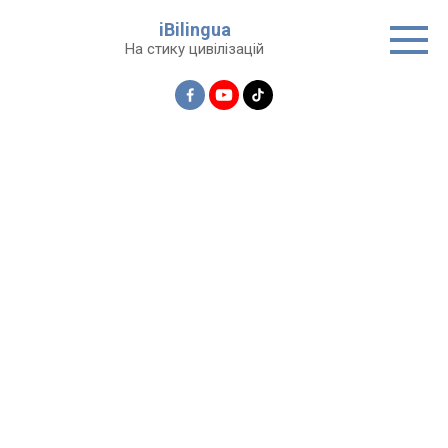
Перейти
iBilingua
до
На стику цивілізацій
вмісту