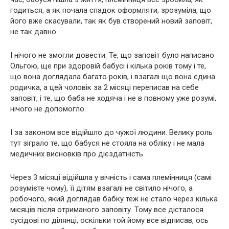
годиться, а як почала спадок оформляти, зрозуміла, що
його вже скасували, так як був створений новий заповіт,
не так давно.
І нічого не змогли довести. Те, що заповіт було написано
Ольгою, ще при здоровій бабусі і кілька років тому і те,
що вона доглядала багато років, і взагалі що вона єдина
родичка, а цей чоловік за 2 місяці переписав на себе
заповіт, і те, що баба не ходяча і не в повному уже розумі,
нічого не допомогло.
І за законом все відійшло до чужої людини. Велику роль
тут зіграло те, що бабуся не стояла на обліку і не мала
медичних висновків про дієздатність.
Через 3 місяці відійшла у вічність і сама племінниця (самі
розумієте чому), її дітям взагалі не світило нічого, а
робочого, який доглядав бабку теж не стало через кілька
місяців після отриманого заповіту. Тому все дісталося
сусідові по ділянці, оскільки той йому все відписав, ось