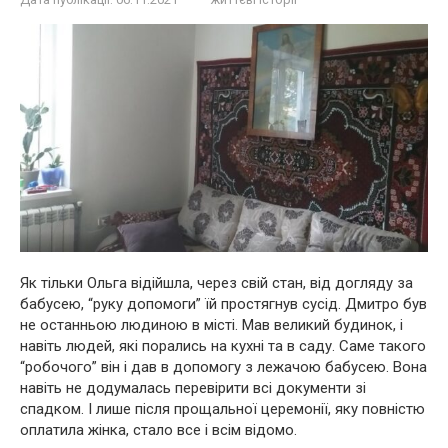
Як тільки Ольга відійшла, через свій стан, від догляду за
бабусею, “руку допомоги” їй простягнув сусід. Дмитро був
не останньою людиною в місті. Мав великий будинок, і
навіть людей, які порались на кухні та в саду. Саме такого
“робочого” він і дав в допомогу з лежачою бабусею. Вона
навіть не додумалась перевірити всі документи зі
спадком. І лише після прощальної церемонії, яку повністю
оплатила жінка, стало все і всім відомо.