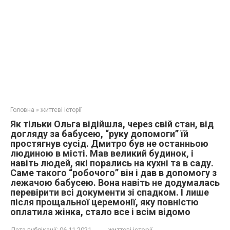
Головна
»
життєві історії
Як тільки Ольга відійшла, через свій стан, від
догляду за бабусею, “руку допомоги” їй
простягнув сусід. Дмитро був не останньою
людиною в місті. Мав великий будинок, і
навіть людей, які порались на кухні та в саду.
Саме такого “робочого” він і дав в допомогу з
лежачою бабусею. Вона навіть не додумалась
перевірити всі документи зі спадком. І лише
після прощальної церемонії, яку повністю
оплатила жінка, стало все і всім відомо
Дата публікації:
06.11.2021
життєві історії