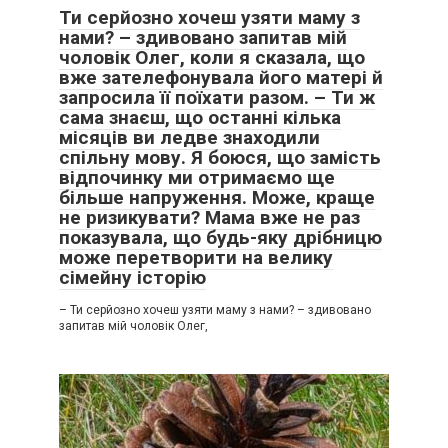
Ти серйозно хочеш узяти маму з
нами? – здивовано запитав мій
чоловік Олег, коли я сказала, що
вже зателефонувала його матері й
запросила її поїхати разом. – Ти ж
сама знаєш, що останні кілька
місяців ви ледве знаходили
спільну мову. Я боюся, що замість
відпочинку ми отримаємо ще
більше напруження. Може, краще
не ризикувати? Мама вже не раз
показувала, що будь-яку дрібницю
може перетворити на велику
сімейну історію
– Ти серйозно хочеш узяти маму з нами? – здивовано
запитав мій чоловік Олег,