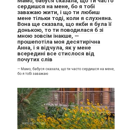
Мамо, бабуся сказала, що ти часто
сердишся на мене, бо я тобі
заважаю жити, і що ти любиш
мене тільки тоді, коли я слухняна.
Вона ще сказала, що якби я була її
донькою, то ти поводилася б зі
мною зовсім інакше, —
прошепотіла моя десятирічна
Анна, і я відчула, як у мене
всередині все стислося від
почутих слів
— Мамо, бабуся сказала, що ти часто сердишся на мене,
бо я тобі заважаю
життєві історії
0