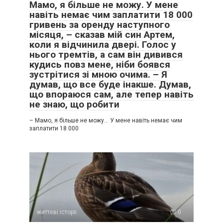
Мамо, я більше не можу. У мене
навіть немає чим заплатити 18 000
гривень за оренду наступного
місяця, – сказав мій син Артем,
коли я відчинила двері. Голос у
нього тремтів, а сам він дивився
кудись повз мене, ніби боявся
зустрітися зі мною очима. – Я
думав, що все буде інакше. Думав,
що впораюся сам, але тепер навіть
не знаю, що робити
– Мамо, я більше не можу… У мене навіть немає чим
заплатити 18 000
життєві історії
0