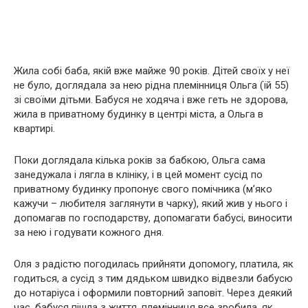
Жила собі баба, якій вже майже 90 років. Дітей своїх у неї
не було, доглядала за нею рідна племінниця Ольга (їй 55)
зі своїми дітьми. Бабуся не ходяча і вже геть не здорова,
жила в приватному будинку в центрі міста, а Ольга в
квартирі.
Поки доглядала кілька років за бабкою, Ольга сама
занедужала і лягла в клініку, і в цей момент сусід по
приватному будинку пропонує свого помічника (м’яко
кажучи – любителя заглянути в чарку), який жив у нього і
допомагав по господарству, допомагати бабусі, виносити
за нею і годувати кожного дня.
Оля з радістю погодилась прийняти допомогу, платила, як
годиться, а сусід з тим дядьком швидко відвезли бабусю
до нотаріуса і оформили повторний заповіт. Через деякий
час, бабуся пішла з життя, племінниця все зробила, як