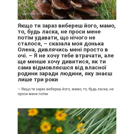
життєві історії
0
Якщо ти зараз вибереш його, мамо,
то, будь ласка, не проси мене
потім удавати, що нічого не
сталося, – сказала моя донька
Олена, дивлячись мені просто в
очі. – Я не хочу тебе втрачати, але
ще менше хочу дивитися, як ти
сама відмовляєшся від власної
родини заради людини, яку знаєш
лише три роки
— Якщо ти зараз вибереш його, мамо, то, будь ласка, не
проси мене потім