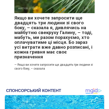
життєві історії
0
Якщо ви хочете запросити ще
двадцять три людини зі свого
боку, – сказала я, дивлячись на
майбутню свекруху Галину, – тоді,
мабуть, ми разом порахуємо, хто
оплачуватиме ці місця. Бо зараз
усі витрати вже давно розписані, і
кожна гривня має своє
призначення
— Якщо ви хочете запросити ще двадцять три людини зі
свого боку, – сказала