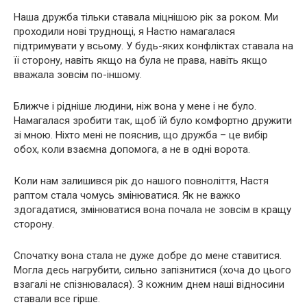
Наша дружба тільки ставала міцнішою рік за роком. Ми
проходили нові труднощі, я Настю намагалася
підтримувати у всьому. У будь-яких конфліктах ставала на
її сторону, навіть якщо на була не права, навіть якщо
вважала зовсім по-іншому.
Ближче і рідніше людини, ніж вона у мене і не було.
Намагалася зробити так, щоб їй було комфортно дружити
зі мною. Ніхто мені не пояснив, що дружба – це вибір
обох, коли взаємна допомога, а не в одні ворота.
Коли нам залишився рік до нашого повноліття, Настя
раптом стала чомусь змінюватися. Як не важко
здогадатися, змінюватися вона почала не зовсім в кращу
сторону.
Спочатку вона стала не дуже добре до мене ставитися.
Могла десь нагрубити, сильно запізнитися (хоча до цього
взагалі не спізнювалася). З кожним днем ​​наші відносини
ставали все гірше.