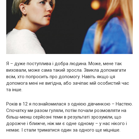
Я – дуже поступлива і добра людина. Може, мене так
виховали, може сама такий зросла. Звикла допомагати
всім, хто попросить про допомогу. Навіть якщо ця
допомога мені не вигідна, або зачіпає мій особистий час
та інше.
Років в 12 я познайомилася з однією дівчинкою – Настею.
Спочатку ми разом гуляли, потім почали розмовляти на
більш-менш серйозні теми в результаті зрозуміли, що
дорожче і ближче, ніж ми є одне одному – у нас нікого і
немає. І стали триматися один за одного ще міцніше.