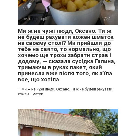
життєві історії
0
Ми ж не чужі люди, Оксано. Ти ж
не будеш рахувати кожен шматок
на своєму столі? Ми прийшли до
тебе на свято, то нормально, що
хочемо ще трохи забрати страв і
додому, — сказала сусідка Галина,
тримаючи в руках пакет, який
принесла вже після того, як з’їла
все, що хотіла
— Ми ж не чужі люди, Оксано. Ти ж не будеш рахувати
кожен шматок