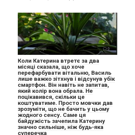
життєві історії
0
Коли Катерина втретє за два
місяці сказала, що хоче
перефарбувати вітальню, Василь
лише важко зітхнув і відсунув убік
смартфон. Він навіть не запитав,
який колір вона обрала. Не
поцікавився, скільки це
коштуватиме. Просто мовчки дав
зрозуміти, що не бачить у цьому
жодного сенсу. Саме ця
байдужість зачепила Катерину
значно сильніше, ніж будь-яка
суперечка