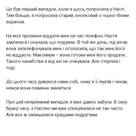
Це був перший випадок, коли я щось попросила у Насті.
Тим більше, я попросила старий, кнопковий з чорно-білим
екраном.
На моє прохання віддати мені на час телефон, Настя
зам’ялася і сказала, що подумає. В той же день, під вечір
вона зателефонувала мені і оголосила, що так мені його
не віддасть. Максимум – вона готова мені його продати…
Такого нахабства я від неї не очікувала. Але стерпіла і
тоді.
До цього часу дивуюся сама собі, чому я її терпів і чекав,
немов вона повинна змінитися.
Про цей неприємний випадок я вже давно забула. В силу
браку часу, з Настею ми вже спілкувалися не так часто.
Але все ж залишалися кращими подругами.