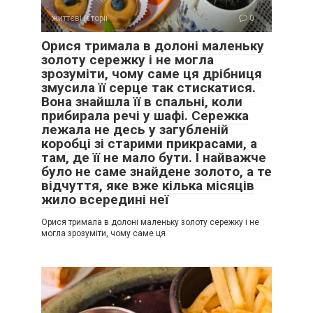
життєві історії
0
Орися тримала в долоні маленьку
золоту сережку і не могла
зрозуміти, чому саме ця дрібниця
змусила її серце так стискатися.
Вона знайшла її в спальні, коли
прибирала речі у шафі. Сережка
лежала не десь у загубленій
коробці зі старими прикрасами, а
там, де її не мало бути. І найважче
було не саме знайдене золото, а те
відчуття, яке вже кілька місяців
жило всередині неї
Орися тримала в долоні маленьку золоту сережку і не
могла зрозуміти, чому саме ця