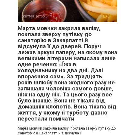
життєві історії
0
Марта мовчки закрила валізу,
поклала зверху путівку до
санаторію в Закарпатті й
відсунула її до дверей. Поруч
лежав аркуш паперу, на якому вона
великими літерами написала лише
одне речення: «Їжа в
холодильнику на два дні. Далі
впораєшся сам». За тридцять
років шлюбу вона жодного разу не
залишала чоловіка самого довше,
ніж на одну ніч. Та цього разу все
було інакше. Вона не тікала від
домашніх клопотів. Вона тікала від
життя, у якому її турботу давно
перестали помічати
Марта мовчки закрила валізу, поклала зверху путівку до
санаторію в Закарпатті й відсунула її