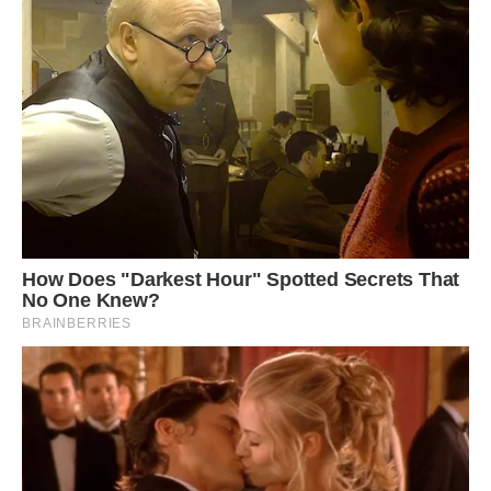
Як підсумок – подруга прийшла до мене, щоб
поплакатися. Моє весілля зіпсована. А я зла на всіх.
Родичі кажуть, що якщо мені вже так багато важить
відмінно відіграна весілля, то можна це справа повторити.
А у мене немає ні сил, ні бажання, ні коштів знову
закочувати таке свято… Ах, да … Родичі тепер мене ще
вважають змією…
А хіба я не мала право на хороше весілля? Гроші, на яку
ми з чоловіком збирали протягом декількох місяців. Та й
хто давав комусь право це весілля псувати. Дуже
шкодую, що не перервала спілкування з Настею раніше.
Фото ілюстративне, з вільних джерел.