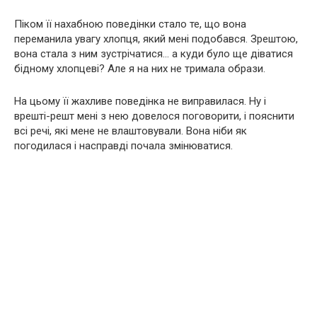
Піком її нахабною поведінки стало те, що вона
переманила увагу хлопця, який мені подобався. Зрештою,
вона стала з ним зустрічатися… а куди було ще діватися
бідному хлопцеві? Але я на них не тримала образи.
На цьому її жахливе поведінка не виправилася. Ну і
врешті-решт мені з нею довелося поговорити, і пояснити
всі речі, які мене не влаштовували. Вона ніби як
погодилася і насправді почала змінюватися.