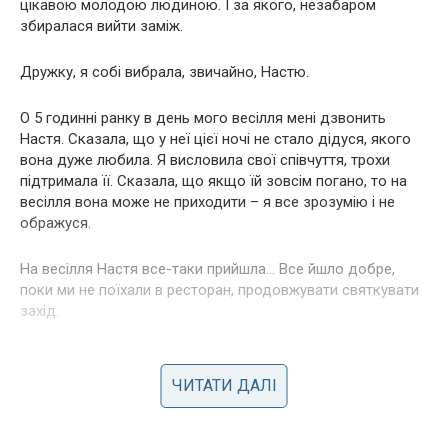
цікавою молодою людиною. І за якого, незабаром
збиралася вийти заміж.
Дружку, я собі вибрала, звичайно, Настю.
О 5 годинні ранку в день мого весілля мені дзвонить
Настя. Сказала, що у неї цієї ночі не стало дідуся, якого
вона дуже любила. Я висловила свої співчуття, трохи
підтримала її. Сказала, що якщо їй зовсім погано, то на
весілля вона може не приходити – я все зрозумію і не
ображуся.
На весілля Настя все-таки прийшла… Все йшло добре,
поки ми не поїхали в ресторан, продовжувати святкувати
захід.
Настя там вела себе зухвало, плакала через втрату
дідуся. По-різному перетягувала вся увага гостей на себе.
ЧИТАТИ ДАЛІ
Тости у неї були відповідні, наприклад, «піднімемо келих,
за тих, хто живий і так далі.