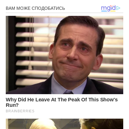
У підсумку, гості поступово стали перемикати свою увагу
на неї. Зрештою, навіть моя мама сиділа поруч з Настею,
гладила її, заспокоювала і підбадьорювала.