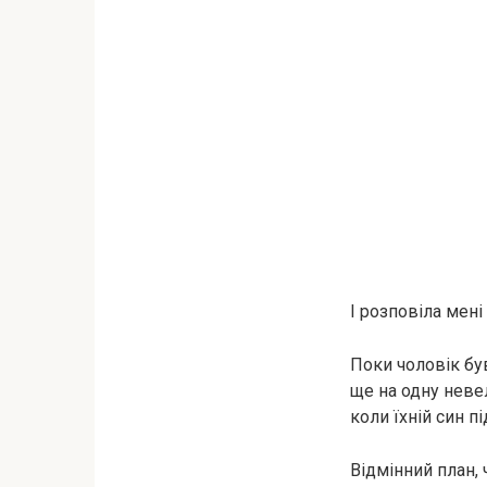
І розповіла мені
Поки чоловік був
ще на одну неве
коли їхній син п
Відмінний план, 