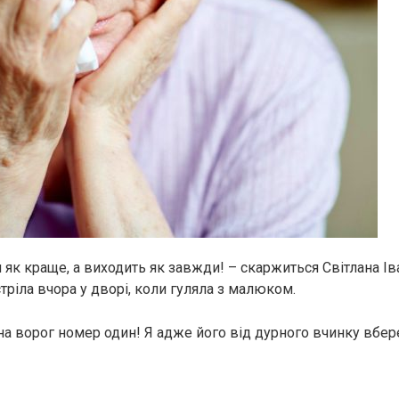
 як краще, а виходить як завжди! – скаржиться Світлана Ів
устріла вчора у дворі, коли гуляла з малюком.
на ворог номер один! Я адже його від дурного вчинку вбере