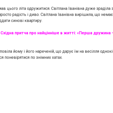
мав цього літа одружитися. Світлана Іванівна дуже зраділа з
просто радість і диво. Світлана Іванівна вирішила, що нема
ддати синові квартиру.
:
Східна притча про найцінніше в житті: «Перша дружина
повіла йому і його нареченій, що дарує їм на весілля однок
ся поневірятися по знімних хатах.