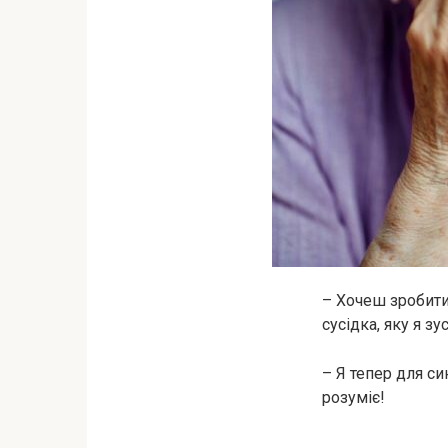
– Хочеш зробити
сусідка, яку я з
– Я тепер для си
розуміє!