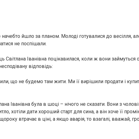
е начебто йшло за планом. Молоді готувалися до весілля, а
атися не поспішали.
ць Світлана Іванівна поцікавилася, коли ж вони займуться
несподівану відповідь:
или, що не будемо там жити. Ми її вирішили продати і купи
?
лана Іванівна була в шоці – нічого не сказати. Вони з чолов
тло, хотіли дати хороший старт для сина, а він хоче її промі
щороку втрачає в ціні, а якщо аварія, то взагалі, вважай, гро