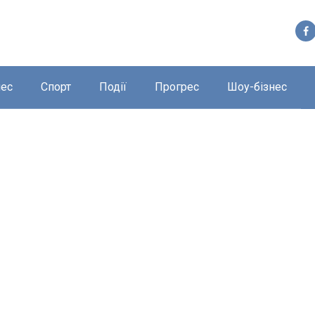
нес
Спорт
Події
Прогрес
Шоу-бізнес