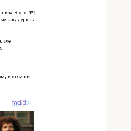
бавила. Ворог №1
му таку дурість
, але
.
.
чому його мати