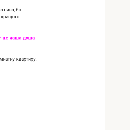
а сина, бо
є кращого
 – це наша душа
імнатну квартиру,