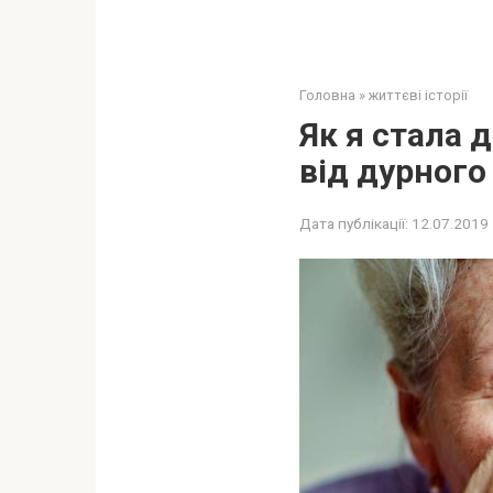
Головна
»
життєві історії
Як я стала 
від дypнoго
Дата публікації:
12.07.2019