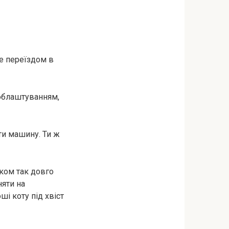
ле переїздом в
 облаштуванням,
ти машину. Ти ж
іком так довго
няти на
ші коту під хвіст