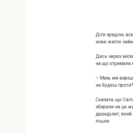
Діти зраділи, вс
нове житло займ
Десь через міся
на що отримала 
– Мам, ми виріш
не будеш проти
Сказати, що Світ
збирали на це жи
драндулет, який 
пішли.