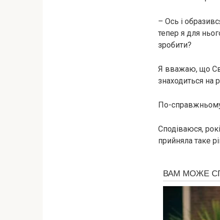
– Ось і образивс
тепер я для ньо
зробити?
Я вважаю, що Сві
знаходиться на р
По-справжньому 
Сподіваюся, рокі
прийняла таке р