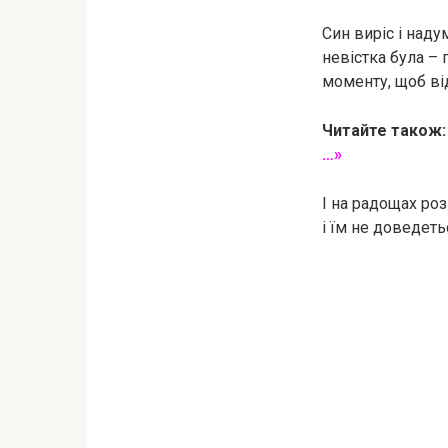
Син виріс і наду
невістка була – 
моменту, щоб ві
Читайте також
…»
І на радощах роз
і їм не доведеть