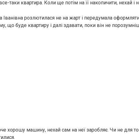
все-таки квартира. Коли ще потім на її накопичити, нехай і 
на Іванівна розлютилася не на жарт і передумала оформляти
му, що буде квартиру і далі здавати, поки він не порозумні
оче хорошу машину, нехай сам на неї заробляє. Чи не для то
тилися.