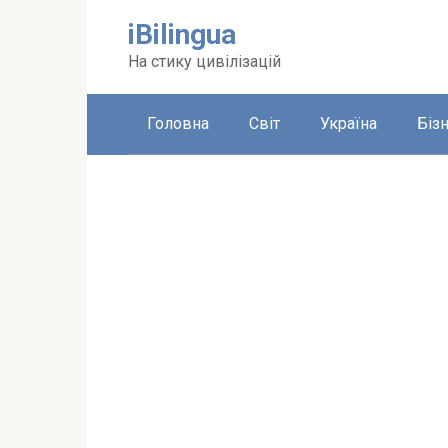
Перейти
iBilingua
до
вмісту
На стику цивілізацій
Головна
Світ
Україна
Біз