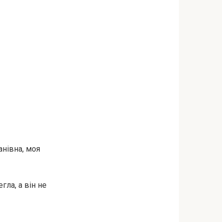
анівна, моя
гла, а він не