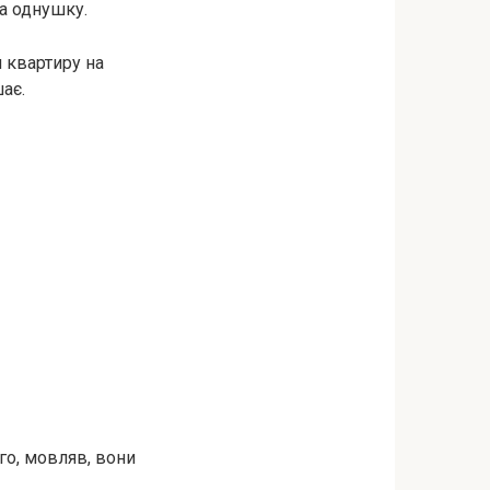
на однушку.
 квартиру на
шає.
го, мовляв, вони