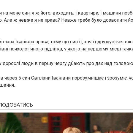
я на мене син, я ж його, виходить, і квартири, і машини поз
го. Але ж невже я не права? Невже треба було дозволити йо
тлана Іванівна права, тому що син її, хоч і одружується вже
івні психологічного підлітка, у якого на першому місці тачки
дорослі люди в першу чергу дбають про дах над головою
в через 5 син Світлани Іванівни порозумнішає і зрозуміє, 
ішення.