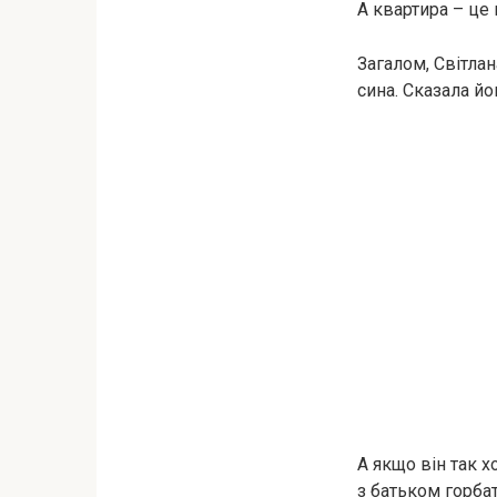
А квартира – це 
Загалом, Світла
сина. Сказала йо
А якщо він так х
з батьком горба