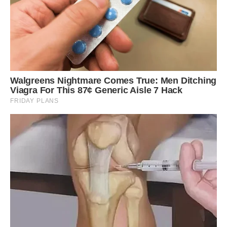
9. Овен
Зодіакальні Овни, тобто народжені наприкінці березня та
на початку квітня, – працьовиті та амбітні люди. Їм
подобається робота, яка має значення і приносить їм
задоволення. Вони чудово працюють на керівних
посадах. Вони вміють керувати людьми, завдяки чому
вони чудово працюють у великому бізнесі.