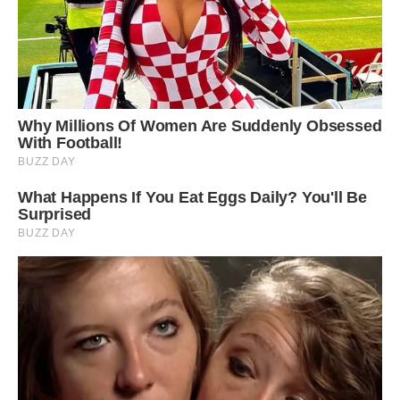
Недарма в списку “100 найбагатших за версією журналу
Forbes” цілих 14 мільярдерів – зодіакальні Леви. Серед
них ми знаходимо, наприклад, співзасновника компанії
«Google» Сергія Бріна, активи якого оцінені в 47,5 мільярда
доларів, а також Франсуа Піно, власника модного
будинку Gucci та Іва Сен-Лорана з 27 мільярдами доларів
на рахунку.
Передрук без посилання на ibilingua.com – заборонений!