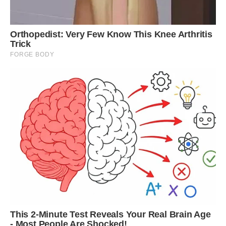
У списку журналу Forbes легко знайти зодіакальних Овнів.
Один з них на шостому місці. Це Амансіо Ортега,
іспанський мільярдер, який має 70 мільярдів доларів. Він
досяг успіху у створенні бренду одягу Zara. Інший
мільярдер – один із співзасновників компанії “Google”
Ларрі Пейдж, активи якого оцінюються в 48,8 мільярда
доларів.
10. Водолій
Батьки маленького Водолія можуть спокійно спати. Ці
знаки зодіаку впораються з вашим професійним життям. І