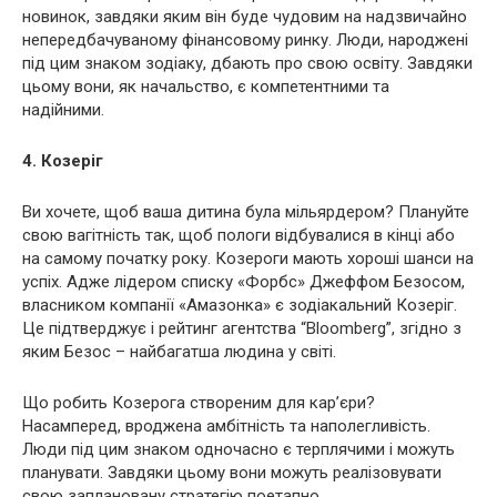
новинок, завдяки яким він буде чудовим на надзвичайно
непередбачуваному фінансовому ринку. Люди, народжені
під цим знаком зодіаку, дбають про свою освіту. Завдяки
цьому вони, як начальство, є компетентними та
надійними.
4. Козеріг
Ви хочете, щоб ваша дитина була мільярдером? Плануйте
свою вагітність так, щоб пологи відбувалися в кінці або
на самому початку року. Козероги мають хороші шанси на
успіх. Адже лідером списку «Форбс» Джеффом Безосом,
власником компанії «Амазонка» є зодіакальний Козеріг.
Це підтверджує і рейтинг агентства “Bloomberg”, згідно з
яким Безос – найбагатша людина у світі.
Що робить Козерога створеним для кар’єри?
Насамперед, вроджена амбітність та наполегливість.
Люди під цим знаком одночасно є терплячими і можуть
планувати. Завдяки цьому вони можуть реалізовувати
свою заплановану стратегію поетапно.