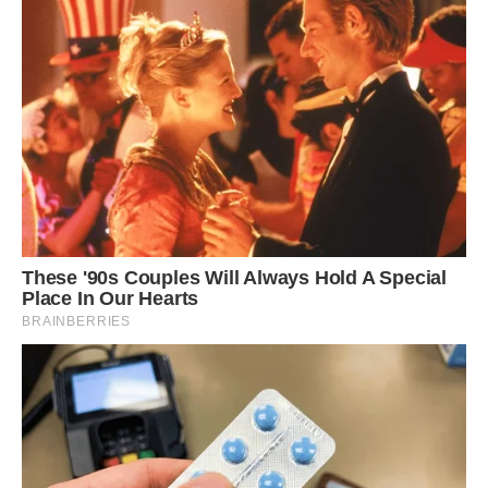
інших Засновник Facebook Марк Цукербег з активами на
суму 71 мільярд доларів, Девід Кох, віце-президент “Кох
індустрії” з рахунком 60 мільярдів доларів, і найбагатша
німецька Сюзанна Клаттен та її 25 мільярдів доларів.
8. Риба
У списку “Forbes” є аж 8 мільярдерів, народжених на зламі
лютого та березня. До цієї благородної групи належать,
серед інших власник News News, Руперт Мердок, активи
якого оцінюються в 15 мільярдів доларів, а також
керівник концерту LVMH, тобто Луї Вуйттон Мое Хеннесі,
Бернар Арно, чиє 4 місце в престижному списку з 72
мільярдами доларів.
Який фінансовий успіх Риб? Це знак Зодіаку,
представники якого характеризуються великою
мудрістю. У них також рідко збивається інтуїція, тому
вони чудово справляються як підприємці.