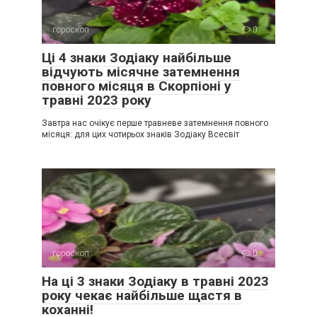
гороскоп
0
Ці 4 знаки Зодіаку найбільше
відчують місячне затемнення
повного місяця в Скорпіоні у
травні 2023 року
Завтра нас очікує перше травневе затемнення повного
місяця: для цих чотирьох знаків Зодіаку Всесвіт
гороскоп
0
На ці 3 знаки Зодіаку в травні 2023
року чекає найбільше щастя в
коханні!