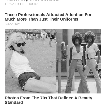
на роботі, і в житті вони незалежні і винахідливі. Вони не
бояться новинок, завдяки яким їхній компанії не загрожує
застій.
“Форбс” нагородив 11 Водоліїв. Серед них можна
відзначити, наприклад, Майкла Блумберга, підприємця та
колишнього мера Нью-Йорка, активи якого становлять 50
мільярдів доларів, а також мексиканця Slim Hel з
Мексики, що займається телекомунікаціями, на рахунку
якого є понад 67,1 мільярда доларів.
11. Терези
Ваша дитина народилася наприкінці вересня чи на
початку жовтня? У вас є підстави бути задоволеними.
Зодіакальні Терези чудово справляються у бізнесі. Їм
подобається працювати з людьми. Вони справедливі і
вперті. Їх внутрішній спокій дозволяє їм приймати
продумані та розсудливі рішення.