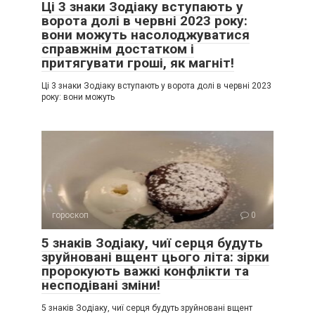
Ці 3 знаки Зодіаку вступають у
ворота долі в червні 2023 року:
вони можуть насолоджуватися
справжнім достатком і
притягувати гроші, як магніт!
Ці 3 знаки Зодіаку вступають у ворота долі в червні 2023
року: вони можуть
гороскоп
0
5 знаків Зодіаку, чиї серця будуть
зруйновані вщент цього літа: зірки
пророкують важкі конфлікти та
несподівані зміни!
5 знаків Зодіаку, чиї серця будуть зруйновані вщент