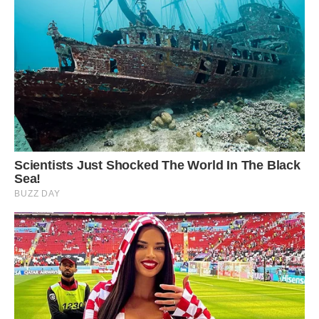
Однією з найвідоміших мільярдерів під цим знаком
Зодіаку була Ліліана Беттенкорт, найбагатша жінка світу,
власниця L’Oreal. На момент її відходу у 2017 році її активи
оцінювались у 39,5 мільярда доларів. Також важко знайти
Терезів в останньому списку Forbes. Це президент
швейної компанії H&M Стефан Перссон з багатством
понад 16,8 мільярдів доларів.
12. Лев
Ви хочете, щоб ваша дитина була успішною? Плануйте
свою вагітність так, щоб вона народилася в кінці липня
або в першій половині серпня. Зодіакальні Леви впевнені
та амбітні. Для них характерні великі організаторські
здібності. Вони на 100% віддані всьому, що роблять.
Своєю енергією та харизмою вони приваблюють інших. В
результаті вони опиняються в центрі уваги, що доставляє
їм величезне задоволення і водночас допомагає досягти
амбітних цілей. Адже зодіакальний Лев повинен бути
найкращим у всьому.