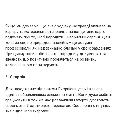
Якщо ми думаємо, що знак зодіаку насправді впливає на
кар’єру та матеріальне становище нашої дитини, варто
подумати про те, щоб народити її наприкінці серпня. Діви,
хоча за своєю природою спокійні, – це розумні
професіонали, які надзвичайно близькі у своїх завданнях.
При цьому вони забезпечать порядок у документах та
фінансах, що позитивно позначиться на розвитку
компанії, якою вони керують.
6. Скорпіон
Для народжених під знаком Скорпіона успіх і кар’єра –
один з найважливіших елементів життя. Вони дуже амбітні,
працьовиті і в той же час розважливі і вперто досягають
своєї мети. Додатковою перевагою Скорпіонів є інтуїція,
яка рідко їх розчаровує.