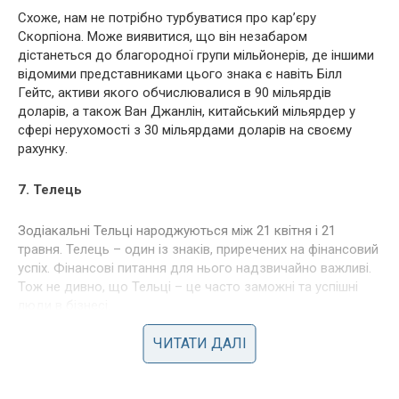
Схоже, нам не потрібно турбуватися про кар’єру
Скорпіона. Може виявитися, що він незабаром
дістанеться до благородної групи мільйонерів, де іншими
відомими представниками цього знака є навіть Білл
Гейтс, активи якого обчислювалися в 90 мільярдів
доларів, а також Ван Джанлін, китайський мільярдер у
сфері нерухомості з 30 мільярдами доларів на своєму
рахунку.
7. Телець
Зодіакальні Тельці народжуються між 21 квітня і 21
травня. Телець – один із знаків, приречених на фінансовий
успіх. Фінансові питання для нього надзвичайно важливі.
Тож не дивно, що Тельці – це часто заможні та успішні
люди в бізнесі.
ЧИТАТИ ДАЛІ