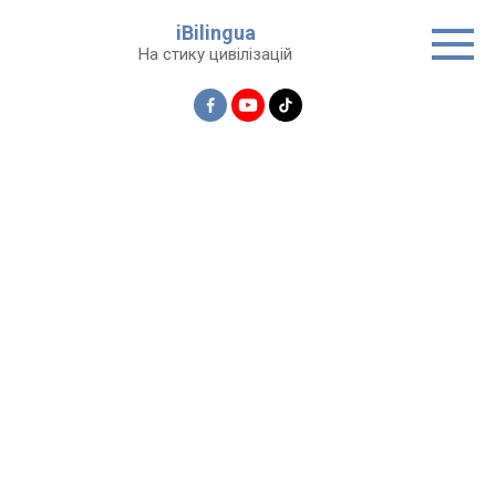
Перейти
iBilingua
до
На стику цивілізацій
вмісту