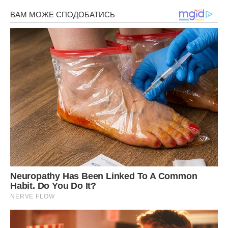
Тож можна сказати, що Тельці просто чудово
справляються на фінансовому ринку. Приклади? Серед
найбагатших Тельців, яких ми можемо згадати, серед