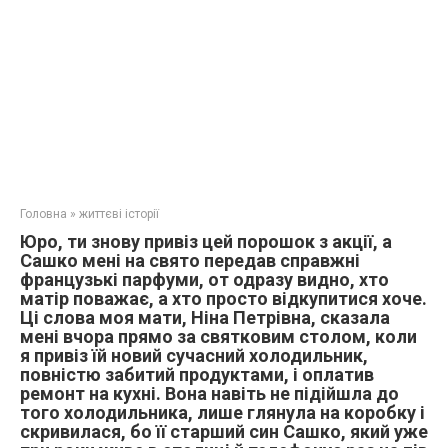
Головна
»
життєві історії
Юро, ти знову привіз цей порошок з акції, а
Сашко мені на свято передав справжні
французькі парфуми, от одразу видно, хто
матір поважає, а хто просто відкупитися хоче.
Ці слова моя мати, Ніна Петрівна, сказала
мені вчора прямо за святковим столом, коли
я привіз їй новий сучасний холодильник,
повністю забитий продуктами, і оплатив
ремонт на кухні. Вона навіть не підійшла до
того холодильника, лише глянула на коробку і
скривилася, бо її старший син Сашко, який уже