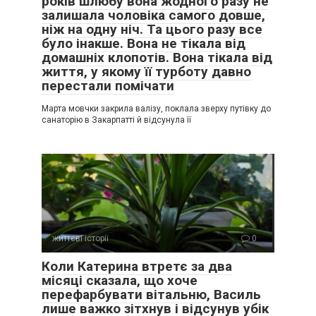
років шлюбу вона жодного разу не
залишала чоловіка самого довше,
ніж на одну ніч. Та цього разу все
було інакше. Вона не тікала від
домашніх клопотів. Вона тікала від
життя, у якому її турботу давно
перестали помічати
Марта мовчки закрила валізу, поклала зверху путівку до
санаторію в Закарпатті й відсунула її
життєві історії
0
Коли Катерина втретє за два
місяці сказала, що хоче
перефарбувати вітальню, Василь
лише важко зітхнув і відсунув убік