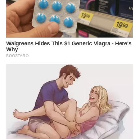
— Ти що, знущаєшся з мене? — миттєво вибухнула вона в
слухавку. — У брата серйозна робота, він великими
справами займається, у нього немає часу на такі дурниці.
А тобі що, важко заїхати після своєї майстерні? Ти ж усе
одно поруч живеш, нічим таким особливим не зайнятий.
Маєш поважати матір, яка тебе виростила і на ноги
поставила.
Її логіка залізна і непробивна: той, хто далеко і нічого не
робить, — ідеальний, бо він не дратує своєю присутністю і
створює ілюзію успіху. Той, хто поруч і виконує всю
чорнову роботу, — це безкоштовний додаток, обов’язок
якого приймати всі капризи та невдоволення. Вона щиро
вважає, що я винен їй за сам факт свого існування, а
старший син — це нагорода, яку не можна турбувати
побутовими проблемами.
Я сиджу на роботі, перебираю деталі, а перед очима
стоїть цей новий, блискучий холодильник у її старій кухні,
який став символом моєї непотрібності. Я розумію, що
якщо зараз не розірву це коло, то втрачу власну родину,