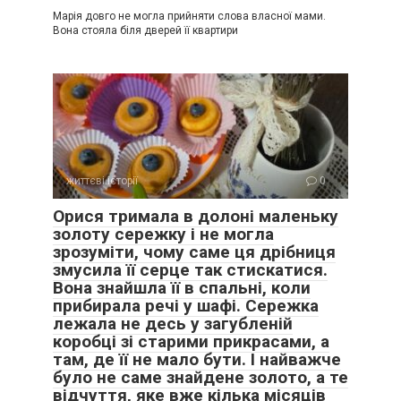
Марія довго не могла прийняти слова власної мами.
Вона стояла біля дверей її квартири
життєві історії
0
Орися тримала в долоні маленьку
золоту сережку і не могла
зрозуміти, чому саме ця дрібниця
змусила її серце так стискатися.
Вона знайшла її в спальні, коли
прибирала речі у шафі. Сережка
лежала не десь у загубленій
коробці зі старими прикрасами, а
там, де її не мало бути. І найважче
було не саме знайдене золото, а те
відчуття, яке вже кілька місяців