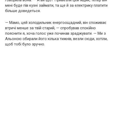
говорила вона. — А ви що? Привезли цей ящик, тепер він
мені буде пів кухні займати, та ще й за електрику платити
більше доведеться.
— Мамо, цей холодильник енергоощадний, він споживає
втричі менше за твій старий, — спробував спокійно
пояснити я, хоча голос уже починав зраджувати. — Ми з
Альоною обирали його кілька тижнів, везли сюди, хотіли,
щоб тобі було зручно.