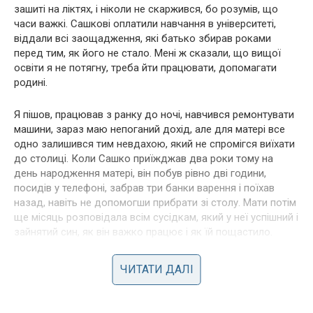
зашиті на ліктях, і ніколи не скаржився, бо розумів, що
часи важкі. Сашкові оплатили навчання в університеті,
віддали всі заощадження, які батько збирав роками
перед тим, як його не стало. Мені ж сказали, що вищої
освіти я не потягну, треба йти працювати, допомагати
родині.
Я пішов, працював з ранку до ночі, навчився ремонтувати
машини, зараз маю непоганий дохід, але для матері все
одно залишився тим невдахою, який не спромігся виїхати
до столиці. Коли Сашко приїжджав два роки тому на
день народження матері, він побув рівно дві години,
посидів у телефоні, забрав три банки варення і поїхав
назад, навіть не допомогши прибрати зі столу. Мати потім
ще місяць розповідала всім сусідкам, який у неї успішний і
зайнятий син, як він важко працює і як їй пощастило.
Альона після вчорашнього інциденту виставила мені
ЧИТАТИ ДАЛІ
ультиматум, і я її чудово розумію, бо її терпінню прийшов
кінець. Вона сказала, що більше жодної гривні з нашого
бюджету не піде на забаганки моєї мами, і жодного