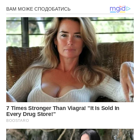
вихідного ми не проведемо в цій квартирі.
— Юро, ми відриваємо від своєї дитини, — говорила
дружина ввечері на кухні, коли ми повернулися додому. —
Ми збираємо на перший внесок за власну квартиру, кожна
тисяча на рахунку. Ми купуємо їй речі, оплачуємо ремонти,
а у відповідь отримуємо тільки бруд і зневагу. Нехай тепер
їй Сашко купує ліки, платить за комуналку і привозить
продукти, раз він такий хороший.
Я мовчав, бо не знав, що відповісти, адже кожне її слово
було абсолютною правдою. Сьогодні вранці мати знову
зателефонувала мені, ніби нічого не сталося, і почала
вимагати, щоб я приїхав і перевірив її кран у ванній, бо він
почав трохи підтікати.