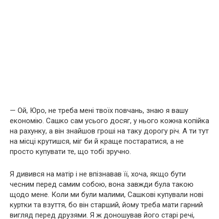
— Ой, Юро, не треба мені твоїх повчань, знаю я вашу
економію. Сашко сам усього досяг, у нього кожна копійка
на рахунку, а він знайшов гроші на таку дорогу річ. А ти тут
на місці крутишся, міг би й краще постаратися, а не
просто купувати те, що тобі зручно.
Я дивився на матір і не впізнавав її, хоча, якщо бути
чесним перед самим собою, вона завжди була такою
щодо мене. Коли ми були малими, Сашкові купували нові
куртки та взуття, бо він старший, йому треба мати гарний
вигляд перед друзями. Я ж доношував його старі речі,