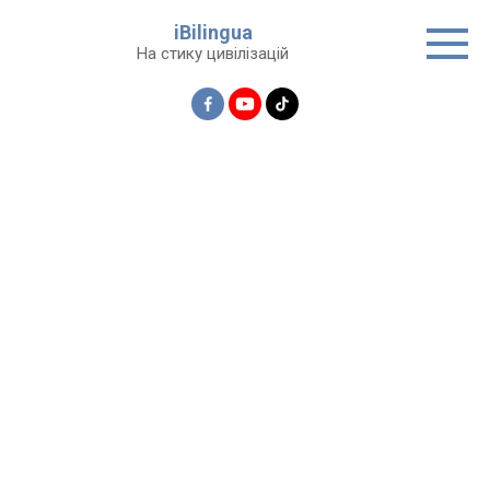
Перейти
iBilingua
до
На стику цивілізацій
вмісту