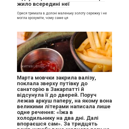
жило всередині неї
Орися тримала в долоні маленьку золоту сережку і не
могла зрозуміти, чому саме ця
життєві історії
0
Марта мовчки закрила валізу,
поклала зверху путівку до
санаторію в Закарпатті й
відсунула її до дверей. Поруч
лежав аркуш паперу, на якому вона
великими літерами написала лише
одне речення: «Їжа в
холодильнику на два дні. Далі
впораєшся сам». За тридцять