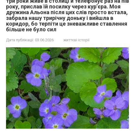
три роки живе в столиці й телефонує раз на пів
року, прислав їй посилку через кур’єра. Моя
дружина Альона після цих слів просто встала,
забрала нашу трирічну доньку і вийшла в
коридор, бо терпіти це зневажливе ставлення
більше не було сил
Дата публікації:
03.06.2026
життєві історії