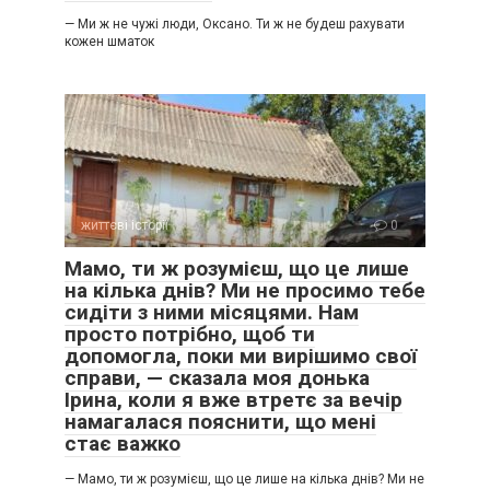
— Ми ж не чужі люди, Оксано. Ти ж не будеш рахувати
кожен шматок
життєві історії
0
Мамо, ти ж розумієш, що це лише
на кілька днів? Ми не просимо тебе
сидіти з ними місяцями. Нам
просто потрібно, щоб ти
допомогла, поки ми вирішимо свої
справи, — сказала моя донька
Ірина, коли я вже втретє за вечір
намагалася пояснити, що мені
стає важко
— Мамо, ти ж розумієш, що це лише на кілька днів? Ми не