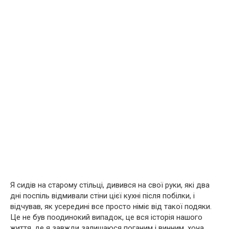
Я сидів на старому стільці, дивився на свої руки, які два
дні поспіль відмивали стіни цієї кухні після побілки, і
відчував, як усередині все просто німіє від такої подяки.
Це не був поодинокий випадок, це вся історія нашого
життя, де я завжди залишаюся поганим і винним, хоча