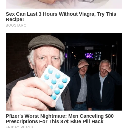
бо Альона не буде терпіти такого ставлення до нас і до
нашої доньки. З іншого боку, всередині сидить це дитяче
почуття провини, яке мені втовкла в голову змалечку, що
батьків не вибирають, що треба допомагати, бо вона ж
мати.
Як правильно вчинити в такій ситуації, коли будь-який
вибір приносить біль? Повністю припинити спілкування і
стати в її очах остаточним зрадником, який кинув стару
матір напризволяще? Чи продовжувати терпіти, руйнуючи
власне життя і шлюб заради того, щоб догодити людині,
яка ніколи цього не оцінить? Як пояснити мамі, що любов
не вимірюється відстанню і красивими коробками з
інтернету, якщо вона не хоче цього чути вже тридцять
років?
Усі імена на прохання автора змінені. Фото ілюстративне.