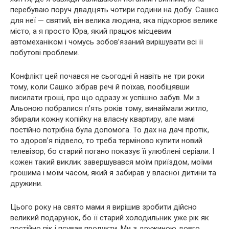
перебуваю поруч двадцять чотири години на добу. Сашко
для неї — святий, він велика людина, яка підкорює велике
місто, а я просто Юра, який працює місцевим
автомеханіком і чомусь зобов’язаний вирішувати всі її
побутові проблеми.
Конфлікт цей почався не сьогодні й навіть не три роки
тому, коли Сашко зібрав речі й поїхав, пообіцявши
висилати гроші, про що одразу ж успішно забув. Ми з
Альоною побралися п’ять років тому, винаймали житло,
збирали кожну копійку на власну квартиру, але мамі
постійно потрібна була допомога. То дах на дачі протік,
то здоров’я підвело, то треба терміново купити новий
телевізор, бо старий погано показує її улюблені серіали. І
кожен такий виклик завершувався моїм приїздом, моїми
грошима і моїм часом, який я забирав у власної дитини та
дружини.
Цього року на свято мами я вирішив зробити дійсно
великий подарунок, бо її старий холодильник уже рік як
постійно пік і псував продукти. Ми з дружиною довго