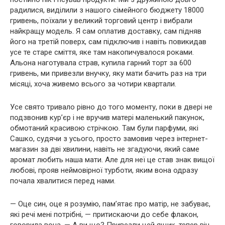
радилися, виділили з нашого сімейного бюджету 18000
гривень, поїхали у великий торговий центр і вибрали
найкращу модель. Я сам оплатив доставку, сам підняв
його на третій поверх, сам підключив і навіть повикидав
усе те старе сміття, яке там накопичувалося роками.
Альона наготувала страв, купила гарний торт за 600
гривень, ми привезли внучку, яку мати бачить раз на три
місяці, хоча живемо всього за чотири квартали.
Усе свято тривало рівно до того моменту, поки в двері не
подзвонив кур’єр і не вручив матері маленький пакунок,
обмотаний красивою стрічкою. Там були парфуми, які
Сашко, судячи з усього, просто замовив через інтернет-
магазин за дві хвилини, навіть не згадуючи, який саме
аромат любить наша мати. Але для неї це став знак вищої
любові, прояв неймовірної турботи, яким вона одразу
почала хвалитися перед нами.
— Оце син, оце я розумію, пам’ятає про матір, не забуває,
які речі мені потрібні, — притискаючи до себе флакон,