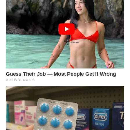
— Мамо, подзвони Сашкові, нехай він викличе тобі
майстра і оплатить його роботу з Києва, — відповів я
максимально холодно.