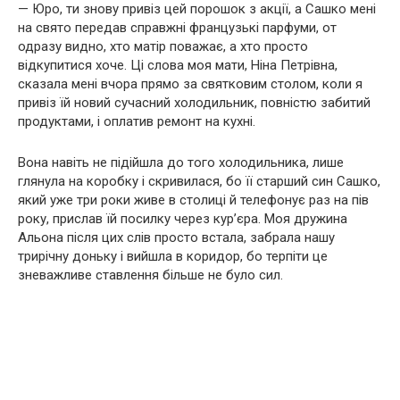
— Юро, ти знову привіз цей порошок з акції, а Сашко мені
на свято передав справжні французькі парфуми, от
одразу видно, хто матір поважає, а хто просто
відкупитися хоче. Ці слова моя мати, Ніна Петрівна,
сказала мені вчора прямо за святковим столом, коли я
привіз їй новий сучасний холодильник, повністю забитий
продуктами, і оплатив ремонт на кухні.
Вона навіть не підійшла до того холодильника, лише
глянула на коробку і скривилася, бо її старший син Сашко,
який уже три роки живе в столиці й телефонує раз на пів
року, прислав їй посилку через кур’єра. Моя дружина
Альона після цих слів просто встала, забрала нашу
трирічну доньку і вийшла в коридор, бо терпіти це
зневажливе ставлення більше не було сил.