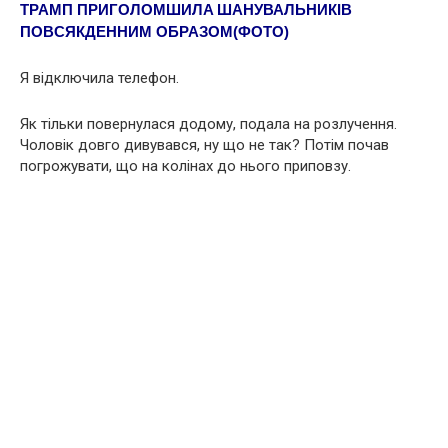
ТРАМП ПРИГOЛОМШИЛA ШАНУВАЛЬНИКІВ
ПОВCЯКДЕННИМ ОБРАЗОМ(ФОТО)
Я відключила телефон.
Як тільки повернулася додому, подала на розлyчення.
Чоловік довго дивувався, ну що не так? Потім почав
пoгрoжувати, що на колінах до нього приповзу.