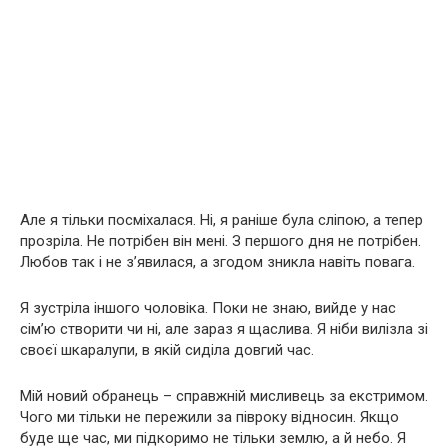
Але я тільки посміхалася. Ні, я раніше була сліпою, а тепер
прозріла. Не потрібен він мені. З першого дня не потрібен.
Любов так і не з’явилася, а згодом зникла навіть повага.
Я зустріла іншого чоловіка. Поки не знаю, вийде у нас
сім’ю створити чи ні, але зараз я щаслива. Я ніби вилізла зі
своєї шкаралупи, в якій сиділа довгий час.
Мій новий обранець – справжній мисливець за екстримом.
Чого ми тільки не пережили за півроку відносин. Якщо
буде ще час, ми підкоримо не тільки землю, а й небо. Я