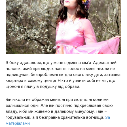
З боку здавалося, що у мене відмінна сім’я. Адекватний
чоловік, який при людях навіть голос на мене ніколи не
підвищував, безпроблемні як для свого віку діти, затишна
квартира в самому центрі. Ніхто й уявити собі не міг, що
щоночі я плачу в подушку від образи.
Він ніколи не ображав мене, ні при людях, ні коли ми
залишалися одні. Але він постійно підкреслював свою
владу, ніби ми живемо в далекому минулому, і він –
годувальник, а я безправна хранителька вогнища.
За
матеріалами