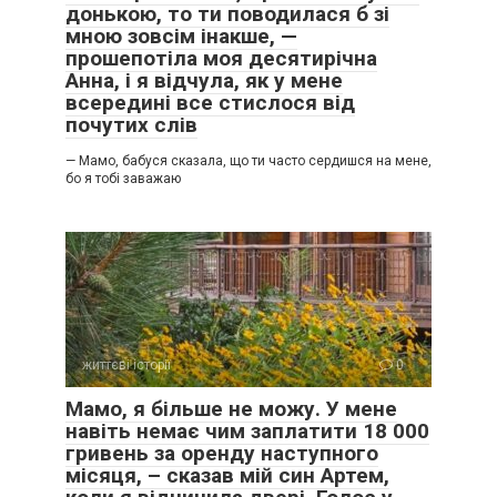
донькою, то ти поводилася б зі
мною зовсім інакше, —
прошепотіла моя десятирічна
Анна, і я відчула, як у мене
всередині все стислося від
почутих слів
— Мамо, бабуся сказала, що ти часто сердишся на мене,
бо я тобі заважаю
життєві історії
0
Мамо, я більше не можу. У мене
навіть немає чим заплатити 18 000
гривень за оренду наступного
місяця, – сказав мій син Артем,