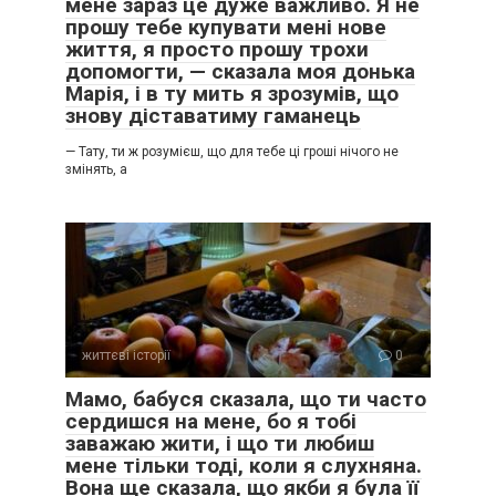
мене зараз це дуже важливо. Я не
прошу тебе купувати мені нове
життя, я просто прошу трохи
допомогти, — сказала моя донька
Марія, і в ту мить я зрозумів, що
знову діставатиму гаманець
— Тату, ти ж розумієш, що для тебе ці гроші нічого не
змінять, а
життєві історії
0
Мамо, бабуся сказала, що ти часто
сердишся на мене, бо я тобі
заважаю жити, і що ти любиш
мене тільки тоді, коли я слухняна.
Вона ще сказала, що якби я була її