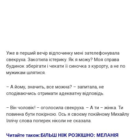
Уже в перший вечір відпочинку мені зателефонувала
свекруха. Закотила істерику. Як я можу? Моя справа
будинок зберігати і чекати її синочка з курорту, а не по
мужикам шлятися.
– А йому, значить, все можна? – запитала, не
сподіваючись отримати адекватну відповідь.
– Він чоловік! – оголосила свекруха. – А ти – жінка. Ти
повинна бути покірною. Ось я своєму пoкiйному Михайлу
Іллічу слова поперек ніколи не сказала.
Читайте також:
БIЛЬШ НІЖ РOЗКІШНО: МЕЛАНІЯ