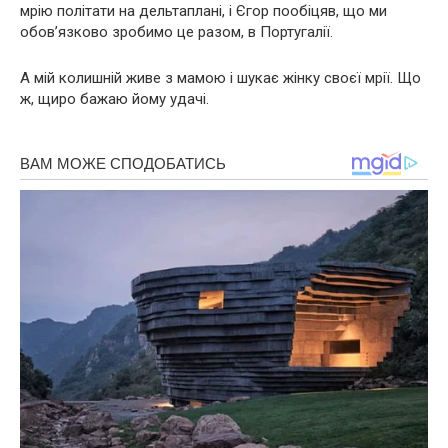
мрію політати на дельтаплані, і Єгор пообіцяв, що ми
обов’язково зробимо це разом, в Португалії.
А мій колишній живе з мамою і шукає жінку своєї мрії. Що
ж, щиро бажаю йому удачі.