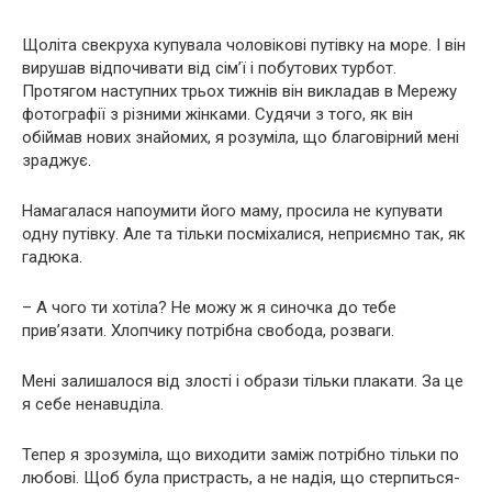
Щоліта свекруха купувала чоловікові путівку на море. І він
вирушав відпочивати від сім’ї і побутових турбот.
Протягом наступних трьох тижнів він викладав в Мережу
фотографії з різними жінками. Судячи з того, як він
обіймав нових знайомих, я розуміла, що благовірний мені
зраджує.
Намагалася напоумити його маму, просила не купувати
одну путівку. Але та тільки посміхалися, неприємно так, як
гадюка.
– А чого ти хотіла? Не можу ж я синочка до тебе
прив’язати. Хлопчику потрібна свобода, розваги.
Мені залишалося від злості і образи тільки плакати. За це
я себе ненавuділа.
Тепер я зрозуміла, що виходити заміж потрібно тільки по
любові. Щоб була приcтрaсть, а не надія, що стерпиться-