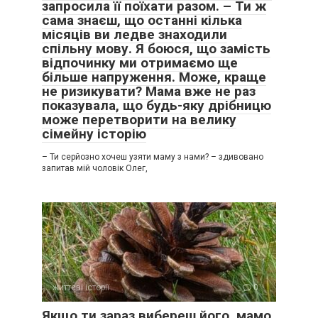
запросила її поїхати разом. – Ти ж
сама знаєш, що останні кілька
місяців ви ледве знаходили
спільну мову. Я боюся, що замість
відпочинку ми отримаємо ще
більше напруження. Може, краще
не ризикувати? Мама вже не раз
показувала, що будь-яку дрібницю
може перетворити на велику
сімейну історію
– Ти серйозно хочеш узяти маму з нами? – здивовано
запитав мій чоловік Олег,
життєві історії
0
Якщо ти зараз вибереш його, мамо,