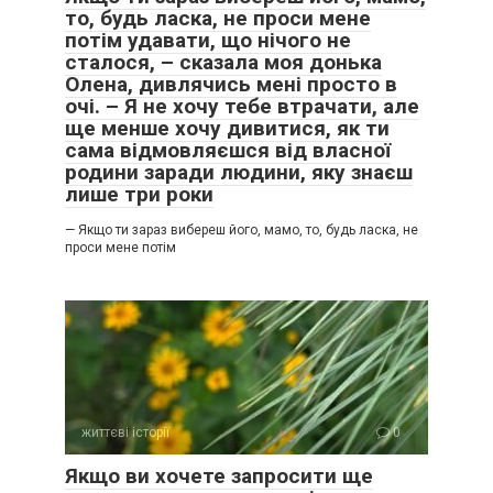
то, будь ласка, не проси мене
потім удавати, що нічого не
сталося, – сказала моя донька
Олена, дивлячись мені просто в
очі. – Я не хочу тебе втрачати, але
ще менше хочу дивитися, як ти
сама відмовляєшся від власної
родини заради людини, яку знаєш
лише три роки
— Якщо ти зараз вибереш його, мамо, то, будь ласка, не
проси мене потім
життєві історії
0
Якщо ви хочете запросити ще