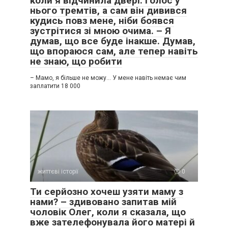
коли я відчинила двері. Голос у
нього тремтів, а сам він дивився
кудись повз мене, ніби боявся
зустрітися зі мною очима. – Я
думав, що все буде інакше. Думав,
що впораюся сам, але тепер навіть
не знаю, що робити
– Мамо, я більше не можу… У мене навіть немає чим
заплатити 18 000
життєві історії
0
Ти серйозно хочеш узяти маму з
нами? – здивовано запитав мій
чоловік Олег, коли я сказала, що
вже зателефонувала його матері й