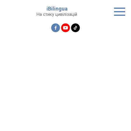
Перейти
iBilingua
до
На стику цивілізацій
вмісту