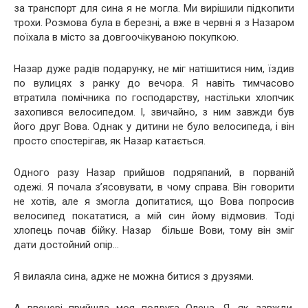
за транспорт для сина я не могла. Ми вирішили підкопити
трохи. Розмова була в березні, а вже в червні я з Назаром
поїхала в місто за довгоочікуваною покупкою.
Назар дуже радів подарунку, не міг натішитися ним, їздив
по вулицях з ранку до вечора. Я навіть тимчасово
втратила помічника по господарству, настільки хлопчик
захопився велосипедом. І, звичайно, з ним завжди був
його друг Вова. Однак у дитини не було велосипеда, і він
просто спостерігав, як Назар катається.
Одного разу Назар прийшов подряпаний, в порваній
одежі. Я почала з’ясовувати, в чому справа. Він говорити
не хотів, але я змогла допитатися, що Вова попросив
велосипед покататися, а мій син йому відмовив. Тоді
хлопець почав бійку. Назар більше Вови, тому він зміг
дати достойний опір…
Я вилаяла сина, адже не можна битися з друзями.