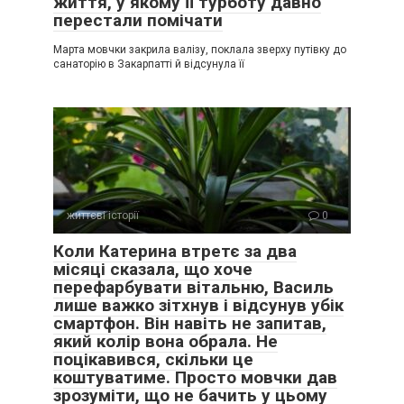
життя, у якому її турботу давно
перестали помічати
Марта мовчки закрила валізу, поклала зверху путівку до
санаторію в Закарпатті й відсунула її
життєві історії
0
Коли Катерина втретє за два
місяці сказала, що хоче
перефарбувати вітальню, Василь
лише важко зітхнув і відсунув убік
смартфон. Він навіть не запитав,
який колір вона обрала. Не
поцікавився, скільки це
коштуватиме. Просто мовчки дав
зрозуміти, що не бачить у цьому