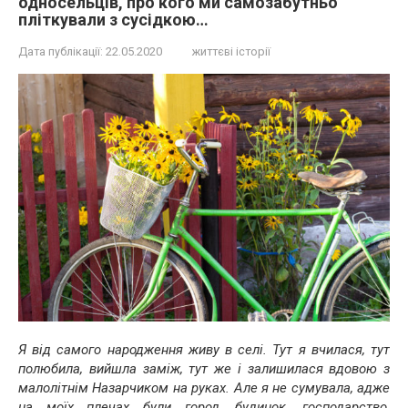
односельців, про кого ми самозабутньо
пліткували з сусідкою…
Дата публікації:
22.05.2020
життєві історії
Я від самого народження живу в селі. Тут я вчилася, тут
полюбила, вийшла заміж, тут же і залишилася вдовою з
малолітнім Назарчиком на руках. Але я не сумувала, адже
на моїх плечах були город, будинок, господарство,