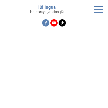
Перейти
iBilingua
до
На стику цивілізацій
вмісту