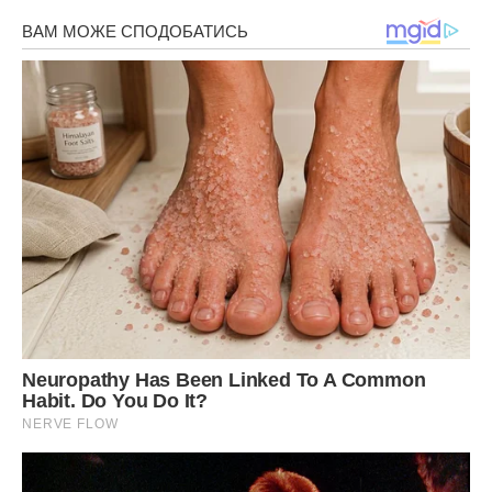
самі по черзі. Але одного разу все змінилося.
Олена виявилася скандальною жінкою, і вона
посварилася з однією зі своїх нових подруг, за звичкою
розповідаючи всі відомості, які дізналася від цієї жінки. Я
була присутня при цьому скандалі. Ображена подруга не
стала мовчки терпіти поведінку Олени, і надавала їй
хороших стусанів. На наступний день жінка забрала своїх
дітей і зникла з нашого життя і з села.
У селі всі поступово почали спілкуватися зі мною,
розуміючи, що пліткують всі і не зі зла. Першою зі мною
подружилася якраз та Наташа, яка посварилася з
Оленою. Але я більше нікого так близько до себе не
підпускаю, зберігаючи важливий нейтралітет з усіма
нашими жителями.
Сподіваюся, моя історія для когось стане повчальною.
Передрук без посилання на Ibilingua.com. заборонено.