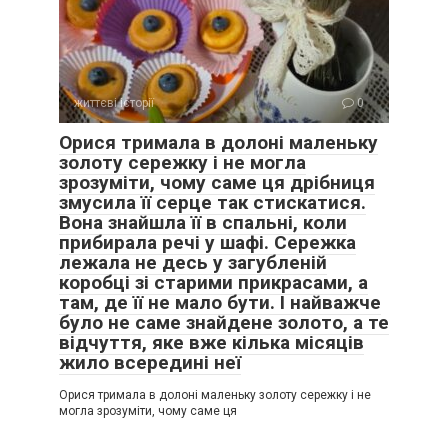
життєві історії
0
Орися тримала в долоні маленьку
золоту сережку і не могла
зрозуміти, чому саме ця дрібниця
змусила її серце так стискатися.
Вона знайшла її в спальні, коли
прибирала речі у шафі. Сережка
лежала не десь у загубленій
коробці зі старими прикрасами, а
там, де її не мало бути. І найважче
було не саме знайдене золото, а те
відчуття, яке вже кілька місяців
жило всередині неї
Орися тримала в долоні маленьку золоту сережку і не
могла зрозуміти, чому саме ця