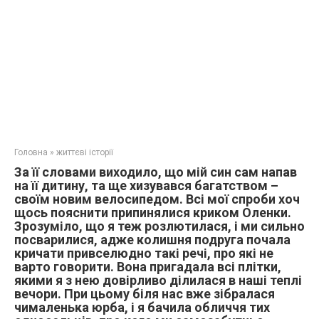
Головна
»
життєві історії
За її словами виходило, що мій син сам напав
на її дитину, та ще хизувався багатством –
своїм новим велосипедом. Всі мої спроби хоч
щось пояснити припинялися криком Оленки.
Зрозуміло, що я теж розлютилася, і ми сильно
посварилися, адже колишня подруга почала
кричати привселюдно такі речі, про які не
варто говорити. Вона пригадала всі плітки,
якими я з нею довірливо ділилася в наші теплі
вечори. При цьому біля нас вже зібралася
чималенька юрба, і я бачила обличчя тих