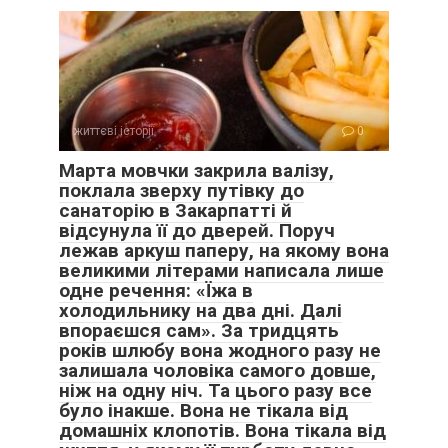
життєві історії
0
Марта мовчки закрила валізу,
поклала зверху путівку до
санаторію в Закарпатті й
відсунула її до дверей. Поруч
лежав аркуш паперу, на якому вона
великими літерами написала лише
одне речення: «Їжа в
холодильнику на два дні. Далі
впораєшся сам». За тридцять
років шлюбу вона жодного разу не
залишала чоловіка самого довше,
ніж на одну ніч. Та цього разу все
було інакше. Вона не тікала від
домашніх клопотів. Вона тікала від