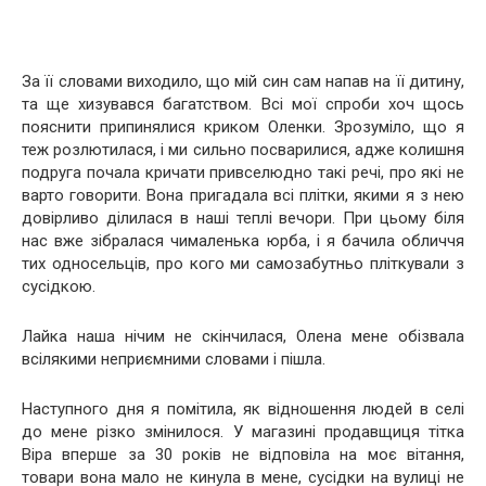
За її словами виходило, що мій син сам напав на її дитину,
та ще хизувався багатством. Всі мої спроби хоч щось
пояснити припинялися криком Оленки. Зрозуміло, що я
теж розлютилася, і ми сильно посварилися, адже колишня
подруга почала кричати привселюдно такі речі, про які не
варто говорити. Вона пригадала всі плітки, якими я з нею
довірливо ділилася в наші теплі вечори. При цьому біля
нас вже зібралася чималенька юрба, і я бачила обличчя
тих односельців, про кого ми самозабутньо пліткували з
сусідкою.
Лайка наша нічим не скінчилася, Олена мене обізвала
всілякими неприємними словами і пішла.
Наступного дня я помітила, як відношення людей в селі
до мене різко змінилося. У магазині продавщиця тітка
Віра вперше за 30 років не відповіла на моє вітання,
товари вона мало не кинула в мене, сусідки на вулиці не