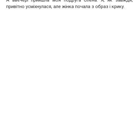
А ввечері прийшла моя подруга Олена. Я, як завжди,
привітно усміхнулася, але жінка почала з образ і крику.