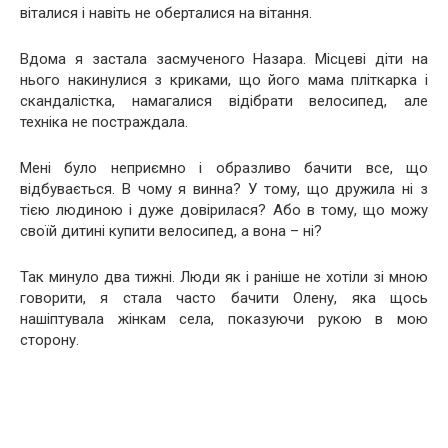
віталися і навіть не оберталися на вітання.
Вдома я застала засмученого Назара. Місцеві діти на
нього накинулися з криками, що його мама пліткарка і
скандалістка, намагалися відібрати велосипед, але
техніка не постраждала.
Мені було неприємно і образливо бачити все, що
відбувається. В чому я винна? У тому, що дружила ні з
тією людиною і дуже довірилася? Або в тому, що можу
своїй дитині купити велосипед, а вона – ні?
Так минуло два тижні. Люди як і раніше не хотіли зі мною
говорити, я стала часто бачити Олену, яка щось
нашіптувала жінкам села, показуючи рукою в мою
сторону.