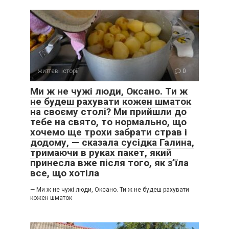
життєві історії
0
Ми ж не чужі люди, Оксано. Ти ж
не будеш рахувати кожен шматок
на своєму столі? Ми прийшли до
тебе на свято, то нормально, що
хочемо ще трохи забрати страв і
додому, — сказала сусідка Галина,
тримаючи в руках пакет, який
принесла вже після того, як з’їла
все, що хотіла
— Ми ж не чужі люди, Оксано. Ти ж не будеш рахувати
кожен шматок