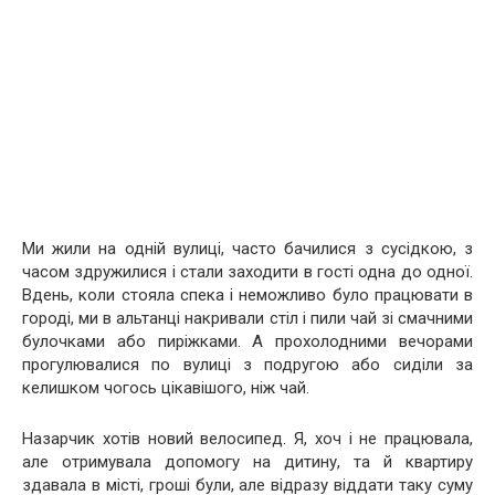
Ми жили на одній вулиці, часто бачилися з сусідкою, з
часом здружилися і стали заходити в гості одна до одної.
Вдень, коли стояла спека і неможливо було працювати в
городі, ми в альтанці накривали стіл і пили чай зі смачними
булочками або пиріжками. А прохолодними вечорами
прогулювалися по вулиці з подругою або сиділи за
келишком чогось цікавішого, ніж чай.
Назарчик хотів новий велосипед. Я, хоч і не працювала,
але отримувала допомогу на дитину, та й квартиру
здавала в місті, гроші були, але відразу віддати таку суму