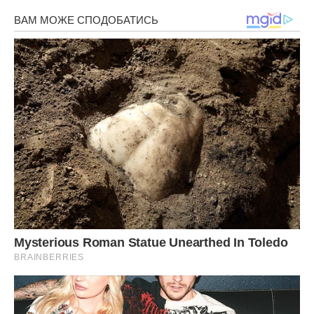
Бабуся Маша схопила мене і міцно притиснула до себе.
Вона плакала і повторювала: «Не плач, перестань …
Мамочка тепер буде твоїм ангелом … стане оберігати
тебе!»
Я не хотів нічого чути, а хотів щоб матуся підійшла до
мене і притиснувши до своїх грудей погладила мене по
голові, як раніше … Як? Як я тепер буду жити без мами? …
Бабуся Маша привела мене додому. Дядя Ваня спав в
залі на дивані. Я тихенько пройшов до кімнати і ліг на
ліжко, довго плакав і не помітив як заснув.