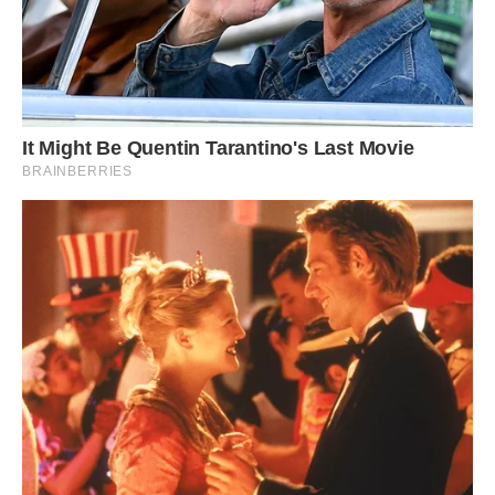
Зараз я одружений і у мене є син. Бабусю Машу ми
забрали жити до себе. Вона для мене як рідна мати! Я їй
щодня кажу спасибі. Якби не вона, я не знаю що було б зі
мною.