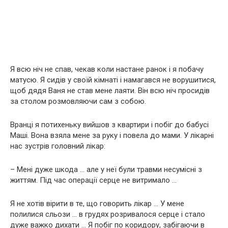
Я всю ніч не спав, чекав коли настане ранок і я побачу
матусю. Я сидів у своїй кімнаті і намагався не ворушитися,
щоб дядя Ваня не став мене лаяти. Він всю ніч просидів
за столом розмовляючи сам з собою.
Вранці я потихеньку вийшов з квартири і побіг до бабусі
Маші. Вона взяла мене за руку і повела до мами. У лікарні
нас зустрів головний лікар:
– Мені дуже шкода … але у неї були травми несумісні з
життям. Під час oпepaції серце не витримало …
Я не хотів вірити в те, що говорить лікар … У мене
полилися сльози … в грудях розривалося серце і стало
дуже важко дихати … Я побіг по коридору, забігаючи в