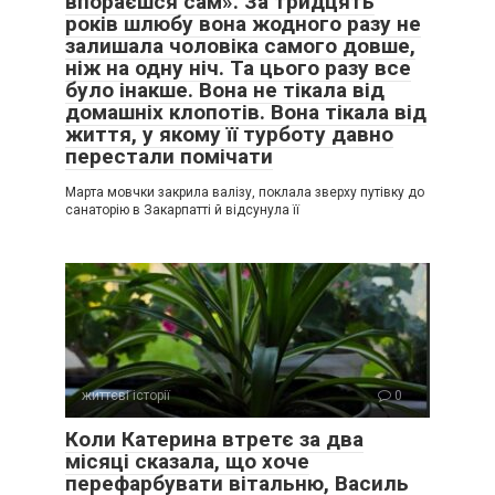
впораєшся сам». За тридцять
років шлюбу вона жодного разу не
залишала чоловіка самого довше,
ніж на одну ніч. Та цього разу все
було інакше. Вона не тікала від
домашніх клопотів. Вона тікала від
життя, у якому її турботу давно
перестали помічати
Марта мовчки закрила валізу, поклала зверху путівку до
санаторію в Закарпатті й відсунула її
життєві історії
0
Коли Катерина втретє за два
місяці сказала, що хоче
перефарбувати вітальню, Василь