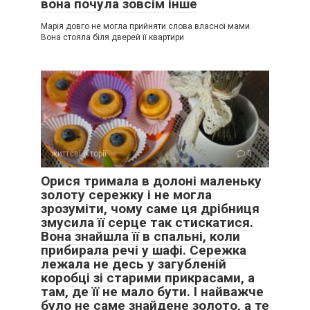
вона почула зовсім інше
Марія довго не могла прийняти слова власної мами.
Вона стояла біля дверей її квартири
життєві історії
0
Орися тримала в долоні маленьку
золоту сережку і не могла
зрозуміти, чому саме ця дрібниця
змусила її серце так стискатися.
Вона знайшла її в спальні, коли
прибирала речі у шафі. Сережка
лежала не десь у загубленій
коробці зі старими прикрасами, а
там, де її не мало бути. І найважче
було не саме знайдене золото, а те