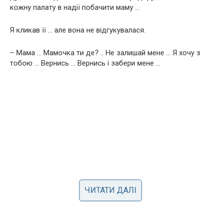
кожну палату в надії побачити маму …
Я кликав її … але вона не відгукувалася.
– Мама … Мамочка ти де? .. Не залишай мене … Я хочу з
тобою … Вернись … Вернись і забери мене …
ЧИТАТИ ДАЛІ