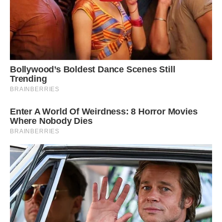
-Hе плач … знайдеться на нього управа!
Бабуся Маша написала заяву на дядю Ваню, його
посадили. Вона оформила опіку наді мною. Квартира за
законом дісталася мені, але жив я з нею, а квартиру
знімали квартиранти.
Гроші зі здачі квартири вона відкладала і на повноліття
віддала мені.