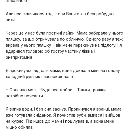
щасливою.
Але все скінчилося тоді. коли Ваня став безпробудно
пити.
Через це у нас були постійні лайки. Мама забирала у нього
пляшку, за що отримувала по обличчю. Одного разу я теж
вирвав у нього пляшку – він мене перекинув на підлогу, і я
вдарився головою об гостру частину ліжка і
знепритомнів.
Я прокинувся від слів мами, вона доклала мені на голову
холодний рушник і заспокоювала
– Сонечко моє … Буде все добре … Тільки трошки
потрібно почекати …
Я випив води, і без сил заснув. Прокинувся я вранці, мама
вже готувала сніданок. Я почистив зуби, вмився і вийшов
на кухню. Підійшов до мами і поцілував її, а вона мене
міцно обняла.