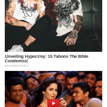
Вранці прокинувся я від того, що дядя Ваня зайшов в
мою кімнату і схопивши мене за руку підняв з ліжка:
– Збирай речі і вали! Матері твоїй більше немає, квартира
моя! Очі мої щоб тебе не бачили!
Я взяв трохи одягу і вийшов з квартири. По щоках текли
сльози, я не знав куди йти … і постукав бабусі Маші. Вона
заспокоїла мене і сказала: