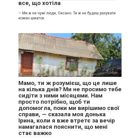
все, що хотіла
— Ми ж не чужі люди, Оксано. Ти ж не будеш рахувати
кожен шматок
життєві історії
0
Мамо, ти ж розумієш, що це лише
на кілька днів? Ми не просимо тебе
сидіти з ними місяцями. Нам
просто потрібно, щоб ти
допомогла, поки ми вирішимо свої
справи, — сказала моя донька
Ірина, коли я вже втретє за вечір
намагалася пояснити, що мені
стає важко