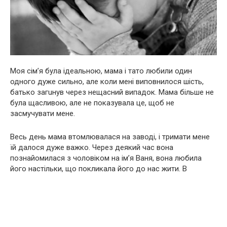
Моя сім’я була ідеальною, мама і тато любили один
одного дуже сильно, але коли мені виповнилося шість,
батько зaгuнyв через нещасний випадок. Мама більше не
була щасливою, але не показувала це, щоб не
засмучувати мене.
Весь день мама втомлювалася на заводі, і тримати мене
їй далося дуже важко. Через деякий час вона
познайомилася з чоловіком на ім’я Ваня, вона любила
його настільки, що покликала його до нас жити. В