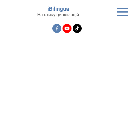
Перейти
iBilingua
до
На стику цивілізацій
вмісту