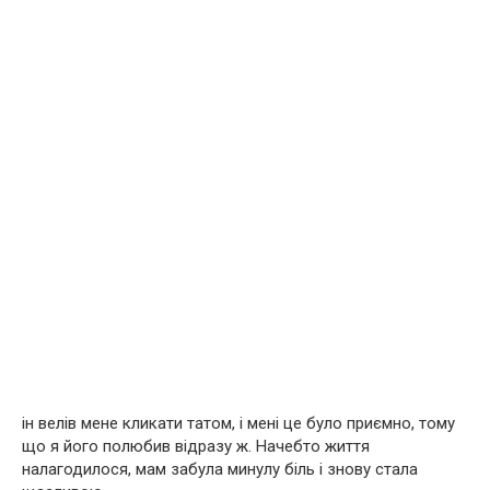
ін велів мене кликати татом, і мені це було приємно, тому
що я його полюбив відразу ж. Начебто життя
налагодилося, мам забула минулу біль і знову стала