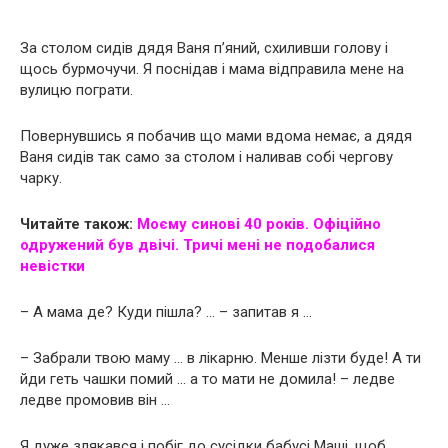
За столом сидів дядя Ваня п’яний, схиливши голову і
щось бурмочучи. Я поснідав і мама відправила мене на
вулицю пограти.
Повернувшись я побачив що мами вдома немає, а дядя
Ваня сидів так само за столом і наливав собі чергову
чарку.
Читайте також:
Моєму синові 40 років. Офіційно
одружений був двічі. Тричі мені не подобалися
невістки
– А мама де? Куди пішла? … – запитав я …
– Забрали твою маму … в лікарню. Менше лізти буде! А ти
йди геть чашки помий … а то мати не домила! – ледве
ледве промовив він …
Я дуже злякався і побіг до сусідки бабусі Маші, щоб