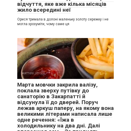
відчуття, яке вже кілька місяців
жило всередині неї
Орися тримала в долоні маленьку золоту сережку і не
могла зрозуміти, чому саме ця
життєві історії
0
Марта мовчки закрила валізу,
поклала зверху путівку до
санаторію в Закарпатті й
відсунула її до дверей. Поруч
лежав аркуш паперу, на якому вона
великими літерами написала лише
одне речення: «Їжа в
холодильнику на два дні. Далі