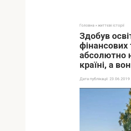
Головна
»
життєві історії
Здобув осві
фінансових 
абсолютно н
країні, а во
Дата публікації:
23.06.2019