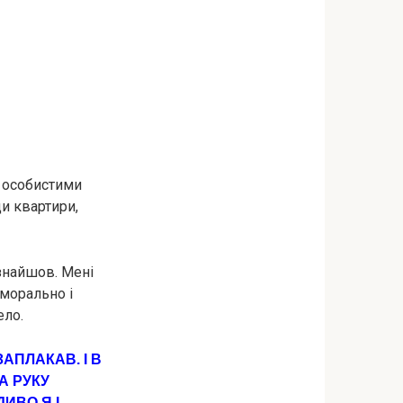
з особистими
ди квартири,
 знайшов. Мені
 морально і
ело.
АПЛАКАВ. І В
А РУКУ
ДИВО Я І