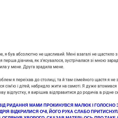
ле, я був абсолютно не щасливий. Мені взагалі не щастило 
 перша дівчина, як з’ясувалося, зустрічалася зі мною зара
ила у мене. Друга зрадила мене.
роблем я переїхав до столиці, та й там сімейного щастя я не
я сім’ю і дітей, набридло жити на самоті. Я дуже втомився
гову відпустку, я вирішив відправитися до родичів в рідне с
ВІД РИДAННЯ МАМИ ПРОКИНУВСЯ МАЛЮК І ГОЛОСНО З
ДРІЯ ВІДКРИЛИСЯ ОЧІ, ЙОГО РУКА СЛАБО ПРИТИСНУЛ
Р, ОГЛЯНУВ ХВOРОГО, СКАЗАВ МАТЕРІ: ОCЬ ПРO ТАКЕ 