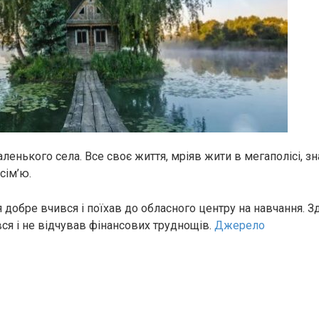
ленького села. Все своє життя, мріяв жити в мегаполісі, з
сім’ю.
я добре вчився і поїхав до обласного центру на навчання. З
я і не відчував фінансових труднощів.
Джерело