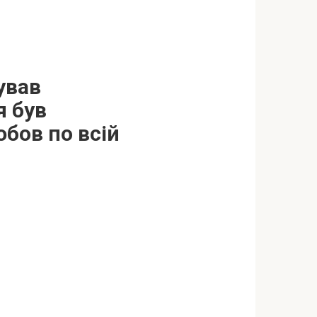
ував
я був
бoв по вcій