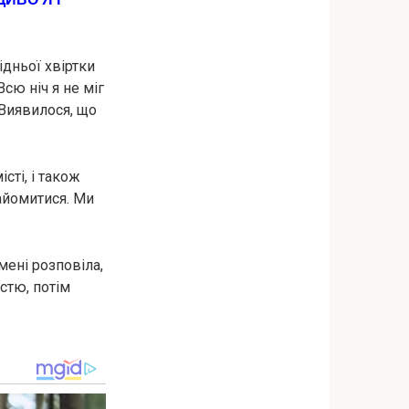
ідньої хвіртки
сю ніч я не міг
. Виявилося, що
сті, і також
найомитися. Ми
мені розповіла,
стю, потім
.