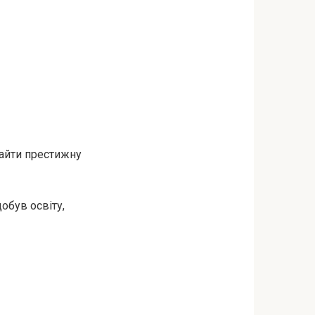
найти престижну
добув освіту,