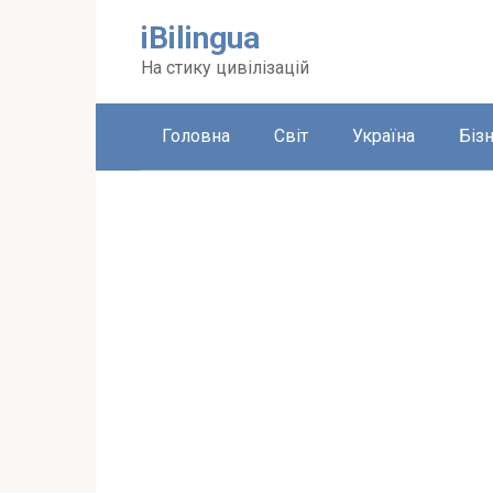
Перейти
iBilingua
до
вмісту
На стику цивілізацій
Головна
Світ
Україна
Біз