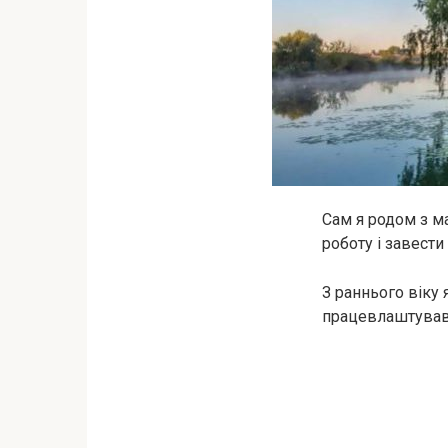
Сам я родом з ма
роботу і завести 
З раннього віку 
працевлаштувавс