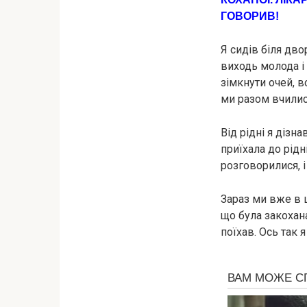
ГОВОРИВ!
Я сидів біля дво
виходь молода і 
зімкнути очей, в
ми разом вчилис
Від рідні я дізн
приїхала до рідн
розговорилися, 
Зараз ми вже в ш
що була закохана
поїхав. Ось так 