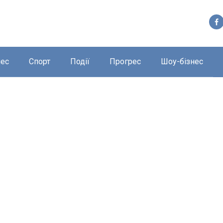
нес
Спорт
Події
Прогрес
Шоу-бізнес