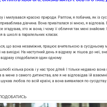
ру і милувався красою природи. Раптом, я побачив, як із сус
приваблива дівчина. Вона привіталася зі мною, я відповів. В
се згадував, хто ж вона, і чому її обличчя так мені знайоме
я в школі в паралельних класах.
ався, що вона незаміжня, працює вчителькою в сусідньому мі
і на вихідні. На наступний день я відразу ж пішов до неї, з
і відразу сподобалися один одному.
любі кілька років і у нас троє дітей. І тільки недавно вона 
 в мене з самого дитинства, але я не відповідав їй взаємні
я шукав любов по всій країні, а вона виявилася по сусідству