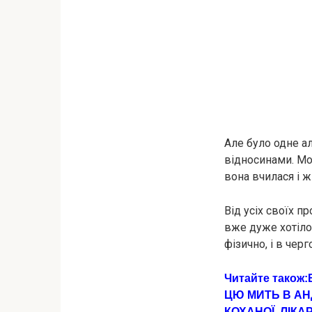
Але було одне а
відносинами. Моя
вона вчилася і ж
Від усіх своїх п
вже дуже хотілос
фізично, і в чер
Читайте також:
ЦЮ МИТЬ В АН
КОХАНОЇ. ЛІКА