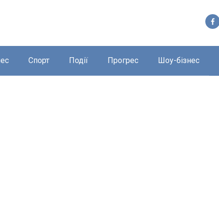
нес
Спорт
Події
Прогрес
Шоу-бізнес