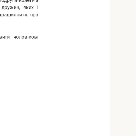
 Подруги-колеги з
дружин, яких і
страшилки не про
ити чоловікові