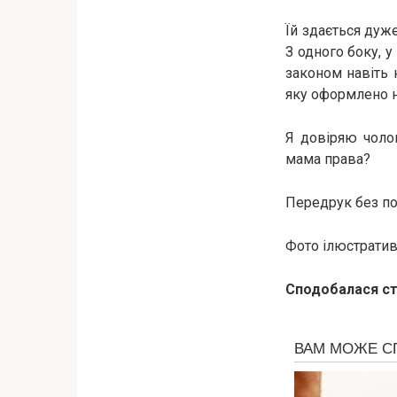
Їй здається дуж
З одного боку, у
законом навіть 
яку оформлено 
Я довіряю чолов
мама права?
Передрук без пос
Фото ілюстративн
Сподобалася ст