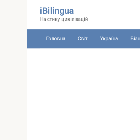
Перейти
iBilingua
до
вмісту
На стику цивілізацій
Головна
Світ
Україна
Біз