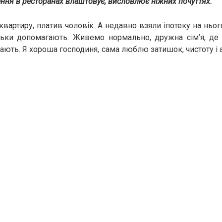
ення в ресторанах влаштовує, висловлює ніжних почуттях.
квартиру, платив чоловік. А недавно взяли іпотеку на ньог
атьки допомагають. Живемо нормально, дружна сім’я, де 
ають. Я хороша господиня, сама люблю затишок, чистоту і