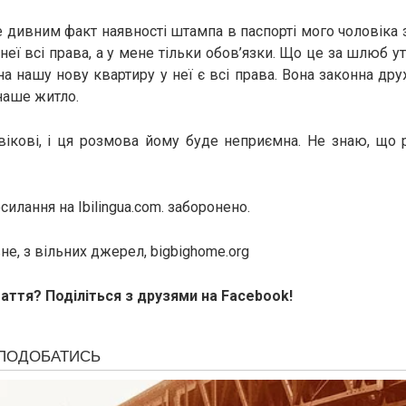
е дивним факт наявності штампа в паспорті мого чоловіка
 неї всі права, а у мене тільки обов’язки. Що це за шлюб ут
на нашу нову квартиру у неї є всі права. Вона законна др
наше житло.
ікові, і ця розмова йому буде неприємна. Не знаю, що 
илання на Ibilingua.com. заборонено.
е, з вільних джерел, bigbighome.org
аття? Поділіться з друзями на Facebook!