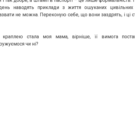
 і так добре, а штамп в паспорті – це лише формальність.
день наводять приклади з життя ошуканих цивільних 
звати не можна. Переконую себе, що вони заздрять, і ці 
 краплею стала моя мама, вірніше, її вимога постав
ружуємося чи ні?