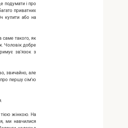
е подумати і про
багато приватних
іч купити або на
 саме такого, як
ок. Чоловік добре
римує зв’язок з
о, звичайно, але
 про першу сім’ю
.
 тією жінкою. На
я, ми навчилися