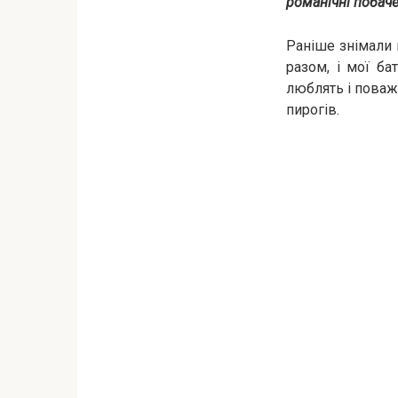
романічні побач
Раніше знімали 
разом, і мої б
люблять і поваж
пирогів.