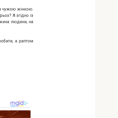
 з чужою жінкою.
рьох? А згідно із
ужина людини, на
робити, а раптом