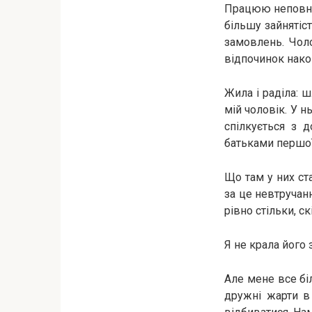
Працюю неповний
більшу зайнятіс
замовлень. Чоло
відпочинок накоп
Жила і раділа: 
мій чоловік. У н
спілкується з 
батьками першої
Що там у них ст
за це невтручан
рівно стільки, с
Я не крала його 
Але мене все бі
дружні жарти в