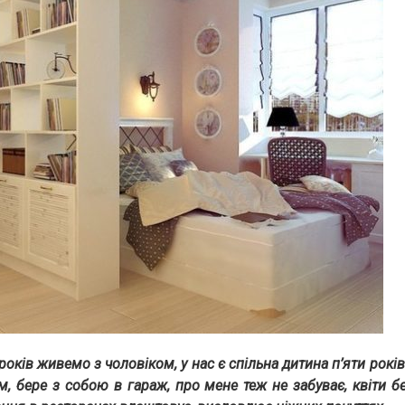
оків живемо з чоловіком, у нас є спільна дитина п’яти рокі
, бере з собою в гараж, про мене теж не забуває, квіти б