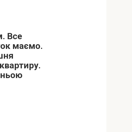
. Все
ток маємо.
шня
квартиру.
нньою