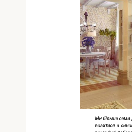
Ми більше семи р
возитися з сином