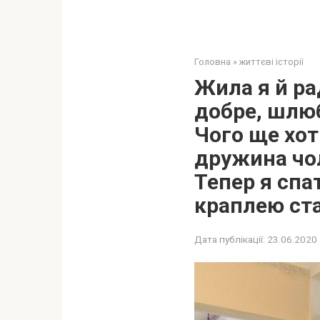
Головна
»
життєві історії
Жила я й ра
добре, шлюб
Чого ще хот
дружина чол
Тепер я спа
краплею ст
Дата публікації:
23.06.2020