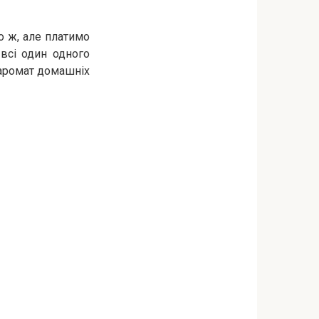
о ж, але платимо
всі один одного
 аромат домашніх