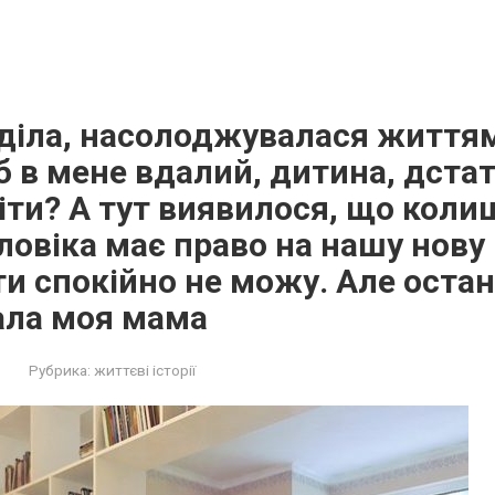
діла, насолоджувалася життям
 в мене вдалий, дитина, дста
іти? А тут виявилося, що коли
овіка має право на нашу нову 
ти спокійно не можу. Але оста
ала моя мама
Рубрика:
життєві історії