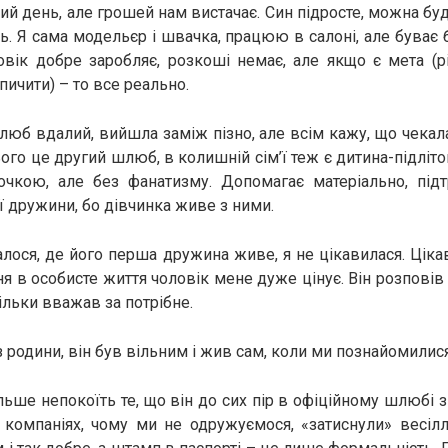
 день, але грошей нам вистачає. Син підросте, можна буд
ть. Я сама модельєр і швачка, працюю в салоні, але буває 
вік добре заробляє, розкоші немає, але якщо є мета (р
ичити) – то все реально.
шлюб вдалий, вийшла заміж пізно, але всім кажу, що чекала
ього це другий шлюб, в колишній сім’ї теж є дитина-підліт
дочкою, але без фанатизму. Допомагає матеріально, підт
 дружини, бо дівчинка живе з ними.
алося, де його перша дружина живе, я не цікавилася. Цікав
ня в особисте життя чоловік мене дуже цінує. Він розповів
кільки вважав за потрібне.
з родини, він був вільним і жив сам, коли ми познайомилися
льше непокоїть те, що він до сих пір в офіційному шлюбі з
 компаніях, чому ми не одружуємося, «затиснули» весілл