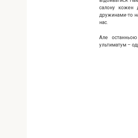
відбиватися. Нам
салону кожен 
дружинами-то на
нас.
Але останньою
ультиматум – од