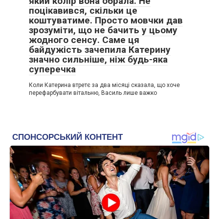
який колір вона обрала. Не
поцікавився, скільки це
коштуватиме. Просто мовчки дав
зрозуміти, що не бачить у цьому
жодного сенсу. Саме ця
байдужість зачепила Катерину
значно сильніше, ніж будь-яка
суперечка
Коли Катерина втретє за два місяці сказала, що хоче
перефарбувати вітальню, Василь лише важко