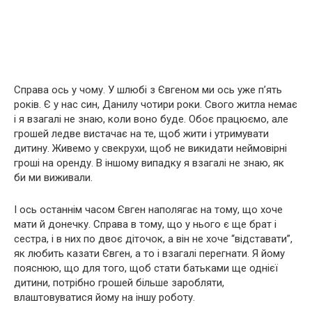
Справа ось у чому. У шлюбі з Євгеном ми ось уже п’ять
років. Є у нас син, Данилу чотири роки. Свого житла немає
і я взагалі не знаю, коли воно буде. Обоє працюємо, але
грошей ледве вистачає на те, щоб жити і утримувати
дитину. Живемо у свекрухи, щоб не викидати неймовірні
гроші на оренду. В іншому випадку я взагалі не знаю, як
би ми виживали.
І ось останнім часом Євген наполягає на тому, що хоче
мати й донечку. Справа в тому, що у нього є ще брат і
сестра, і в них по двоє діточок, а він не хоче “відставати”,
як любить казати Євген, а то і взагалі перегнати. Я йому
пояснюю, що для того, щоб стати батьками ще однієї
дитини, потрібно грошей більше заробляти,
влаштовуватися йому на іншу роботу.