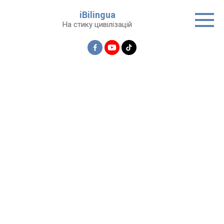
Перейти
iBilingua
до
На стику цивілізацій
вмісту