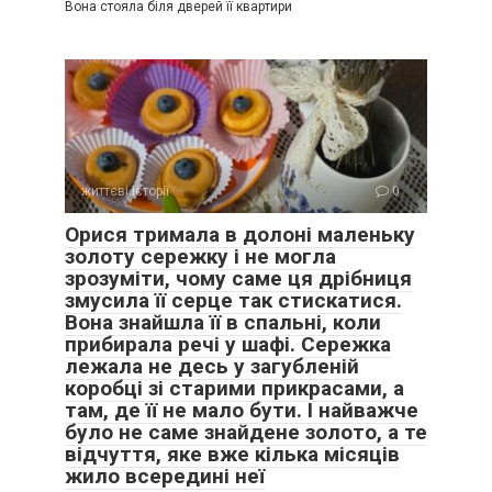
Вона стояла біля дверей її квартири
життєві історії
0
Орися тримала в долоні маленьку
золоту сережку і не могла
зрозуміти, чому саме ця дрібниця
змусила її серце так стискатися.
Вона знайшла її в спальні, коли
прибирала речі у шафі. Сережка
лежала не десь у загубленій
коробці зі старими прикрасами, а
там, де її не мало бути. І найважче
було не саме знайдене золото, а те
відчуття, яке вже кілька місяців
жило всередині неї