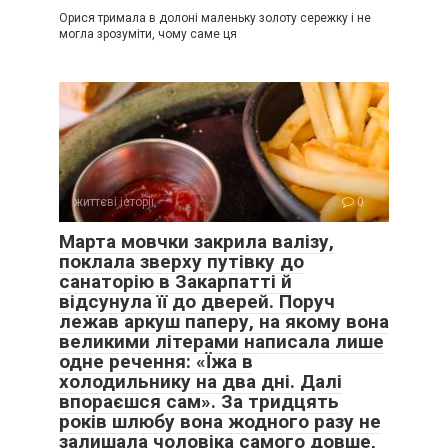
Орися тримала в долоні маленьку золоту сережку і не
могла зрозуміти, чому саме ця
життєві історії
0
Марта мовчки закрила валізу,
поклала зверху путівку до
санаторію в Закарпатті й
відсунула її до дверей. Поруч
лежав аркуш паперу, на якому вона
великими літерами написала лише
одне речення: «Їжа в
холодильнику на два дні. Далі
впораєшся сам». За тридцять
років шлюбу вона жодного разу не
залишала чоловіка самого довше,