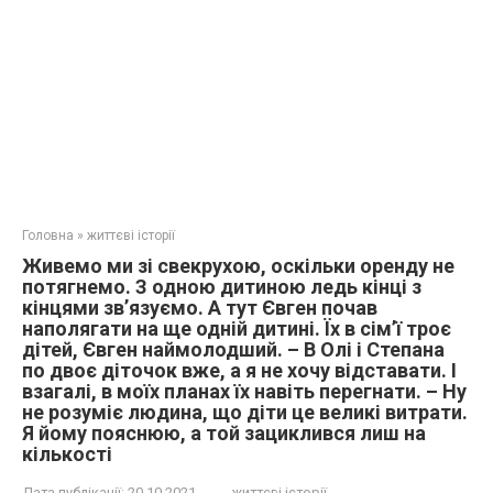
Головна
»
життєві історії
Живемо ми зі свекрухою, оскільки оренду не
потягнемо. З одною дитиною ледь кінці з
кінцями зв’язуємо. А тут Євген почав
наполягати на ще одній дитині. Їх в сім’ї троє
дітей, Євген наймолодший. – В Олі і Степана
по двоє діточок вже, а я не хочу відставати. І
взагалі, в моїх планах їх навіть перегнати. – Ну
не розуміє людина, що діти це великі витрати.
Я йому пояснюю, а той зациклився лиш на
кількості
Дата публікації:
20.10.2021
життєві історії