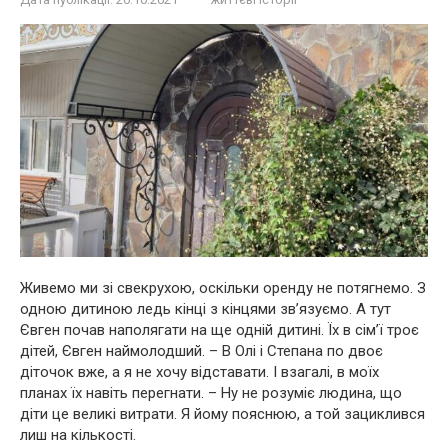
Живемо ми зі свекрухою, оскільки оренду не потягнемо. З
одною дитиною ледь кінці з кінцями зв’язуємо. А тут
Євген почав наполягати на ще одній дитині. Їх в сім’ї троє
дітей, Євген наймолодший. – В Олі і Степана по двоє
діточок вже, а я не хочу відставати. І взагалі, в моїх
планах їх навіть перегнати. – Ну не розуміє людина, що
діти це великі витрати. Я йому пояснюю, а той зациклився
лиш на кількості.