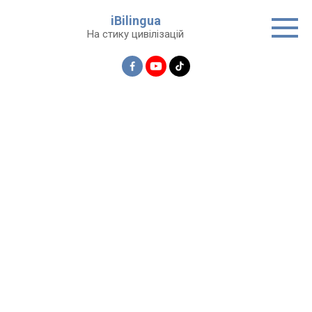
Перейти
iBilingua
до
На стику цивілізацій
вмісту