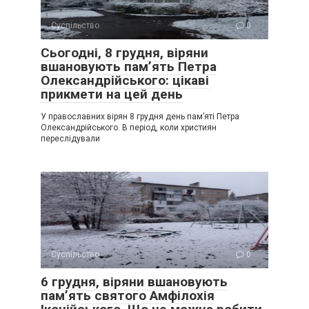
Суспільство
0
Сьогодні, 8 грудня, віряни
вшановують пам’ять Петра
Олександрійського: цікаві
прикмети на цей день
У православних вірян 8 грудня день пам’яті Петра
Олександрійського. В період, коли християн
переслідували
Суспільство
0
6 грудня, віряни вшановують
пам’ять святого Амфілохія