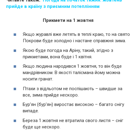
прийде в країну з приємним потеплінням
Прикмети на 1 жовтня
Якщо журавлі вже летять в теплі краю, то на свято
Покрови буде холодно і настане справжня зима.
Якою буде погода на Аріну, такий, згідно з
прикметами, вона буде і 1 квітня.
Якщо людина народився 1 жовтня, то він буде
мандрівником. В якості талісмана йому можна
носити гранат.
Птахи з відльотом не поспішають – швидше за
все, зима прийде нескоро.
Бур’ян (бур’ян) виростає високою – багато снігу
випаде.
Береза ​​1 жовтня не втратила свого листя – сніг
буде ще нескоро.