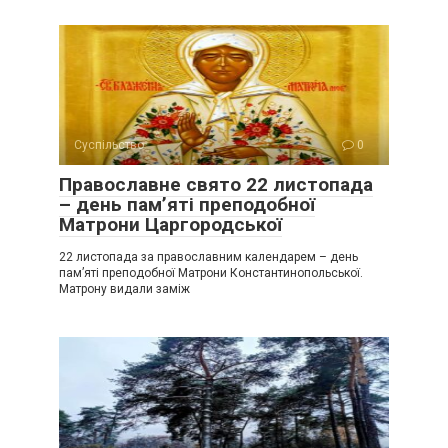
Суспільство
0
Православне свято 22 листопада
– день пам’яті преподобної
Матрони Царгородської
22 листопада за православним календарем – день
пам’яті преподобної Матрони Константинопольської.
Матрону видали заміж