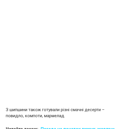
З шипшини також готували різні смачні десерти –
повидло, компоти, мармелад.
Читайте також:
Погода на початок тижня: жовтень