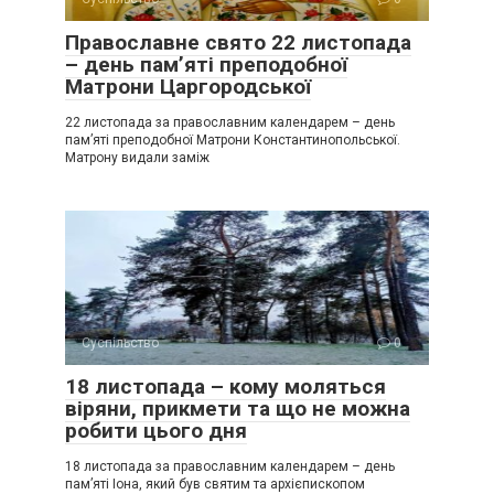
Православне свято 22 листопада
– день пам’яті преподобної
Матрони Царгородської
22 листопада за православним календарем – день
пам’яті преподобної Матрони Константинопольської.
Матрону видали заміж
Суспільство
0
18 листопада – кому моляться
віряни, прикмети та що не можна
робити цього дня
18 листопада за православним календарем – день
пам’яті Іона, який був святим та архієпископом