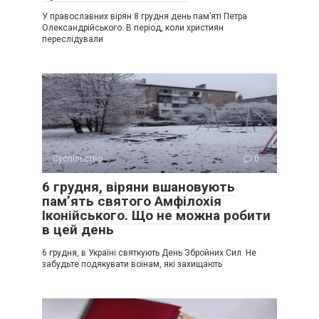
У православних вірян 8 грудня день пам’яті Петра
Олександрійського. В період, коли християн
переслідували
Суспільство
0
6 грудня, віряни вшановують
пам’ять святого Амфілохія
Іконійського. Що не можна робити
в цей день
6 грудня, в Україні святкують День Збройних Сил. Не
забудьте подякувати воїнам, які захищають