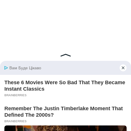
© 2026 iBilingua
Політика конфіденційності та умови користування
сайтом (Privacy Policy)