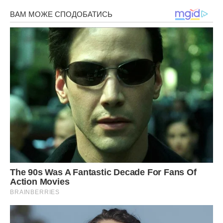
***
Багато щастя, моря сміху,
І величезного успіху
Від душі тобі бажаю,
З іменинами вітаю!