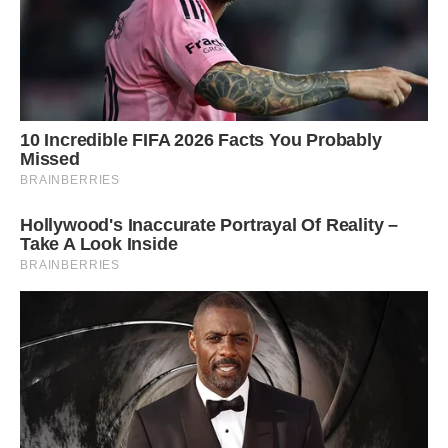
Вітаю з днем ангела, Микита! Будь захисником людей,
тварин, всього живого на Землі. Будь покровителем
коханих, і нехай вони оберігають тебе у відповідь. Хай
щастя тебе оточує, а близькі підтримають і допоможут в
прозі і віршах
Микито! Всі твої близькі та рідні люди дякують твоєму
янголу за те, що оберігає тебе! Будь щасливий, любий!
* * *
Микито! Сьогодні важливий привід для смс! Сьогодні твої
іменини! Сподіваюся, що ти ніколи не змінишся, а янгол на
твоєму плечі тобі в цьому допомагає!
Фото ілюстративне, з вільних джерел.