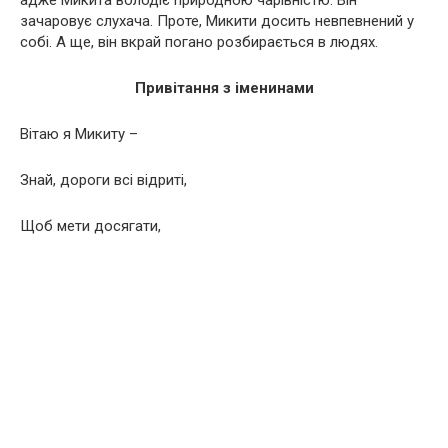
адже Микита володіє природною чарівністю. Він
зачаровує слухача. Проте, Микити досить невпевнений у
собі. А ще, він вкрай погано розбирається в людях.
Привітання з іменинами
Вітаю я Микиту –
Знай, дороги всі відриті,
Щоб мети досягати,