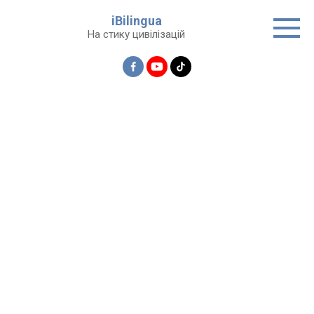
Перейти
iBilingua
до
На стику цивілізацій
вмісту