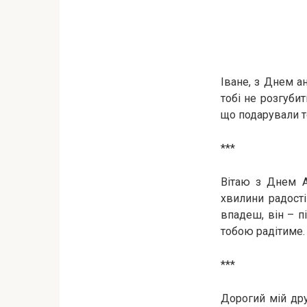
Іване, з Днем а
тобі не розгубит
що подарували то
***
Вітаю з Днем А
хвилини радості
впадеш, він – п
тобою радітиме.
***
Дорогий мій дру