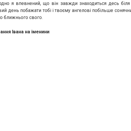
одно я впевнений, що він завжди знаходиться десь біля
ий день побажати тобі і твоєму ангелові побільше сонячни
до ближнього свого.
тання Івана на іменини