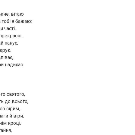
ване, вітаю
 тобі я бажаю:
 часті,
прекрасні.
ай панує,
арує.
піває,
й надихає.
го святого,
ь до всього,
ло сірим,
аги й віри,
ім кроці,
ання,