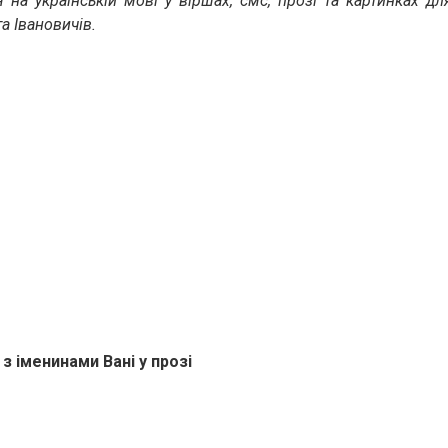
 на українській мові у віршах, смс, прозі та картинках для
а Івановичів.
 іменинами Вані у прозі