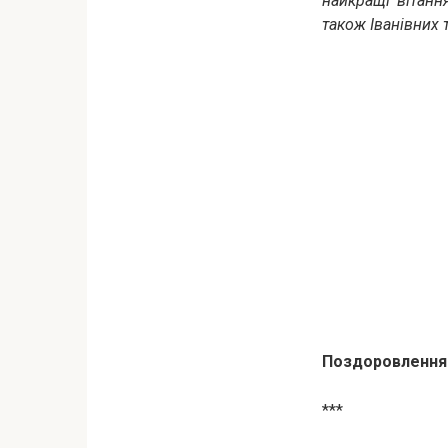
найкращі вітання
також Іванівних т
Поздоровлення з
***