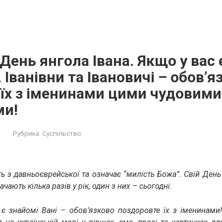
 День янгола Івана. Якщо у вас 
, Іванівни та Івановичі – обов’я
їх з іменинами цими чудовими
ми!
Рубрика:
Суспільство
ть з давньоєврейської та означає “милість Божа”. Свій Ден
ачають кілька разів у рік, один з них – сьогодні.
є знайомі Вані – обов’язково поздоровте їх з іменинами