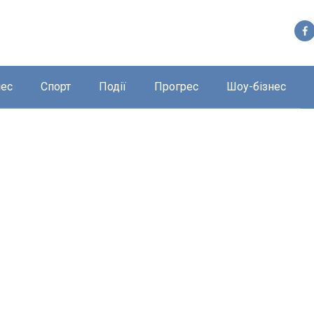
нес
Спорт
Події
Прогрес
Шоу-бізнес