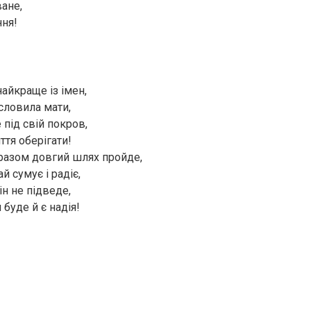
ване,
ня!
найкраще із імен,
словила мати,
 під свій покров,
ття оберігати!
 разом довгий шлях пройде,
й сумує і радіє,
ін не підведе,
буде й є надія!