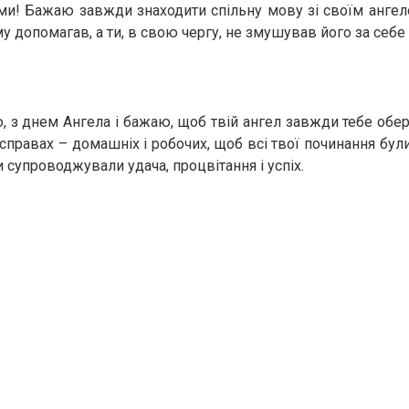
ми! Бажаю завжди знаходити спільну мову зі своїм ангел
у допомагав, а ти, в свою чергу, не змушував його за себе
ю, з днем Ангела і бажаю, щоб твій ангел завжди тебе обер
х справах – домашніх і робочих, щоб всі твої починання були
 супроводжували удача, процвітання і успіх.