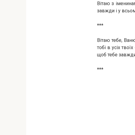
Вітаю з іменина
завжди і у всьом
***
Вітаю тебе, Ван
тобі в усіх твої
щоб тебе завжди
***