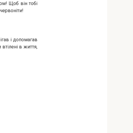
ом! Щоб він тобі
 червоніти!
ігав і допомагав
 втілені в життя,