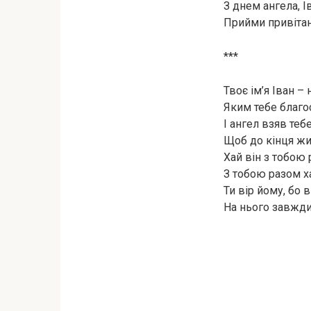
З днем ангела, І
Прийми привітан
***
Твоє ім’я Іван – 
Яким тебе благо
І ангел взяв тебе
Щоб до кінця жи
Хай він з тобою
З тобою разом ха
Ти вір йому, бо в
На нього завжди 