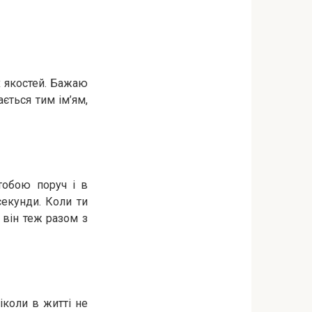
х якостей. Бажаю
ається тим ім’ям,
тобою поруч і в
секунди. Коли ти
 він теж разом з
іколи в житті не