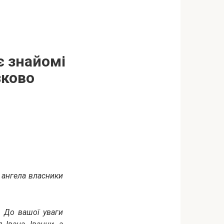
є знайомі
зково
ь ангела власники
! До вашої уваги