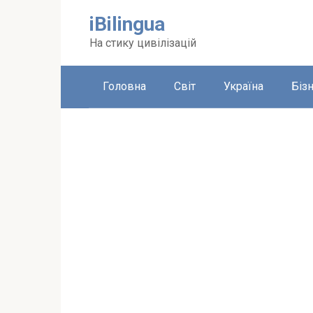
Перейти
iBilingua
до
вмісту
На стику цивілізацій
Головна
Світ
Україна
Біз