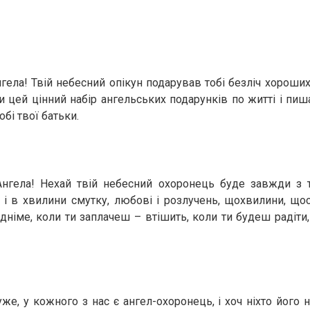
нгела! Твій небесний опікун подарував тобі безліч хороши
и цей цінний набір ангельських подарунків по житті і пиш
бі твої батьки.
нгела! Нехай твій небесний охоронець буде завжди з 
 і в хвилини смутку, любові і розлучень, щохвилини, що
ідніме, коли ти заплачеш – втішить, коли ти будеш радіти,
же, у кожного з нас є ангел-охоронець, і хоч ніхто його н