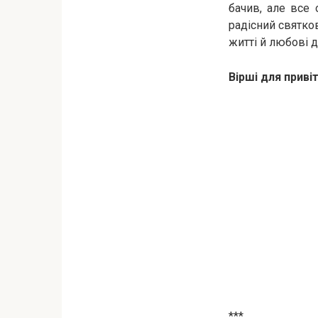
бачив, але все 
радісний святков
житті й любові 
Вірші для приві
***