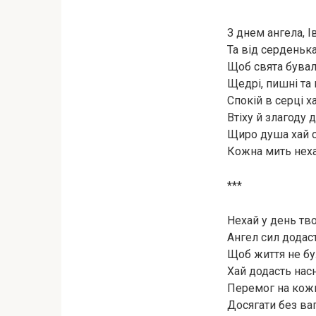
З днем ангела, І
Та від серденька
Щоб свята бували
Щедрі, пишні та 
Спокій в серці х
Втіху й злагоду д
Щиро душа хай с
Кожна мить неха
***
Нехай у день тво
Ангел сил додаст
Щоб життя не бу
Хай додасть насн
Перемог на кожн
Досягати без ваг