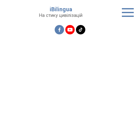
Перейти
iBilingua
до
На стику цивілізацій
вмісту