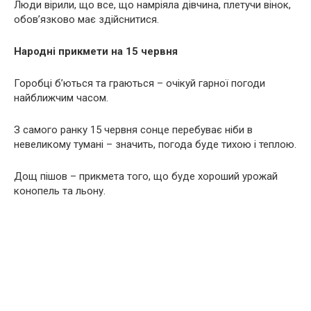
Люди вірили, що все, що намріяла дівчина, плетучи вінок,
обов’язково має здійснитися.
Народні прикмети на 15 червня
Горобці б’ються та граються – очікуй гарної погоди
найближчим часом.
З самого ранку 15 червня сонце перебуває ніби в
невеликому тумані – значить, погода буде тихою і теплою.
Дощ пішов – прикмета того, що буде хороший урожай
конопель та льону.