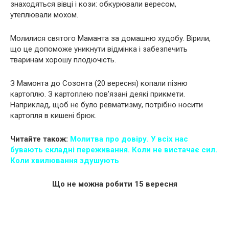
знаходяться вівці і кози: обкурювали вересом,
утеплювали мохом.
Молилися святого Маманта за домашню худобу. Вірили,
що це допоможе уникнути відмінка і забезпечить
тваринам хорошу плодючість.
З Мамонта до Созонта (20 вересня) копали пізню
картоплю. З картоплею пов’язані деякі прикмети.
Наприклад, щоб не було ревматизму, потрібно носити
картопля в кишені брюк.
Читайте також:
Молитва про довіру. У всіх нас
бувають складні переживання. Коли не вистачає сил.
Коли хвилювання здушують
Що не можна робити 15 вересня