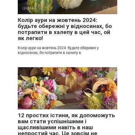
Цікаве
0
Колір аури на жовтень 2024:
будьте обережні у відносинах, бо
потрапити в халепу в цей час, ой
як легко!
Колір аури на жовтень 2024: будьте обережні у
відносинах, бо потрапити в халепу в
Цікаве
0
12 простих істини, як допоможуть
вам стати успішнішими і
щасливішими навіть в наш
непростий час. Це зовсім не