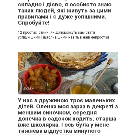
складно і дієво, я особисто знаю
таких людей, які живуть за цими
правилами і є дуже успішними.
Спробуйте!
12 простих істини, як допоможуть вам стати
успішнішими і щасливішими навіть в наш непростий
Цікаве
0
У нас з дружиною троє маленьких
дітей. Оленка моя зараз в декреті з
меншим синочком, середня
донечка в садочок ходить, старша
вже школярка. І ось була у мене
тижнева відпустка минулого