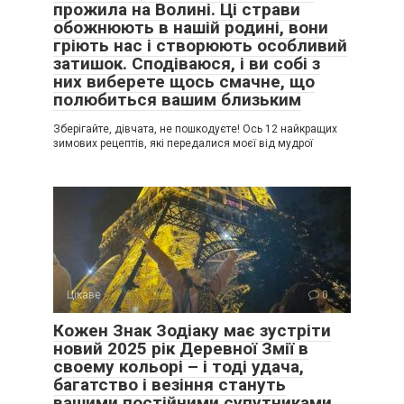
прожила на Волині. Ці страви
обожнюють в нашій родині, вони
гріють нас і створюють особливий
затишок. Сподіваюся, і ви собі з
них виберете щось смачне, що
полюбиться вашим близьким
Зберігайте, дівчата, не пошкодуєте! Ось 12 найкращих
зимових рецептів, які передалися моєї від мудрої
Цікаве
0
Кожен Знак Зодіаку має зустріти
новий 2025 рік Деревної Змії в
своему кольорі – і тоді удача,
багатство і везіння стануть
вашими постійними супутниками.