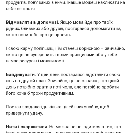
продуктів, пов’язаних з ними. Інакше можеш накликати на
себе нещастя.
Відмовляти в допомозі.
Якщо мова йде про твоїх
рідних, близьких або друзів, постарайся допомагати їм,
якщо вони тебе про це просять.
І свою карму поліпшиш, і їм станеш корисною – звичайно,
якщо це не суперечить твоїми принципами або у тебе
немає ресурсів і можливості.
Байдикувати.
У цей день постарайся відставити свою
лінь на другий план. Звичайно, це не означає, що цілий
день потрібно орати в поті чола, але потрібно зробити
його хоча б трохи продуктивним.
Постав заздалегідь кілька цілей і виконай їх, щоб
привернути удачу.
Нити і скаржитися.
Не можна не погодитися з тим, що