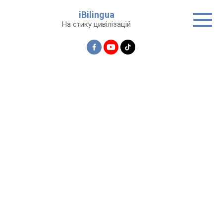
Перейти
iBilingua
до
На стику цивілізацій
вмісту