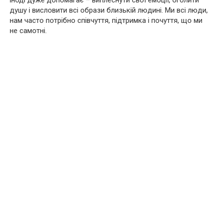
іноді дуже допомагає – виплеснути свої емоції, оголити
душу і висловити всі образи близькій людині. Ми всі люди,
нам часто потрібно співчуття, підтримка і почуття, що ми
не самотні.