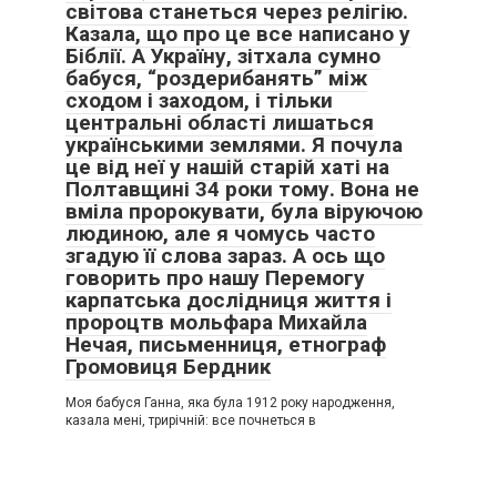
світова станеться через релігію.
Казала, що про це все написано у
Біблії. А Україну, зітхала сумно
бабуся, “роздерибанять” між
сходом і заходом, і тільки
центральні області лишаться
українськими землями. Я почула
це від неї у нашій старій хаті на
Полтавщині 34 роки тому. Вона не
вміла пророкувати, була віруючою
людиною, але я чомусь часто
згадую її слова зараз. А ось що
говорить про нашу Перемогу
карпатська дослідниця життя і
пророцтв мольфара Михайла
Нечая, письменниця, етнограф
Громовиця Бердник
Моя бабуся Ганна, яка була 1912 року народження,
казала мені, трирічній: все почнеться в