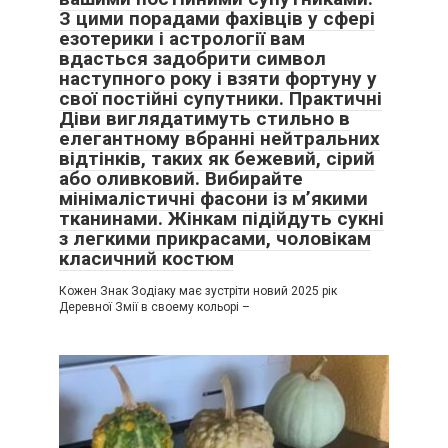
З цими порадами фахівців у сфері
езотерики і астрології вам
вдасться задобрити символ
наступного року і взяти фортуну у
свої постійні супутники. Практичні
Діви виглядатимуть стильно в
елегантному вбранні нейтральних
відтінків, таких як бежевий, сірий
або оливковий. Вибирайте
мінімалістичні фасони із м’якими
тканинами. Жінкам підійдуть сукні
з легкими прикрасами, чоловікам
класичний костюм
Кожен Знак Зодіаку має зустріти новий 2025 рік
Деревної Змії в своему кольорі –