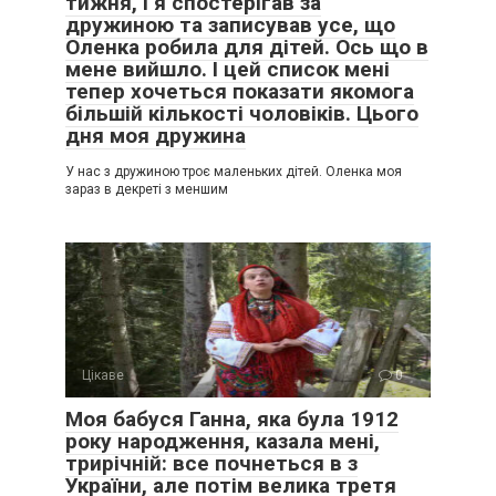
тижня, і я спостерігав за
дружиною та записував усе, що
Оленка робила для дітей. Ось що в
мене вийшло. І цей список мені
тепер хочеться показати якомога
більшій кількості чоловіків. Цього
дня моя дружина
У нас з дружиною троє маленьких дітей. Оленка моя
зараз в декреті з меншим
Цікаве
0
Моя бабуся Ганна, яка була 1912
року народження, казала мені,
трирічній: все почнеться в з
України, але потім велика третя