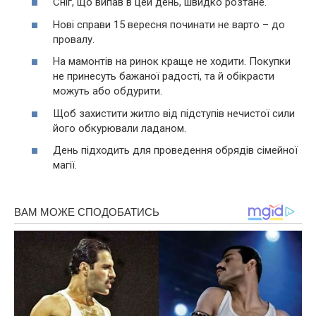
Сніг, що випав в цей день, швидко розтане.
Нові справи 15 вересня починати не варто – до
провалу.
На мамонтів на ринок краще не ходити. Покупки
не принесуть бажаної радості, та й обікрасти
можуть або обдурити.
Щоб захистити житло від підступів нечистої сили
його обкурювали ладаном.
День підходить для проведення обрядів сімейної
магії.