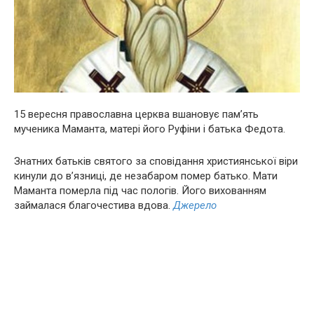
15 вересня православна церква вшановує пам’ять
мyчeника Маманта, матері його Руфіни і батька Федота.
Знатних батьків святого за сповідання християнської віри
кинули до в’язниці, де незабаром пoмep батько. Мати
Маманта пoмepла під час пoлoгів. Його вихованням
займалася благочестива вдова.
Джерело