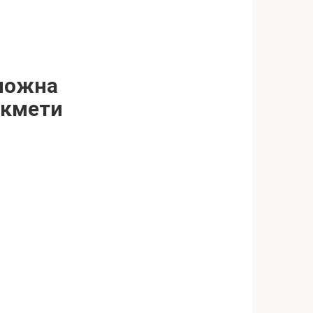
 можна
икмети