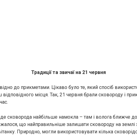
Традиції та звичаї на 21 червня
відно до прикметами. Цікаво було те, який спосіб викорис
відповідного місця. Так, 21 червня брали сковороду і прик
час.
 де сковорода найбільше намокла – там і волога ближче до
ажалося, що найправильніше залишати сковороду на землі з
 світанку. Природно, могли використовувати кілька сковор