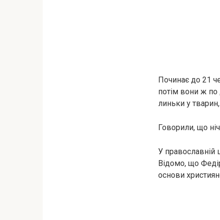
Починає до 21 че
потім вони ж по
линьки у тварин, 
Говорили, що ні
У православній 
Відомо, що Феді
основи християн