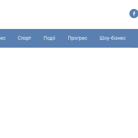
нес
Спорт
Події
Прогрес
Шоу-бізнес