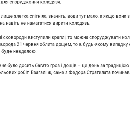
 для спорудження колодязя.
лише злегка спітніла, значить, води тут мало, а якщо вона
на навіть не намагатися вирити колодязь.
і сковороди виступили краплі, то можна споруджувати ко
коворода 21 червня облита дощем, то в будь-якому випадку
 буде невдалою.
вня було досить багато гроз і дощів – це день за традиціє
льових робіт. Взагалі ж, саме з Федора Стратилата починав