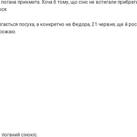
погана прикмета. Хоча б тому, що сіно не встигали прибрати
ося.
ігається посуха, а конкретно на Федора, 21 червня, ще й ро
врожаю.
поганий сінокіс.