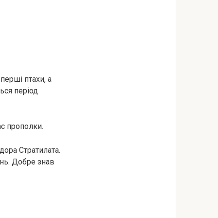
перші птахи, а
ься період
ас прополки.
дора Стратилата.
ань. Добре знав