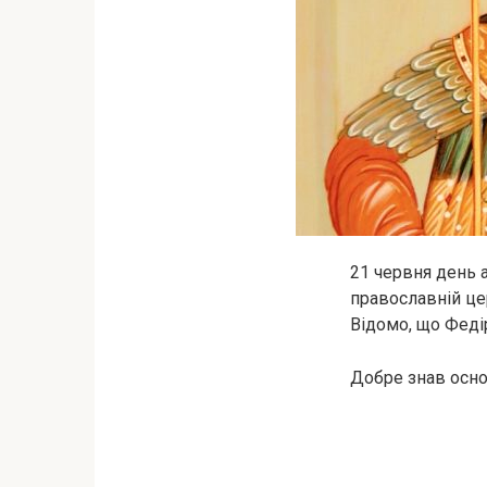
21 червня день 
православній це
Відомо, що Феді
Добре знав осно