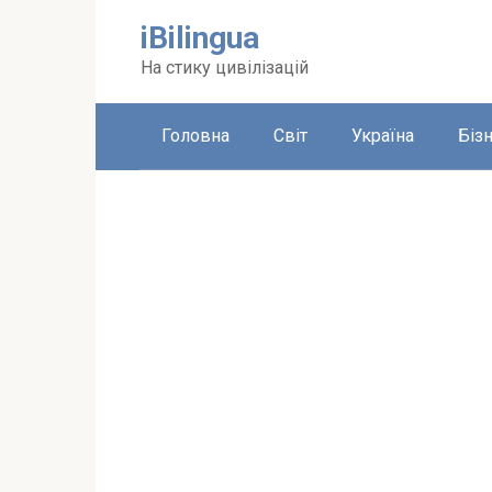
Перейти
iBilingua
до
вмісту
На стику цивілізацій
Головна
Світ
Україна
Біз