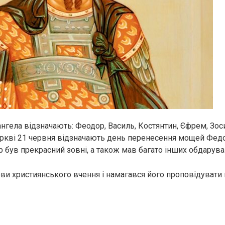
ангела відзначають: Феодор, Василь, Костянтин, Єфрем, Зос
ркві 21 червня відзначають день перенесення мощей Федо
р був прекрасний зовні, а також мав багато інших обдарува
ви християнського вчення і намагався його проповідувати