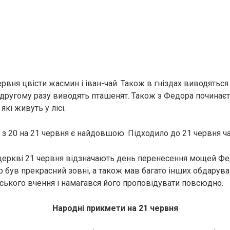
рвня цвісти жасмин і іван-чай. Також в гніздах виводяться 
 другому разу виводять пташенят. Також з Федора починаєт
які живуть у лісі.
ч з 20 на 21 червня є найдовшою. Підходило до 21 червня ч
церкві 21 червня відзначають день перенесення мощей Фе
р був прекрасний зовні, а також мав багато інших обдарув
ського вчення і намагався його проповідувати повсюдно.
Народні прикмети на 21 червня