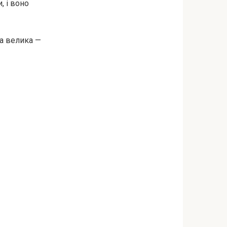
, і воно
са велика —