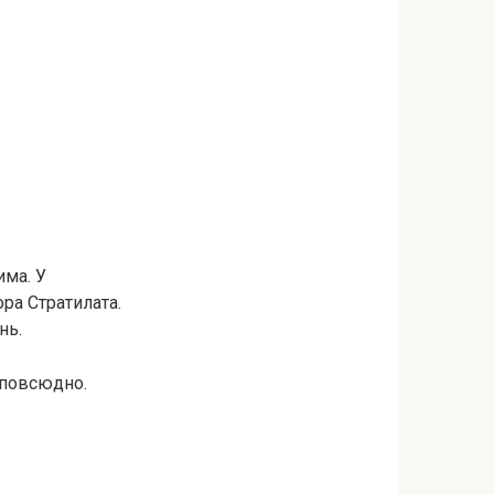
има. У
ра Стратилата.
нь.
 повсюдно.