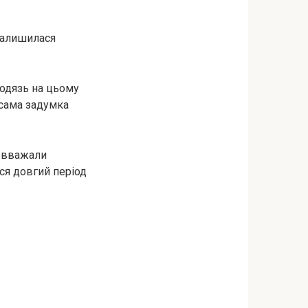
 залишилася
лодязь на цьому
 сама задумка
ю вважали
ся довгий період