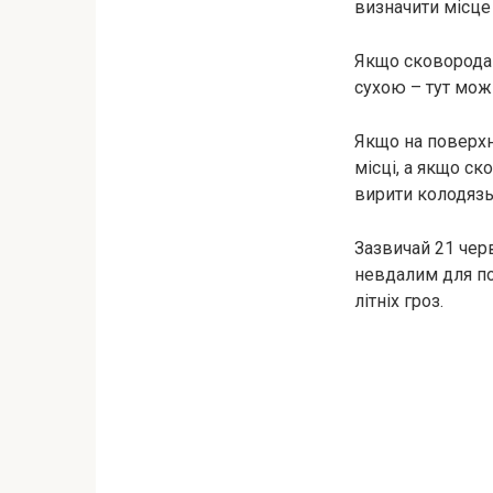
визначити місце
Якщо сковорода 
сухою – тут мож
Якщо на поверхн
місці, а якщо с
вирити колодязь
Зазвичай 21 чер
невдалим для по
літніх гроз.