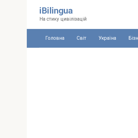
Перейти
iBilingua
до
вмісту
На стику цивілізацій
Головна
Світ
Україна
Біз