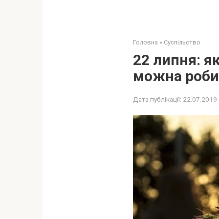
Головна
»
Суспільство
22 липня: я
можна роби
Дата публікації:
22.07.2019