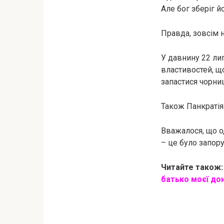
Але бог зберіг й
Правда, зовсім н
У давнину 22 ли
властивостей, щ
запастися чорни
Також Панкратія 
Вважалося, що о
– це було запор
Читайте також
батько моєї до