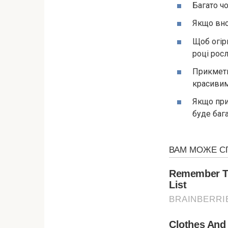
Багато ч
Якщо вноч
Щоб огір
році росл
Прикмети
красивим
Якщо при
буде баг