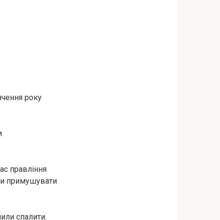
нчення року
и
ас правління
али примушувати
или спалити.