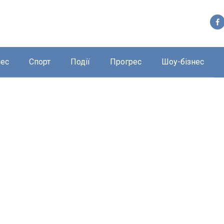
нес
Спорт
Події
Прогрес
Шоу-бізнес