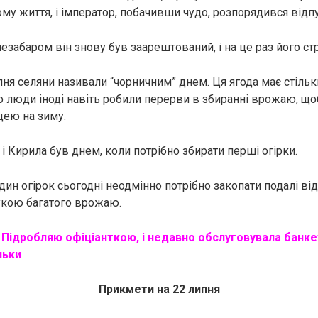
ому життя, і імператор, побачивши чудо, розпорядився відп
езабаром він знову був заарештований, і на це раз його ст
пня селяни називали “чорничним” днем. Ця ягода має стіль
о люди іноді навіть робили перерви в збиранні врожаю, щоб
цею на зиму.
і Кирила був днем, коли потрібно збирати перші огірки.
дин огірок сьогодні неодмінно потрібно закопати подалі ві
укою багатого врожаю.
:
Підробляю офіціанткою, і недавно обслуговувала банк
ньки
Прикмети на 22 липня