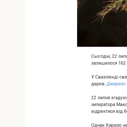
Сьогодні, 22 лип
залишилося 162 
У Свазіленді св
дерев.
Джерело
22 липня згадую
імператора Макс
відректися від б
Однак Кирило не