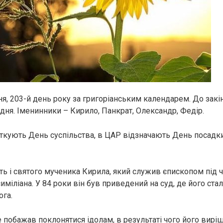
ня, 203-й день року за григоріанським календарем. До закі
дня. Іменинники – Кирило, Панкрат, Олександр, Федір.
яткують День суспільства, в ЦАР відзначають День посадк
ть і святого мученика Кирила, який служив єпископом під ч
иміліана. У 84 роки він був приведений на суд, де його ст
ога.
 побажав поклонятися ідолам, в результаті чого його виріш