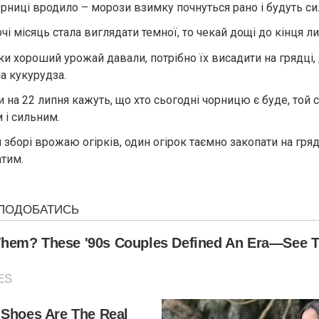
орниці вродило – морози взимку почнуться рано і будуть с
і місяць стала виглядати темної, то чекай дощі до кінця ли
ки хороший урожай давали, потрібно їх висадити на грядці
а кукурудза.
 на 22 липня кажуть, що хто сьогодні чорницю є буде, той 
 і сильним.
 зборі врожаю огірків, один огірок таємно закопати на гряд
атим.