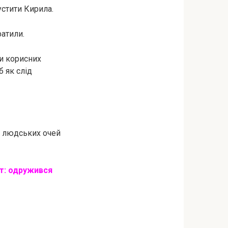
устити Кирила.
ратили.
ки корисних
 як слід
д людських очей
ет: одружився