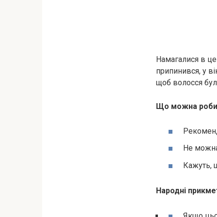
Намагалися в цей
припинився, у в
щоб волосся бул
Що можна робит
Рекоменд
Не можна
Кажуть, щ
Народні прикмет
Якщо цьог