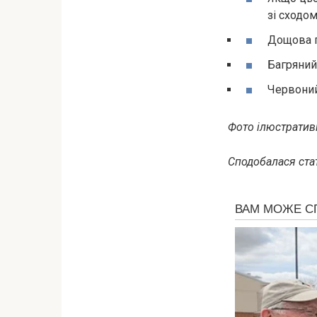
зі сходом
Дощова п
Багряний 
Червоний 
Фото ілюстративн
Сподобалася стат