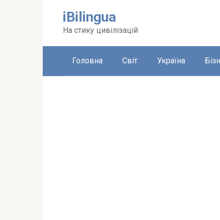
Перейти
iBilingua
до
вмісту
На стику цивілізацій
Головна
Світ
Україна
Біз