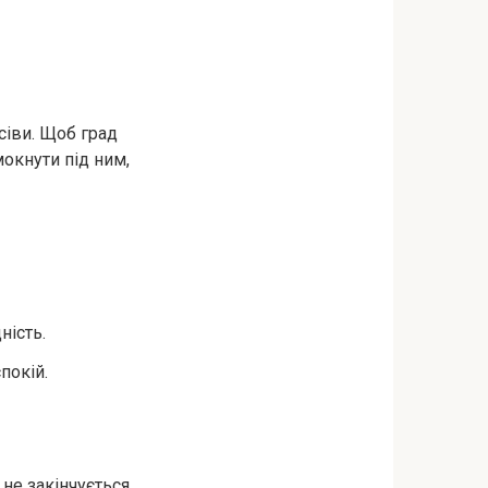
сіви. Щоб град
окнути під ним,
ність.
покій.
 не закінчується