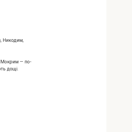
), Никодим,
и Мокрим — по-
ють дощі.