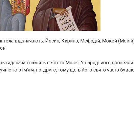
ангела відзначають: Йосип, Кирило, Мефодій, Мокей (Мокій
рон
нь відзначає пам’ять святого Мокія. У народі його прозвал
учністю з ім’ям, по-друге, тому що в його свято часто бува