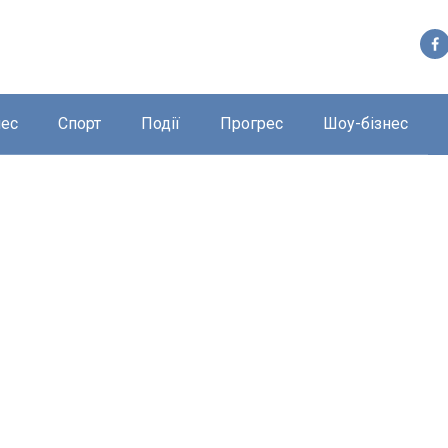
нес
Спорт
Події
Прогрес
Шоу-бізнес