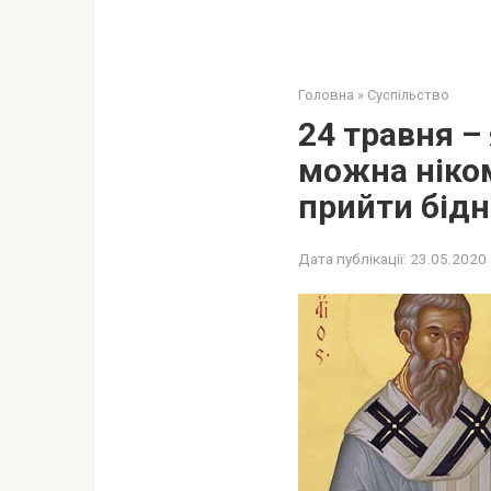
Головна
»
Суспільство
24 травня –
можна ніком
прийти бідн
Дата публікації:
23.05.2020