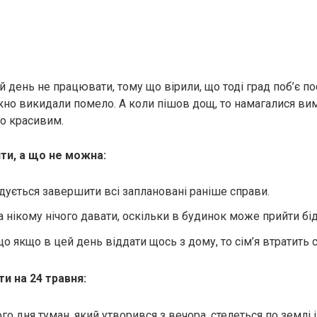
 день не працювати, тому що вірили, що тоді град поб’є по
ікно викидали помело. А коли пішов дощ, то намагалися вим
о красивим.
и, а що не можна:
ується завершити всі заплановані раніше справи.
 нікому нічого давати, оскільки в будинок може прийти бід
о якщо в цей день віддати щось з дому, то сім’я втратить с
и на 24 травня:
о дня туман, який утворився з вечора, стелеться по землі і