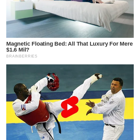
***
З днем Ангела ми поспішаєм вітати,
Хай Ангел несе вам достаток до хати,
Для тіла здоров’я, для серця — кохання,