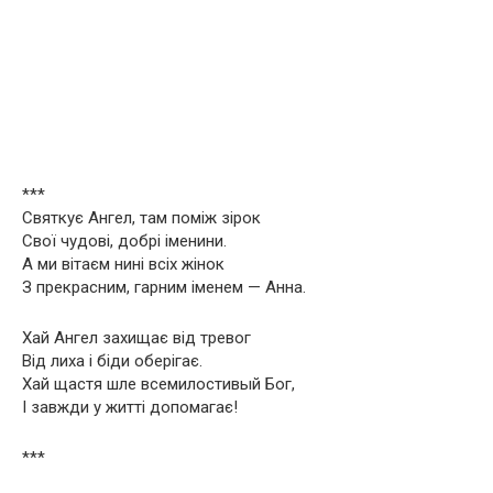
***
Святкує Ангел, там поміж зірок
Свої чудові, добрі іменини.
А ми вітаєм нині всіх жінок
З прекрасним, гарним іменем — Анна.
Хай Ангел захищає від тревог
Від лиха і біди оберігає.
Хай щастя шле всемилостивый Бог,
І завжди у житті допомагає!
***