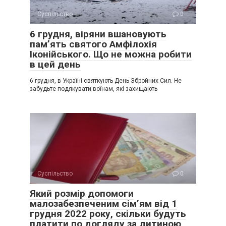
Суспільство
0
6 грудня, віряни вшановують
пам’ять святого Амфілохія
Іконійського. Що не можна робити
в цей день
6 грудня, в Україні святкують День Збройних Сил. Не
забудьте подякувати воїнам, які захищають
Суспільство
0
Який розмір допомоги
малозабезпеченим сім’ям від 1
грудня 2022 року, скільки будуть
платити по догляду за дитиною,