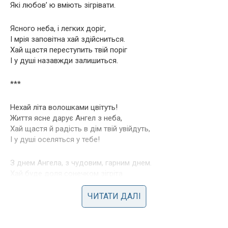
Які любов’ ю вміють зігрівати.
Ясного неба, і легких доріг,
І мрія заповітна хай здійсниться.
Хай щастя переступить твій поріг
І у душі назавжди залишиться.
***
Нехай літа волошками цвітуть!
Життя ясне дарує Ангел з неба,
Хай щастя й радість в дім твій увійдуть,
І у душі оселяться у тебе!
З днем Ангела, з чудовим, гарним днем.
Хай буде доля сонечком зігріта
Хай Ангел захищає від проблем,
А у житті завжди квітує літо.
ЧИТАТИ ДАЛІ