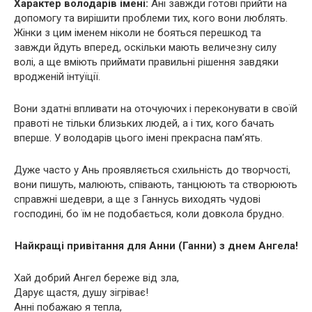
Характер володарів імені:
Ані завжди готові прийти на
допомогу та вирішити проблеми тих, кого вони люблять.
Жінки з цим іменем ніколи не бояться перешкод та
завжди йдуть вперед, оскільки мають величезну силу
волі, а ще вміють приймати правильні рішення завдяки
вродженій інтуїції.
Вони здатні впливати на оточуючих і переконувати в своїй
правоті не тільки близьких людей, а і тих, кого бачать
вперше. У володарів цього імені прекрасна пам’ять.
Дуже часто у Ань проявляється схильність до творчості,
вони пишуть, малюють, співають, танцюють та створюють
справжні шедеври, а ще з Ганнусь виходять чудові
господині, бо їм не подобається, коли довкола брудно.
Найкращі привітання для Анни (Ганни) з днем Ангела!
Хай добрий Ангел береже від зла,
Дарує щастя, душу зігріває!
Анні побажаю я тепла,