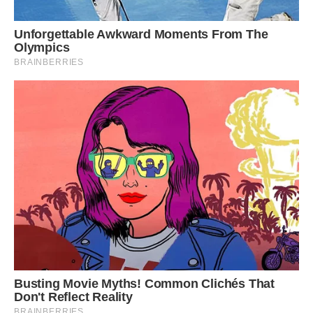
Хай справдяться мрії, думки та бажання,
Шановна, Анно, у день цей прекрасний.
Бажаємо радості, ніжності й щастя!
***
Анна, найкраща на Землі,
Хай Дарує Ангел гарну долю!
Обминають хай тебе жалі.
А душа наповниться любов’ю.
Радості, тепла, щасливих літ,
Захисту Господнього, святого.
Добрим буде хай для тебе світ,
Самого найкращого усього!