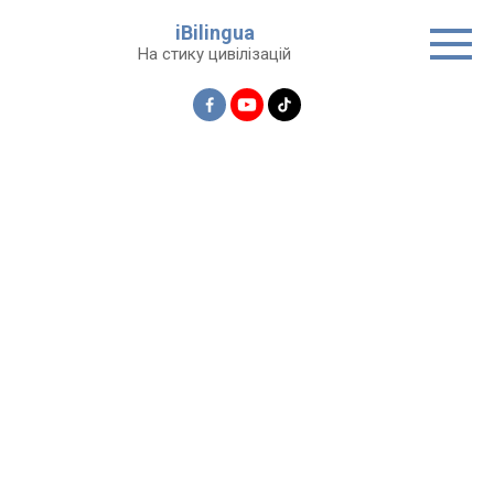
Перейти
iBilingua
до
На стику цивілізацій
вмісту