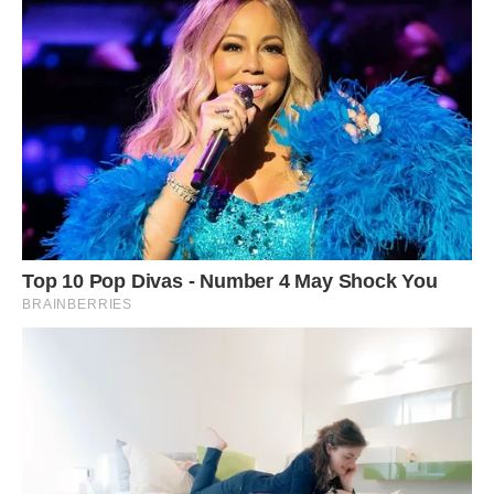
Анну, з днем Ангела щиро вітаю,
Блакитного неба і щастя без краю!
Здоров’я прекрасного, дуже міцного
Везіння, терпіння і ласки від Бога!
Хай Ангел тебе береже й захищає,
І долі щасливої в Бога благає.
Хай радість і усмішки в серці квітують,
А люди хороші добро хай дарують.
***
Бажаю, Анна, хай Ангел із неба,
Завжди буде чуйний і добрий до тебе.
Дарує кохання, тепло, і надію,
Здійсняє твою заповітнішу мрію!
Хай просить у Бога щасливої долі,
Добра для душі а для серця — любові!