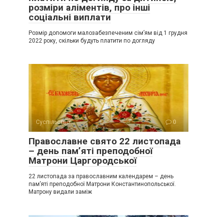
розміри аліментів, про інші
соціальні виплати
Розмір допомоги малозабезпеченим сім’ям від 1 грудня
2022 року, скільки будуть платити по догляду
Суспільство
0
Православне свято 22 листопада
– день пам’яті преподобної
Матрони Царгородської
22 листопада за православним календарем – день
пам’яті преподобної Матрони Константинопольської.
Матрону видали заміж