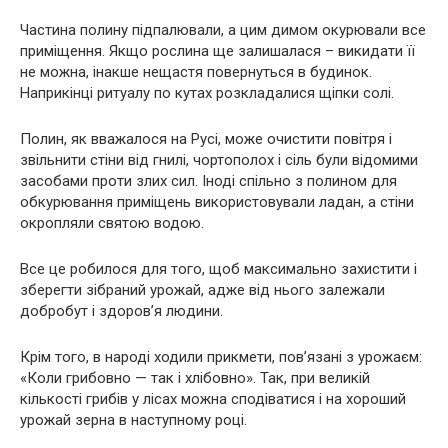
Частина полину підпалювали, а цим димом окурювали все
приміщення. Якщо рослина ще залишалася – викидати її
не можна, інакше нещастя повернуться в будинок.
Наприкінці ритуалу по кутах розкладалися щіпки солі.
Полин, як вважалося на Русі, може очистити повітря і
звільнити стіни від гнилі, чортополох і сіль були відомими
засобами проти злих сил. Іноді спільно з полином для
обкурювання приміщень використовували ладан, а стіни
окропляли святою водою.
Все це робилося для того, щоб максимально захистити і
зберегти зібраний урожай, адже від нього залежали
добробут і здоров’я людини.
Крім того, в народі ходили прикмети, пов’язані з урожаєм:
«Коли грибовно — так і хлібовно». Так, при великій
кількості грибів у лісах можна сподіватися і на хороший
урожай зерна в наступному році.