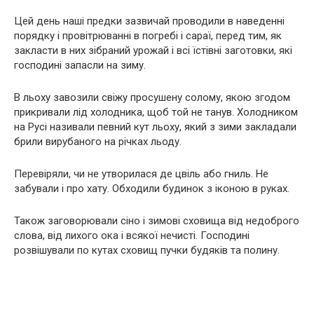
Цей день наші предки зазвичай проводили в наведенні
порядку і провітрюванні в погребі і сараї, перед тим, як
закласти в них зібраний урожай і всі їстівні заготовки, які
господині запасли на зиму.
В льоху завозили свіжу просушену солому, якою згодом
прикривали лід холодника, щоб той не танув. Холодником
на Русі називали певний кут льоху, який з зими закладали
брили вирубаного на річках льоду.
Перевіряли, чи не утворилася де цвіль або гниль. Не
забували і про хату. Обходили будинок з іконою в руках.
Також заговорювали сіно і зимові сховища від недоброго
слова, від лихого ока і всякої нечисті. Господині
розвішували по кутах сховищ пучки будяків та полину.