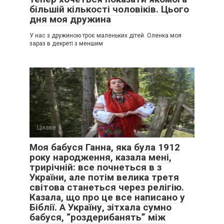
більшій кількості чоловіків. Цього
дня моя дружина
У нас з дружиною троє маленьких дітей. Оленка моя
зараз в декреті з меншим
Цікаве
0
Моя бабуся Ганна, яка була 1912
року народження, казала мені,
трирічній: все почнеться в з
України, але потім велика третя
світова станеться через релігію.
Казала, що про це все написано у
Біблії. А Україну, зітхала сумно
бабуся, “роздерибанять” між