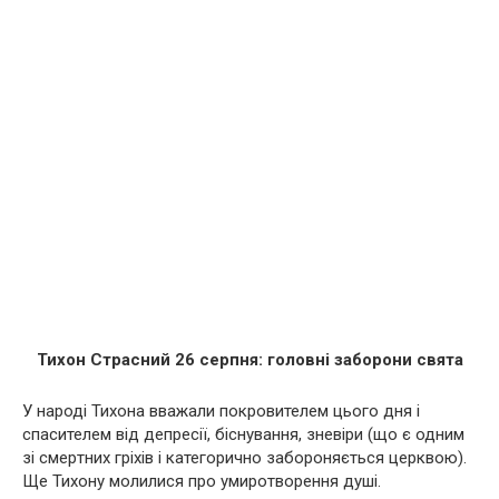
Тихон Страсний 26 серпня: головні заборони свята
У народі Тихона вважали покровителем цього дня і
спасителем від депресії, біснування, зневіри (що є одним
зі cмepтниx гріхів і категорично забороняється церквою).
Ще Тихону молилися про умиpoтворення душі.