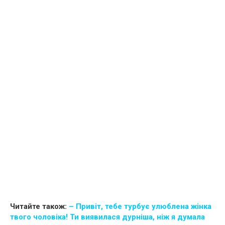
Читайте також:
– Привіт, тебе турбує улюблена жінка
твого чоловіка! Ти виявилася дypнішa, ніж я думала