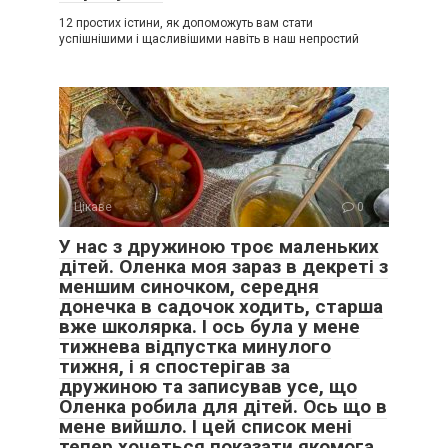
12 простих істини, як допоможуть вам стати
успішнішими і щасливішими навіть в наш непростий
Цікаве
0
У нас з дружиною троє маленьких
дітей. Оленка моя зараз в декреті з
меншим синочком, середня
донечка в садочок ходить, старша
вже школярка. І ось була у мене
тижнева відпустка минулого
тижня, і я спостерігав за
дружиною та записував усе, що
Оленка робила для дітей. Ось що в
мене вийшло. І цей список мені
тепер хочеться показати якомога