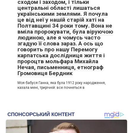
сходом і заходом, і тільки
центральні області лишаться
українськими землями. Я почула
це від неї у нашій старій хаті на
Полтавщині 34 роки тому. Вона не
вміла пророкувати, була віруючою
людиною, але я чомусь часто
згадую її слова зараз. А ось що
говорить про нашу Перемогу
карпатська дослідниця життя і
пророцтв мольфара Михайла
Нечая, письменниця, етнограф
Громовиця Бердник
Моя бабуся Ганна, яка була 1912 року народження,
казала мені, трирічній: все почнеться в