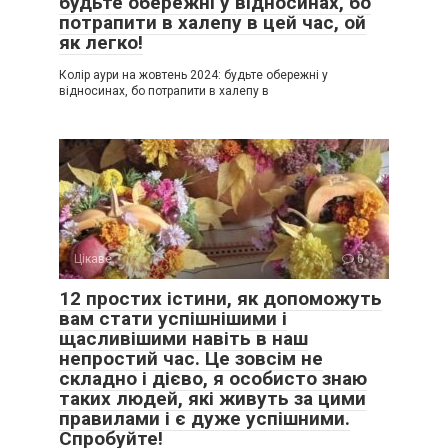
будьте обережні у відносинах, бо
потрапити в халепу в цей час, ой
як легко!
Колір аури на жовтень 2024: будьте обережні у
відносинах, бо потрапити в халепу в
Цікаве
0
12 простих істини, як допоможуть
вам стати успішнішими і
щасливішими навіть в наш
непростий час. Це зовсім не
складно і дієво, я особисто знаю
таких людей, які живуть за цими
правилами і є дуже успішними.
Спробуйте!