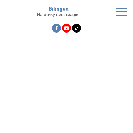
Перейти
iBilingua
до
На стику цивілізацій
вмісту