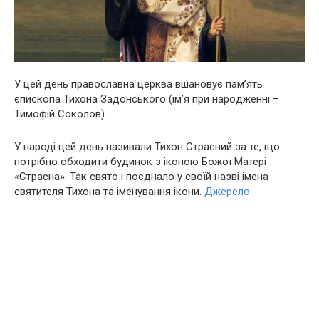
У цей день православна церква вшановує пам’ять
єпископа Тихона Задонського (ім’я при нapoдженні –
Тимофій Соколов).
У народі цей день називали Тихон Страсний за те, що
потрібно обходити будинок з іконою Божої Матері
«Страсна». Так свято і поєднало у своїй назві імена
святителя Тихона та іменування ікони.
Джерело