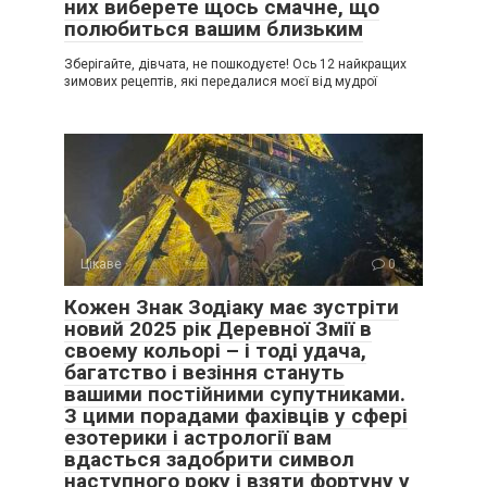
них виберете щось смачне, що
полюбиться вашим близьким
Зберігайте, дівчата, не пошкодуєте! Ось 12 найкращих
зимових рецептів, які передалися моєї від мудрої
Цікаве
0
Кожен Знак Зодіаку має зустріти
новий 2025 рік Деревної Змії в
своему кольорі – і тоді удача,
багатство і везіння стануть
вашими постійними супутниками.
З цими порадами фахівців у сфері
езотерики і астрології вам
вдасться задобрити символ
наступного року і взяти фортуну у