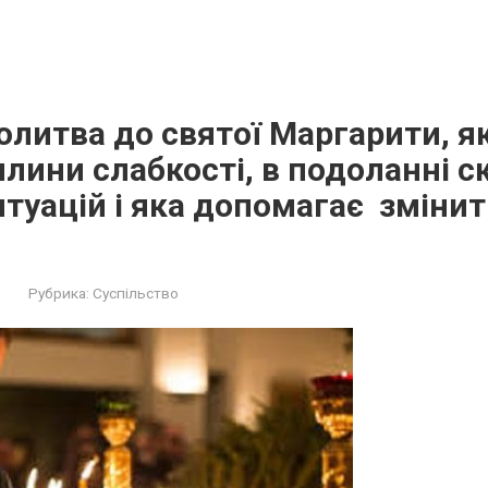
олитва до святої Маргарити, я
илини слабкості, в подоланні 
туацій і яка допомагає зміни
Рубрика:
Суспільство