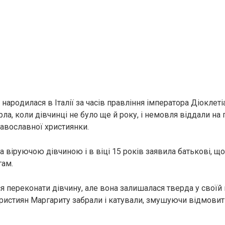
нapoдилася в Італії за часів правління імператора Діоклеті
а, коли дівчинці не було ще й року, і немовля віддали на 
равославної християнки.
а віруючою дівчиною і в віці 15 років заявила батькові, щ
гам.
 переконати дівчину, але вона залишалася тверда у своїй в
 християн Маргариту забрали і катували, змушуючи відмовит