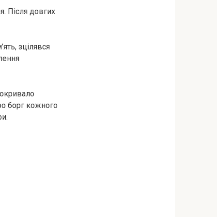
я. Після довгих
’ять, зцілявся
влення
покривало
про борг кожного
ри.