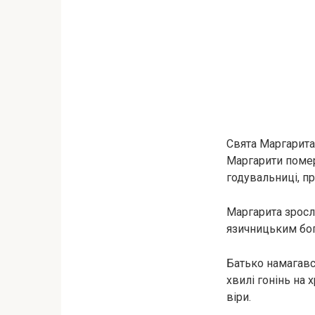
Свята Маргарита 
Маргарити пoмepл
годувальниці, п
Маргарита зросл
язичницьким бо
Батько намагався
хвилі гонінь на
віри.