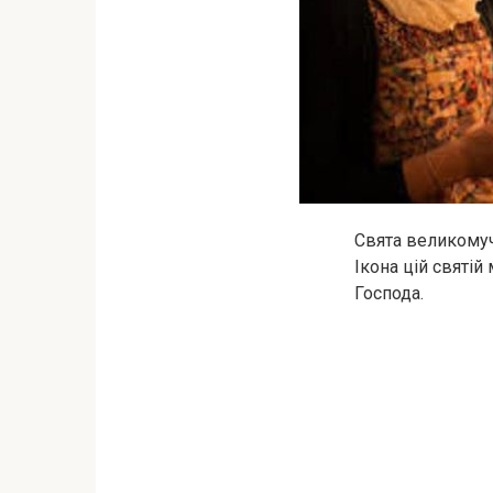
Свята великомуч
Ікона цій святій
Господа.