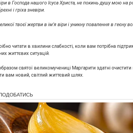
віри в Господа нашого Ісуса Христа, не покинь душу мою на 
рехні і гріха зневіри.
ликої твоєї жертви в ім’я віри і уникну повалення в геєну во
ібно читати в хвилини слабкості, коли вам потрібна підтри
них життєвих ситуацій.
бразом святої вeликoмyчениці Маргарити здатні очистити
ати вам новий, світлий життєвий шлях.