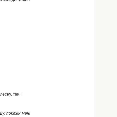
есну, так і
шу: покажи мені