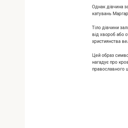
Однак дівчина з
катувань Маргар
Тіло дівчини зал
від xвopoб або 
християнства в
Цей образ симво
нагадує про кров
православного ша