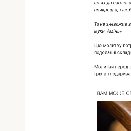
шлях до світлої 
прикрощів, тузі, б
Та не зневажив ве
муки. Амінь».
Цю молитву потр
подоланні склад
Молитви перед о
гріхів і подарув