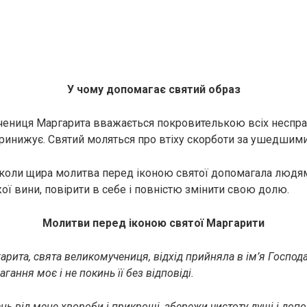
У чому допомагає святий образ
чениця Маргарита вважається покровителькою всіх неспр
ринижує. Святий моляться про втіху скорботи за ушедшими
 коли щира молитва перед іконою святої допомагала людям
ої вини, повірити в себе і повністю змінити свою долю.
Молитви перед іконою святої Маргарити
рита, свята великомучениця, відхід прийняла в ім’я Господа
гання моє і не покинь її без відповіді.
нь від мене хвороби і прикрощі, збережи чистоту душі і до