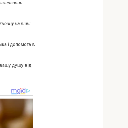
розтерзання
гненну на вічні
мка і допомога в
 вашу душу від