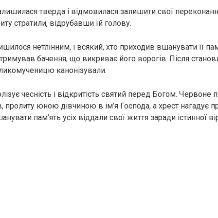
алишилася тверда і відмовилася залишити свої переконанн
иту стратили, відрубавши їй голову.
ишилося нетлінним, і всякий, хто приходив вшанувати її пам
отримував бачення, що викриває його ворогів. Після стано
eликoмyченицю канонізували.
лізує чесність і відкритість святий перед Богом. Червоне 
, пролиту юною дівчиною в ім’я Господа, а хрест нагадує 
нувати пам’ять усіх віддали свої життя заради істинної ві