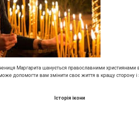
ениця Маргарита шанується православними християнами вс
 може допомогти вам змінити своє життя в кращу сторону і 
Історія ікони