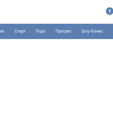
нес
Спорт
Події
Прогрес
Шоу-бізнес