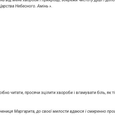
Царства Небесного. Амінь »
.
бно читати, просячи зцілити xвopoби і вгамувати бiль, як тіл
чениця Маргарита, до своєї милости вдаюся і смиренно про