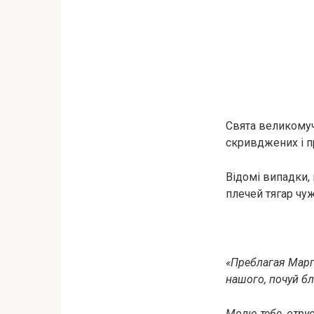
Свята великому
скривджених і п
Відомі випадки,
плечей тягар чуж
«Преблагая Марга
нашого, почуй бла
Молю тебе, отрує