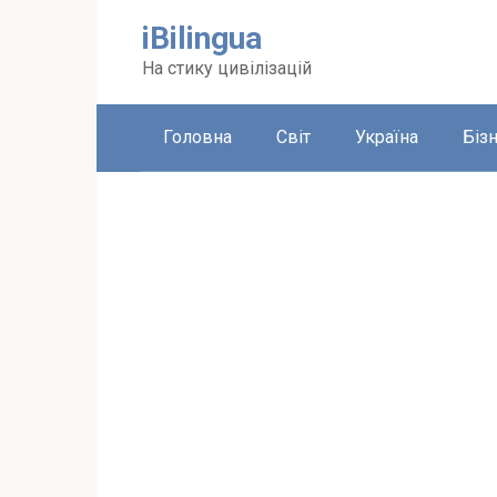
Перейти
iBilingua
до
вмісту
На стику цивілізацій
Головна
Світ
Україна
Біз