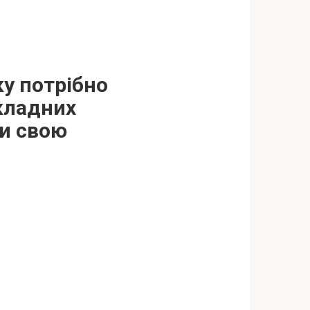
ку потрібно
складних
ти свою