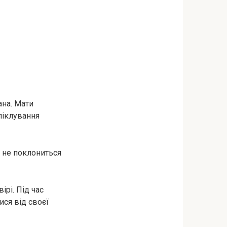
ана. Мати
піклування
о не поклониться
ірі. Під час
ися від своєї