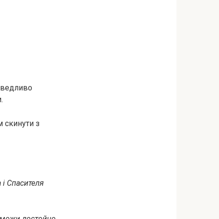
аведливо
.
 скинути з
 і Спасителя
поможи достойно