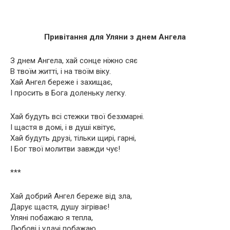
Привітання для Уляни з днем Ангела
З днем Ангела, хай сонце ніжно сяє
В твоїм житті, і на твоїм віку.
Хай Ангел береже і захищає,
І просить в Бога доленьку легку.
Хай будуть всі стежки твої безхмарні.
І щастя в домі, і в душі квітує,
Хай будуть друзі, тільки щирі, гарні,
І Бог твої молитви завжди чує!
***
Хай добрий Ангел береже від зла,
Дарує щастя, душу зігріває!
Уляні побажаю я тепла,
Любові і удачі побажаю.