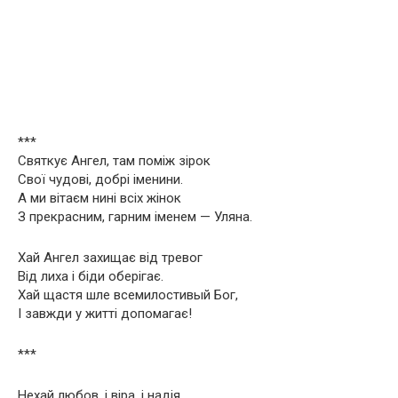
***
Святкує Ангел, там поміж зірок
Свої чудові, добрі іменини.
А ми вітаєм нині всіх жінок
З прекрасним, гарним іменем — Уляна.
Хай Ангел захищає від тревог
Від лиха і біди оберігає.
Хай щастя шле всемилостивый Бог,
І завжди у житті допомагає!
***
Нехай любов, і віра, і надія