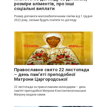
розміри аліментів, про інші
соціальні виплати
Розмір допомоги малозабезпеченим сім’ям від 1 грудня
2022 року, скільки будуть платити по догляду
Суспільство
0
Православне свято 22 листопада
– день пам’яті преподобної
Матрони Царгородської
22 листопада за православним календарем – день
пам’яті преподобної Матрони Константинопольської.
Матрону видали заміж