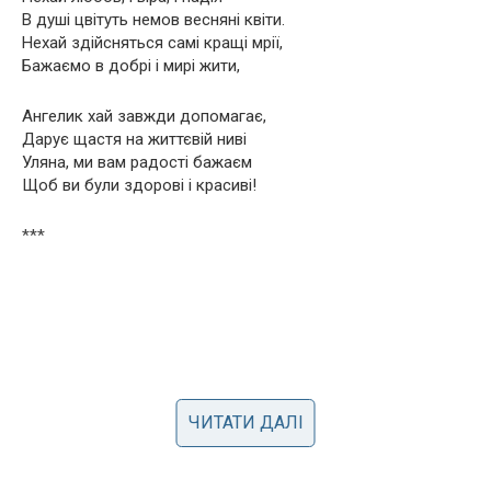
В душі цвітуть немов весняні квіти.
Нехай здійсняться самі кращі мрії,
Бажаємо в добрі і мирі жити,
Ангелик хай завжди допомагає,
Дарує щастя на життєвій ниві
Уляна, ми вам радості бажаєм
Щоб ви були здорові і красиві!
***
ЧИТАТИ ДАЛІ