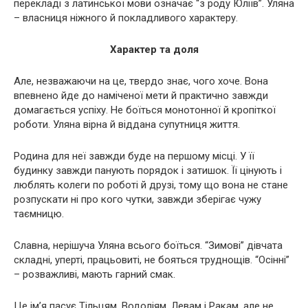
перекладі з латинської мови означає “з роду Юліїв”. Уляна
– власниця ніжного й покладливого характеру.
Характер та доля
Але, незважаючи на це, твердо знає, чого хоче. Вона
впевнено йде до наміченої мети й практично завжди
домагається успіху. Не боїться монотонної й кропіткої
роботи. Уляна вірна й віддана супутниця життя.
Родина для неї завжди буде на першому місці. У її
будинку завжди панують порядок і затишок. Її цінують і
люблять колеги по роботі й друзі, тому що вона не стане
розпускати ні про кого чутки, завжди зберігає чужу
таємницю.
Славна, нерішуча Уляна всього боїться. “Зимові” дівчата
складні, уперті, працьовиті, не бояться труднощів. “Осінні”
– розважливі, мають гарний смак.
Це ім’я пасує Тільцям, Водоліям, Левам і Ракам, але не