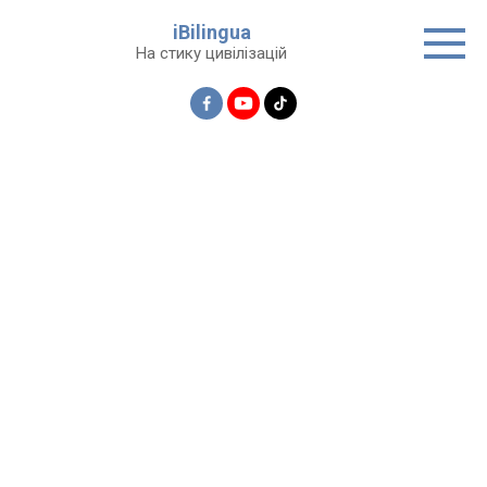
Перейти
iBilingua
до
На стику цивілізацій
вмісту