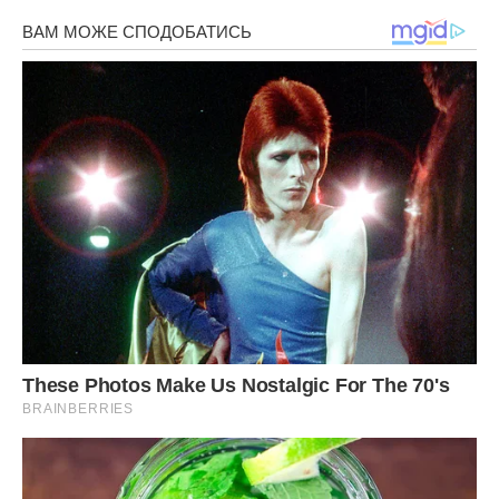
Хай Ангел вбереже і захистить.
Крильми прикриє мов мале дитя.
Щасливу саму, неповторну мить
Розтягне довжиною у життя.
Уляна, в цей чудовий, гарний день
Так хочеться багато побажати:
Добра, здоров’я, дорогих людей
Які любов’ ю вміють зігрівати.