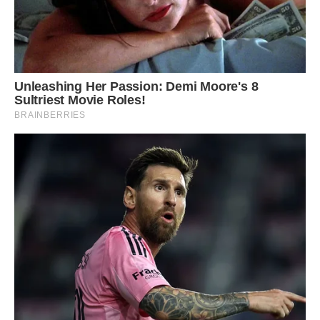
***
Уляну, з днем Ангела щиро вітаю,