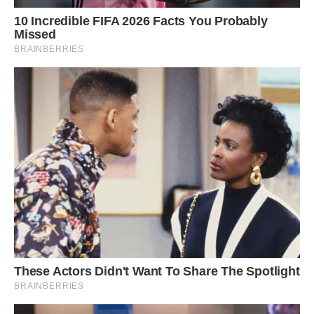
Блакитного неба і щастя без краю!
Здоров’я прекрасного, дуже міцного
Везіння, терпіння і ласки від Бога!
Хай Ангел тебе береже й захищає,
І долі щасливої в Бога благає.
Хай радість і усмішки в серці квітують,
А люди хороші добро хай дарують.
***
Бажаю, Уляна, хай Ангел із неба,
Завжди буде чуйний і добрий до тебе.
Дарує кохання, тепло, і надію,
Здійсняє твою заповітнішу мрію!
Хай просить у Бога щасливої долі,
Добра для душі а для серця — любові!
***