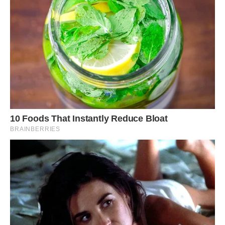
Ясного неба, і легких доріг,
І мрія заповітна хай здійсниться.
Хай щастя переступить твій поріг
І у душі назавжди залишиться.
***
Нехай літа волошками цвітуть!
Життя ясне дарує Ангел з неба,
Хай щастя й радість в дім твій увійдуть,
І у душі оселяться у тебе!
З днем Ангела, з чудовим, гарним днем.
Хай буде доля сонечком зігріта
Хай Ангел захищає від проблем,
А у житті завжди квітує літо.