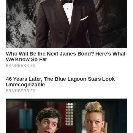
Хай справдяться мрії, думки та бажання,
Шановна, Уляна, у день цей прекрасний.
Бажаємо радості, ніжності й щастя!
***
Уляна, найкраща на Землі,
Хай Дарує Ангел гарну долю!
Обминають хай тебе жалі.
А душа наповниться любов’ю.
Радості, тепла, щасливих літ,
Захисту Господнього, святого.
Добрим буде хай для тебе світ,
Самого найкращого усього!