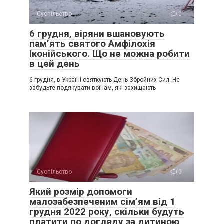
Суспільство
0
6 грудня, віряни вшановують
пам’ять святого Амфілохія
Іконійського. Що не можна робити
в цей день
6 грудня, в Україні святкують День Збройних Сил. Не
забудьте подякувати воїнам, які захищають
Суспільство
0
Який розмір допомоги
малозабезпеченим сім’ям від 1
грудня 2022 року, скільки будуть
платити по догляду за дитиною,