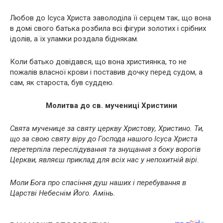
Любов до Ісуса Христа заволоділа її серцем так, що вона
в домі свого батька розбила всі фігури золотих і срібних
ідолів, а їх уламки роздала біднякам.
Коли батько довідався, що вона християнка, то не
пожалів власної крови і поставив дочку перед судом, а
сам, як староста, був суддею.
Молитва до св. мучениці Христини
Свята мученице за святу церкву Христову, Христино. Ти,
що за свою святу віру до Господа нашого Ісуса Христа
перетерпіла переслідування та знущання з боку ворогів
Церкви, являєш приклад для всіх нас у непохитній вірі.
Моли Бога про спасіння душ наших і перебування в
Царстві Небеснім Його. Амінь.