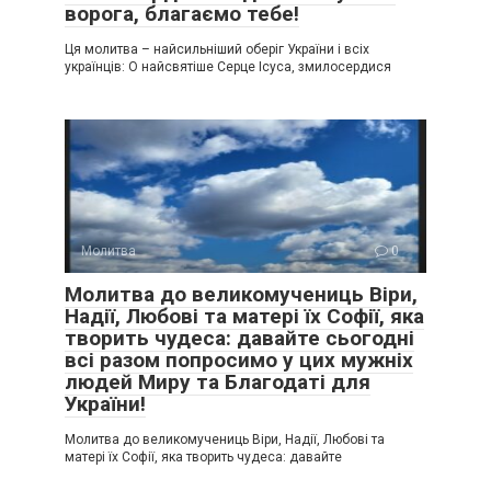
ворога, благаємо тебе!
Ця молитва – найсильніший оберіг України і всіх
українців: О найсвятіше Серце Ісуса, змилосердися
Молитва
0
Молитва до великомучениць Віри,
Надії, Любові та матері їх Софії, яка
творить чудеса: давайте сьогодні
всі разом попросимо у цих мужніх
людей Миру та Благодаті для
України!
Молитва до великомучениць Віри, Надії, Любові та
матері їх Софії, яка творить чудеса: давайте