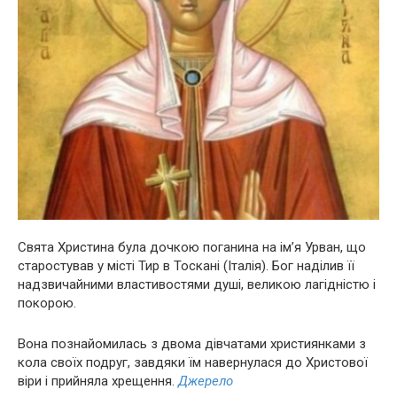
Свята Христина була дочкою поганина на ім’я Урван, що
старостував у місті Тир в Тоскані (Італія). Бог наділив її
надзвичайними властивостями душі, великою лагідністю і
покорою.
Вона познайомилась з двома дівчатами християнками з
кола своїх подруг, завдяки їм навернулася до Христової
віри і прийняла хрещення.
Джерело