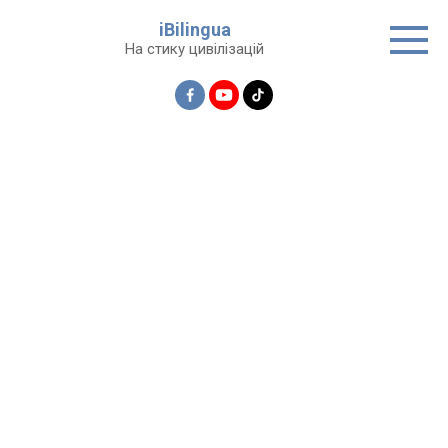
Перейти
iBilingua
до
На стику цивілізацій
вмісту