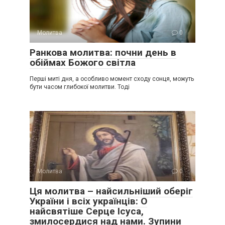
Молитва
0
Ранкова молитва: почни день в
обіймах Божого світла
Перші миті дня, а особливо момент сходу сонця, можуть
бути часом глибокої молитви. Тоді
Молитва
0
Ця молитва – найсильніший оберіг
України і всіх українців: О
найсвятіше Серце Ісуса,
змилосердися над нами. Зупини