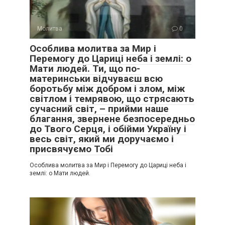
Молитва
0
Особлива молитва за Мир і
Перемогу до Цариці неба і землі: о
Мати людей. Ти, що по-
материнськи відчуваєш всю
боротьбу між добром і злом, між
світлом і темрявою, що стрясають
сучасний світ, – прийми наше
благання, звернене безпосередньо
до Твого Серця, і обійми Україну і
весь світ, який ми доручаємо і
присвячуємо Тобі
Особлива молитва за Мир і Перемогу до Цариці неба і
землі: о Мати людей.