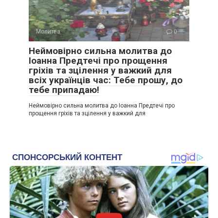
Молитва
0
Неймовірно сильна молитва до
Іоанна Предтечі про прощення
гріхів та зцілення у важкий для
всіх українців час: Тебе прошу, до
тебе припадаю!
Неймовірно сильна молитва до Іоанна Предтечі про
прощення гріхів та зцілення у важкий для