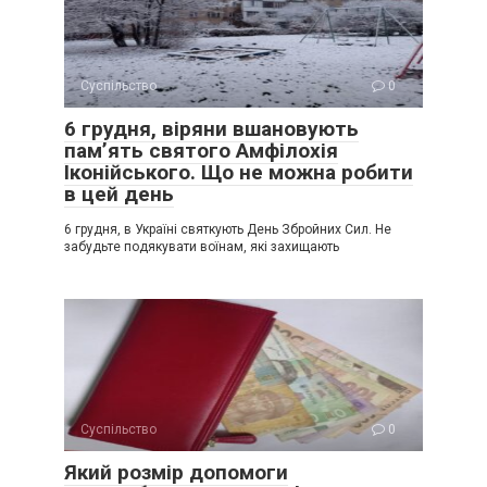
Суспільство
0
6 грудня, віряни вшановують
пам’ять святого Амфілохія
Іконійського. Що не можна робити
в цей день
6 грудня, в Україні святкують День Збройних Сил. Не
забудьте подякувати воїнам, які захищають
Суспільство
0
Який розмір допомоги