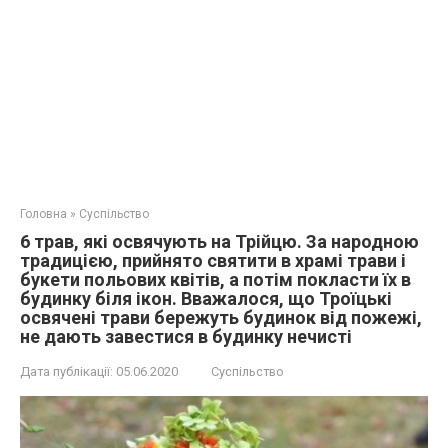
Головна
»
Суспільство
6 трав, які освячують на Трійцю. За народною
традицією, прийнято святити в храмі трави і
букети польових квітів, а потім покласти їх в
будинку біля ікон. Вважалося, що Троїцькі
освячені трави бережуть будинок від пожежі,
не дають завестися в будинку нечисті
Дата публікації:
05.06.2020
Суспільство