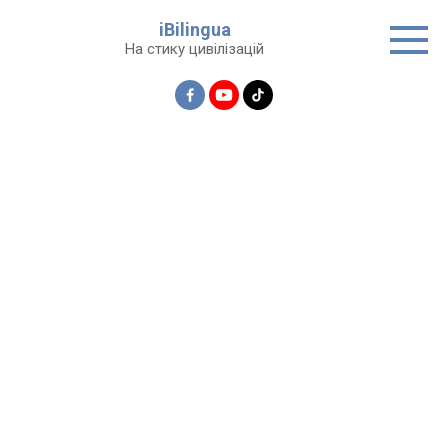
Перейти
iBilingua
до
На стику цивілізацій
вмісту