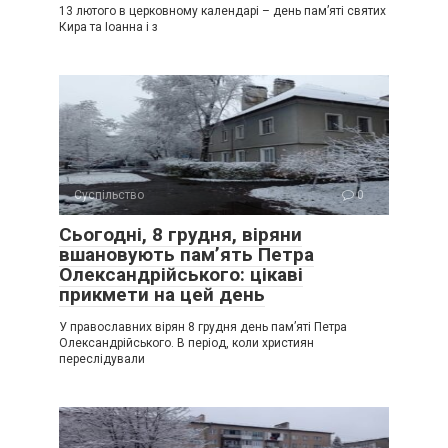
13 лютого в церковному календарі – день пам’яті святих
Кира та Іоанна і з
Суспільство
0
Сьогодні, 8 грудня, віряни
вшановують пам’ять Петра
Олександрійського: цікаві
прикмети на цей день
У православних вірян 8 грудня день пам’яті Петра
Олександрійського. В період, коли християн
переслідували