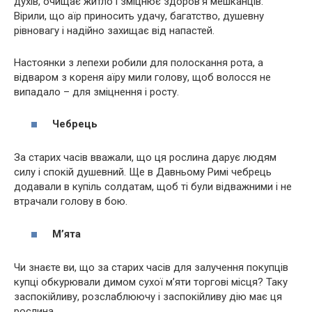
духів, очищає житло і зміцнює здоров’я мешканців.
Вірили, що аїр приносить удачу, багатство, душевну
рівновагу і надійно захищає від напастей.
Настоянки з лепехи робили для полоскання рота, а
відваром з кореня аїру мили голову, щоб волосся не
випадало – для зміцнення і росту.
Чебрець
За старих часів вважали, що ця рослина дарує людям
силу і спокій душевний. Ще в Давньому Римі чебрець
додавали в купіль солдатам, щоб ті були відважними і не
втрачали голову в бою.
М’ята
Чи знаєте ви, що за старих часів для залучення покупців
купці обкурювали димом сухої м’яти торгові місця? Таку
заспокійливу, розслаблюючу і заспокійливу дію має ця
рослина.