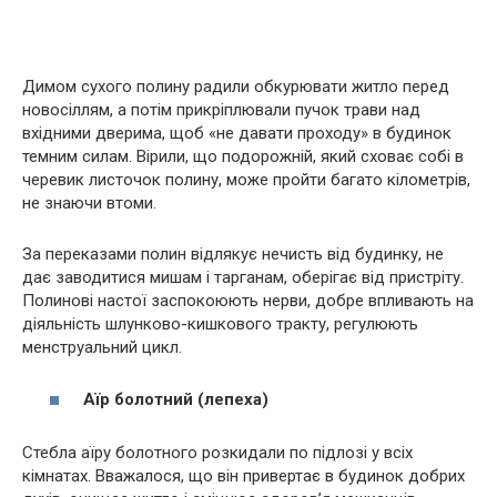
Димом сухого полину радили обкурювати житло перед
новосіллям, а потім прикріплювали пучок трави над
вхідними дверима, щоб «не давати проходу» в будинок
темним силам. Вірили, що подорожній, який сховає собі в
черевик листочок полину, може пройти багато кілометрів,
не знаючи втоми.
За переказами полин відлякує нечисть від будинку, не
дає заводитися мишам і тарганам, оберігає від пристріту.
Полинові настої заспокоюють нерви, добре впливають на
діяльність шлунково-кишкового тракту, регулюють
менструальний цикл.
Аїр болотний (лепеха)
Стебла аїру болотного розкидали по підлозі у всіх
кімнатах. Вважалося, що він привертає в будинок добрих