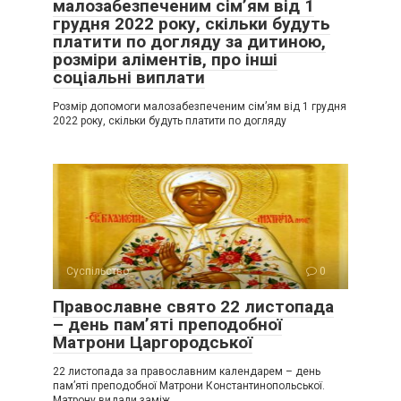
малозабезпеченим сім’ям від 1
грудня 2022 року, скільки будуть
платити по догляду за дитиною,
розміри аліментів, про інші
соціальні виплати
Розмір допомоги малозабезпеченим сім’ям від 1 грудня
2022 року, скільки будуть платити по догляду
Суспільство
0
Православне свято 22 листопада
– день пам’яті преподобної
Матрони Царгородської
22 листопада за православним календарем – день
пам’яті преподобної Матрони Константинопольської.
Матрону видали заміж