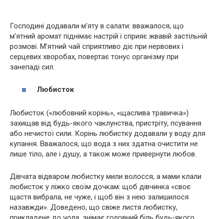
Господині додавали м’яту в салати: вважалося, що
м’ятний аромат піднімає настрій і сприяє жвавій застільній
розмові. М’ятний чай сприятливо діє при нервових і
серцевих хворобах, повертає тонус організму при
занепаді сил.
Любисток
Любисток («любовний корінь», «щаслива травичка»)
захищав від будь-якого чаклунства, пристріту, псування
або нечистої сили. Корінь любистку додавали у воду для
купання. Вважалося, що вода з них здатна очистити не
лише тіло, але і душу, а також може привернути любов.
Дівчата відваром любистку мили волосся, а мами клали
любисток у ліжко своїм дочкам: щоб дівчинка «своє
щастя вибрала, не чуже, і щоб він з нею залишилося
назавжди». Доведено, що свіже листя любистку,
прикладене до чола, знімає головний біль будь-якого