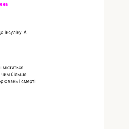
мена
о iнcyліну. А
і міститься
: чим більше
pювань і cмepті