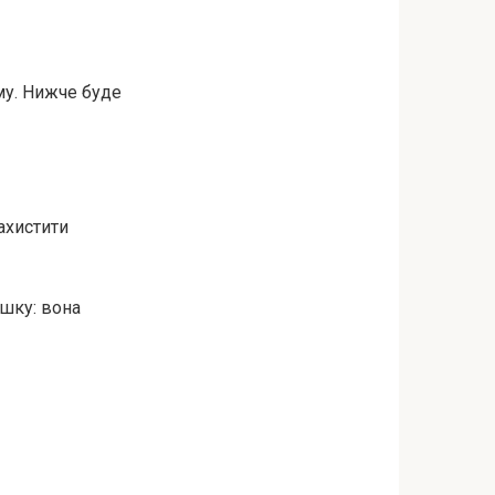
му. Нижче буде
ахистити
шку: вона