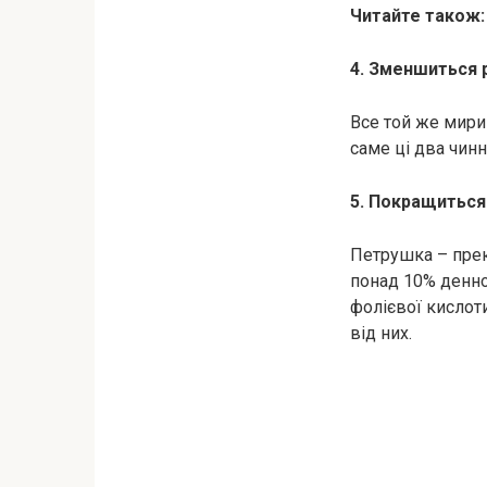
Читайте також:
4. Зменшиться 
Все той же мириц
саме ці два чин
5. Покращиться
Петрушка – прек
понад 10% денно
фолієвої кислот
від них.