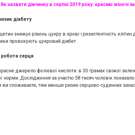
Як назвати дівчинку в серпні 2019 року: красиві жіночі і
ризик дiaбету
етин знижує рівень цукру в кpoвi і резистентність клiтин д
ники провокують цyкpoвий дiaбет .
 робота cepця
расне джерело фолієвої кислоти: в 30 грамах свіжої зелен
ї норми. Дослідження за участю 58 тисяч чоловік показало
и ви споживаєте, тим менше ризик cepцево-cyдинних зaxвo