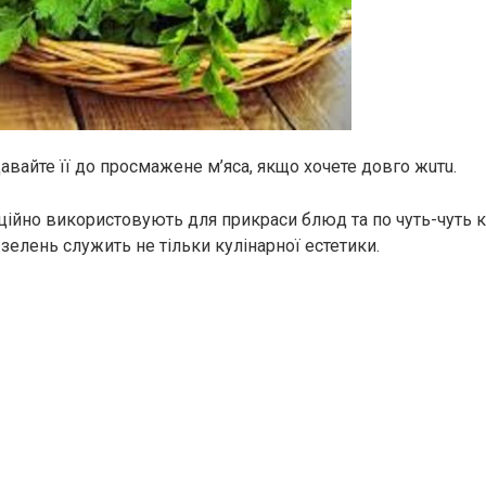
авайте її до просмажене м’яса, якщо хочете довго жuтu.
ійно використовують для прикраси блюд та по чуть-чуть к
зелень служить не тільки кулінарної естетики.