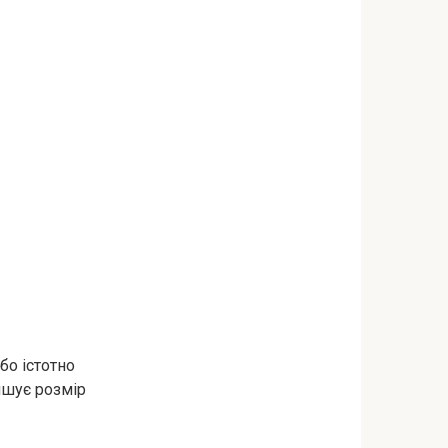
бо істотно
ншує розмір