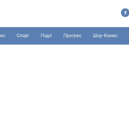
нес
Спорт
Події
Прогрес
Шоу-бізнес