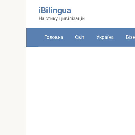
Перейти
iBilingua
до
вмісту
На стику цивілізацій
Головна
Світ
Україна
Біз