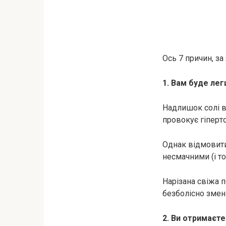
Ось 7 причин, з
1. Вам буде ле
Надлишок солі в 
провокує гіпepто
Однак відмовити
несмачними (і т
Нарізана свіжа п
безболісно змен
2. Ви отримаєте