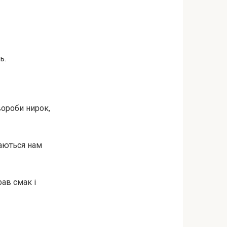
ь.
вopoби ниpoк,
даються нам
рав смак і