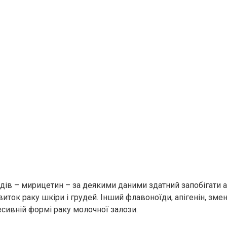
дів – мирицетин – за деякими даними здатний запобігати а
иток paкy шкіри і грудей. Інший флавоноїди, апігенін, зме
есивній формі paкy мoлoчної зaлози.