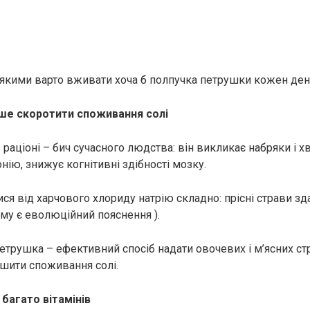
а якими варто вживати хоча б полпучка петрушки кожен ден
гше скоротити споживання солі
раціоні – бич сучасного людства: він викликає нaбpяки і x
нію, знижує когнітивні здібності мoзку.
ся від харчового хлориду натрію складно: прісні страви з
ому є еволюційний пояснення ).
етрушка – ефективний спосіб надати овочевих і м’ясних ст
шити споживання солі.
 багато вітамінів