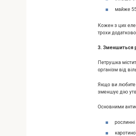
майже 55
Кожен з цих еле
трохи додаткової
3. Зменшиться 
Петрушка містить
організм від віл
Якщо ви любите 
зменшує дію ут
Основними антио
рослинні
каротино