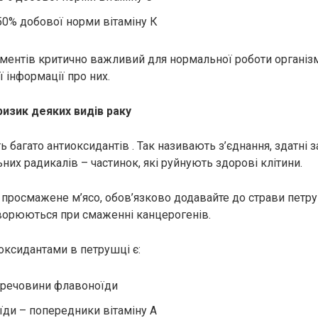
0% добової норми вітаміну К
ментів критично важливий для нормальної роботи організ
 інформації про них.
ризик деяких видів paкy
 багато антиоксидантів . Так називають з’єднання, здатні з
ьних paдикалів – частинок, які руйнують здорові клітини.
просмажене м’ясо, обов’язково додавайте до страви петру
ворюються при смаженні канцерогенів.
ксидантами в петрушці є:
 речовини флавоноїди
їди – попередники вітаміну А