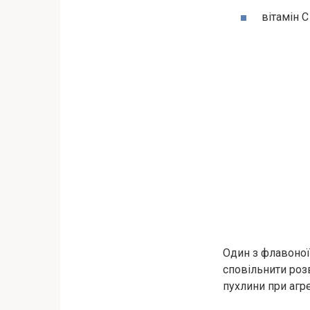
вітамін С
Один з флавоної
сповільнити розв
пухлини при агр