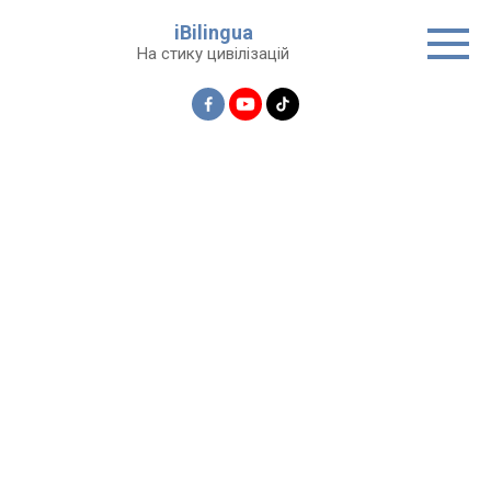
Перейти
iBilingua
до
На стику цивілізацій
вмісту