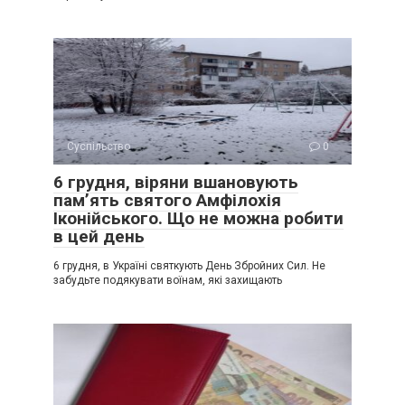
Суспільство
0
6 грудня, віряни вшановують
пам’ять святого Амфілохія
Іконійського. Що не можна робити
в цей день
6 грудня, в Україні святкують День Збройних Сил. Не
забудьте подякувати воїнам, які захищають