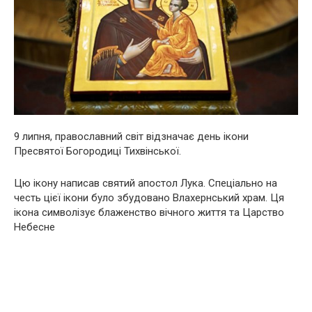
9 липня, православний світ відзначає день ікони
Пресвятої Богородиці Тихвінської.
Цю ікону написав святий апостол Лука. Спеціально на
честь цієї ікони було збудовано Влахернський храм. Ця
ікона символізує блаженство вічного життя та Царство
Небесне