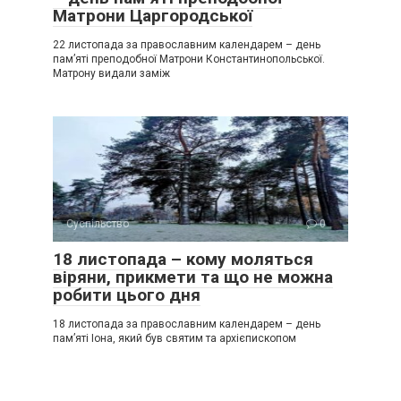
Матрони Царгородської
22 листопада за православним календарем – день
пам’яті преподобної Матрони Константинопольської.
Матрону видали заміж
Суспільство
0
18 листопада – кому моляться
віряни, прикмети та що не можна
робити цього дня
18 листопада за православним календарем – день
пам’яті Іона, який був святим та архієпископом