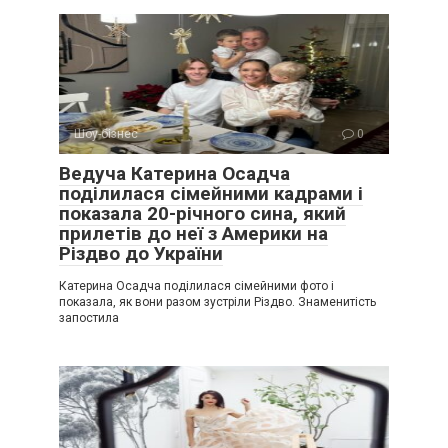
Шоу-бізнес
0
Ведуча Катерина Осадча
поділилася сімейними кадрами і
показала 20-річного сина, який
прилетів до неї з Америки на
Різдво до України
Катерина Осадча поділилася сімейними фото і
показала, як вони разом зустріли Різдво. Знаменитість
запостила