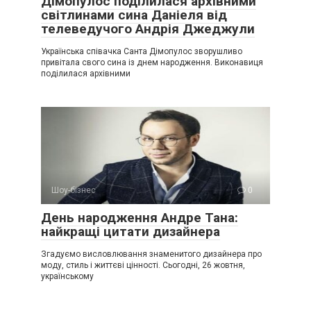
Дімопулос поділилася архівними
світлинами сина Даніеля від
телеведучого Андрія Джеджули
Українська співачка Санта Дімопулос зворушливо
привітала свого сина із днем народження. Виконавиця
поділилася архівними
Шоу-бізнес
0
День народження Андре Тана:
найкращі цитати дизайнера
Згадуємо висловлювання знаменитого дизайнера про
моду, стиль і життєві цінності. Сьогодні, 26 жовтня,
українському