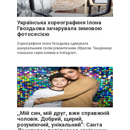
Шоу-бізнес
0
Українська хореографиня Ілона
Гвоздьова зачарувала зимовою
фотосесією
Хореографиня Ілона Гвоздьова здивувала
шанувальників своїм романтичним образом. Танцівниця
показала серію знімків в Instagram,
Шоу-бізнес
0
,,Мій син, мій друг, вже справжній
чоловік. Добрий, щирий,
розуміючий, унікальний”: Санта