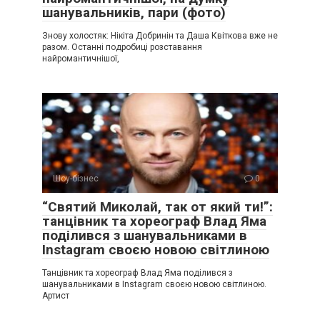
шанувальників, пари (фото)
Знову холостяк: Нікіта Добринін та Даша Квіткова вже не
разом. Останні подробиці розставання
найромантичнішої,
Шоу-бізнес
0
“Святий Миколай, так от який ти!”:
танцівник та хореограф Влад Яма
поділився з шанувальниками в
Instagram своєю новою світлиною
Танцівник та хореограф Влад Яма поділився з
шанувальниками в Instagram своєю новою світлиною.
Артист