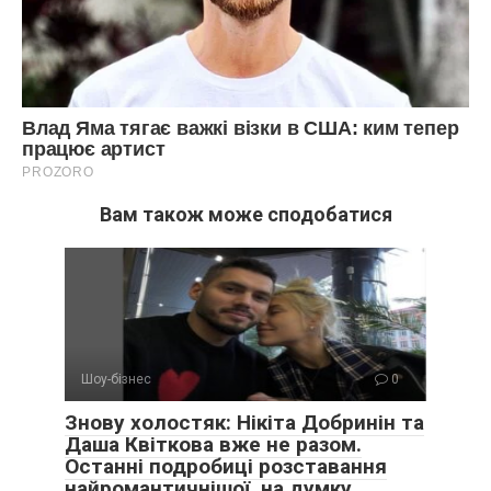
Вам також може сподобатися
Шоу-бізнес
0
Знову холостяк: Нікіта Добринін та
Даша Квіткова вже не разом.
Останні подробиці розставання
найромантичнішої, на думку