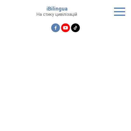
Перейти
iBilingua
до
На стику цивілізацій
вмісту