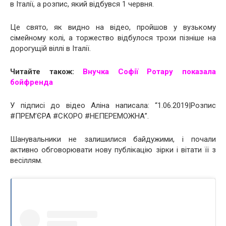
в Італії, а розпис, який відбувся 1 червня.
Це свято, як видно на відео, пройшов у вузькому
сімейному колі, а торжество відбулося трохи пізніше на
дорогущій віллі в Італії.
Читайте також:
Внучка Софії Ротару показала
бойфренда
У підписі до відео Аліна написала: “1.06.2019|Розпис
#ПРЕМ’ЄРА #СКОРО #НЕПЕРЕМОЖНА”.
Шанувальники не залишилися байдужими, і почали
активно обговорювати нову публікацію зірки і вітати її з
весіллям.