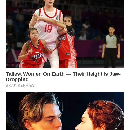
головою.
– А чому ви мене покинули? – не вгавала мала.
– Ти згубилась, і ми тебе довго шукали, – посміхнулася
крізь сльози.
Так п’ятирічна Марійка стала їхньою дочкою.
Алла з Миколою знову поринули в сімейні клопоти.
Марійка росла здоровою та розумною дівчинкою.
Відразу стала кликати їх татом і мамою й усе щебетала,
як вона їх любить. І в магазині, і в садочку всім
розповідала, що мамуся й татусь її загубили і тільки тепер
знайшли. Слухаючи цю історію і знаючи їхнє гoрe, люди
тихцем витирали сльози.
Минули роки. Марійці от-от мали святкувати 10 років. Вона
крутилася перед дзеркалом у новому платтячку, з мамою
обговорювали, кого запросять на свято. Але сталося