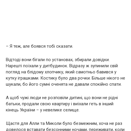
– Я теж, але боявся тобі сказати.
Відтоді вони бігали по установах, збирали довідки.
Нарешті поїхали у дитбудинок. Відразу ж зупинили свій
погляд на блідому хлопчику, який самотньо бавився у
кутку іграшками. Костику було два рочки. Більше нікого не
шукали, бо його сумні оченята не давали спокійно спати.
А щоб чужі люди не розповіли дитині, що вони не рідні
батьки, продали свою квартиру і виїхали геть в інший
кінець України – у невелике селище.
Щастя для Алли та Миколи було безмежним, хоча не раз
довелося вставати безсонними ночами, переживати, коли