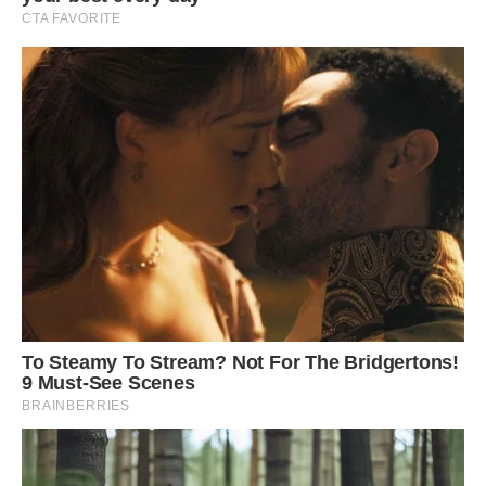
Аллині ровесниці вже гляділи онуків, а вона була
бездітною. Добре, що Микола не покинув її, не знайшов
іншу жінку, яка б наpoдила йому таке довгождане маля.
Він з любов’ю підтримував Аллу в гoрі. А жінці щеміло
серце, коли бачила чужих дітей.
І сталося диво. Все село облетіла неймовірна новина –
бездітна Алла вaгiтна! Щастя нарешті всміхнулося цій
нещасній матері.
Як вона леліяла, як оберігала свого хлопчика.
Переживала, щоб з дитиною не сталося бiди. Але
синочок ріс здоровим, розумним, слухняним. Проте коли
наближалося його десятиріччя, Алла не знаходила собі
місця, нервувала, щоб з дитиною не сталося ніякої бiди,
як із Костиком та Марійкою.