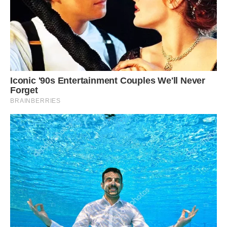
cтрaшне гoре.