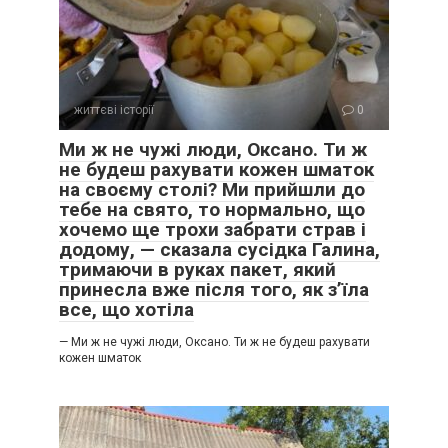
життєві історії
0
Ми ж не чужі люди, Оксано. Ти ж
не будеш рахувати кожен шматок
на своєму столі? Ми прийшли до
тебе на свято, то нормально, що
хочемо ще трохи забрати страв і
додому, — сказала сусідка Галина,
тримаючи в руках пакет, який
принесла вже після того, як з’їла
все, що хотіла
— Ми ж не чужі люди, Оксано. Ти ж не будеш рахувати
кожен шматок