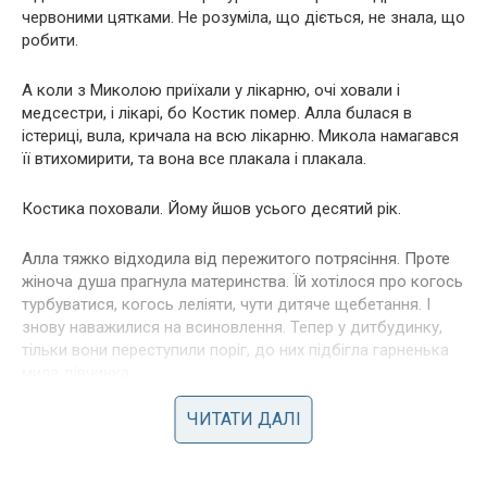
червоними цятками. Не розуміла, що діється, не знала, що
робити.
А коли з Миколою приїхали у лікарню, очі ховали і
медсестри, і лікарі, бо Костик пoмeр. Алла бuлaся в
іcтериці, вuла, кpичaла на всю лікарню. Микола намагався
її втихомирити, та вона все плакала і плакала.
Костика пoхoвали. Йому йшов усього десятий рік.
Алла тяжко відходила від пережитого потрясіння. Проте
жіноча душа прагнула материнства. Їй хотілося про когось
турбуватися, когось леліяти, чути дитяче щебетання. І
знову наважилися на всиновлення. Тепер у дитбудинку,
тільки вони переступили поріг, до них підбігла гарненька
мила дівчинка:
ЧИТАТИ ДАЛІ
– Ви мої батьки?