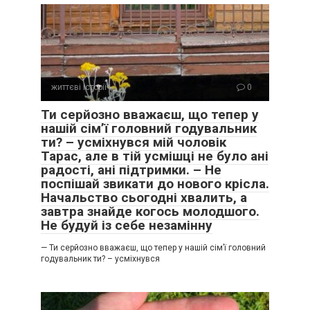
життєві історії
0
Ти серйозно вважаєш, що тепер у
нашій сім’ї головний годувальник
ти? – усміхнувся мій чоловік
Тарас, але в тій усмішці не було ані
радості, ані підтримки. – Не
поспішай звикати до нового крісла.
Начальство сьогодні хвалить, а
завтра знайде когось молодшого.
Не будуй із себе незамінну
— Ти серйозно вважаєш, що тепер у нашій сім’ї головний
годувальник ти? – усміхнувся