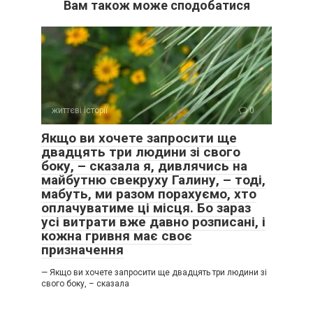
Вам також може сподобатися
життєві історії
0
Якщо ви хочете запросити ще
двадцять три людини зі свого
боку, – сказала я, дивлячись на
майбутню свекруху Галину, – тоді,
мабуть, ми разом порахуємо, хто
оплачуватиме ці місця. Бо зараз
усі витрати вже давно розписані, і
кожна гривня має своє
призначення
— Якщо ви хочете запросити ще двадцять три людини зі
свого боку, – сказала