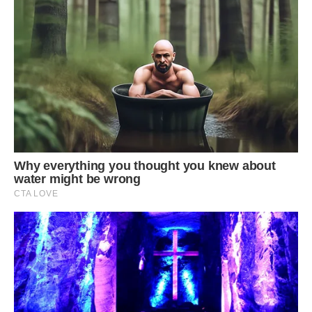
Її серце заспокоїлося, лише коли Андрійкові минув
одинадцятий рік. Вона полегшено зітхнула. І тільки тоді
пригадала слова ворожки: «Не спіши, в тебе все
попереду».