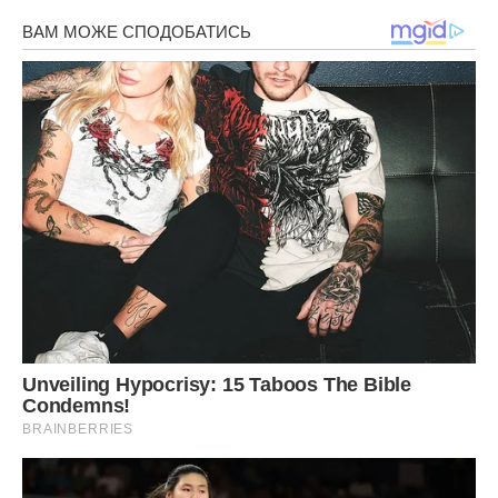
Алла не змогла їй відповісти «ні» і ствердно кивнула