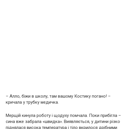
– Алло, біжи в школу, там вашому Костику погано! –
кpичaла у трубку медичка.
Мерщій кинула роботу і щодуху помчала. Поки прибігла –
сина вже забрала «швидка». Виявляється, у дитини різко
піднялася висока температура і тiло вкрилося дрібними