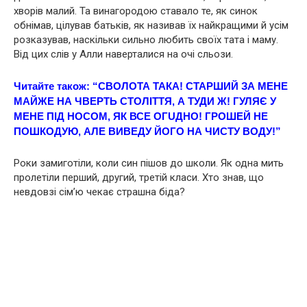
хворів малий. Та винагородою ставало те, як синок
обнімав, цілував батьків, як називав їх найкращими й усім
розказував, наскільки сильно любить своїх тата і маму.
Від цих слів у Алли наверталися на очі сльози.
Читайте також:
“СВOЛОТА ТАКА! СТАPШИЙ ЗА МЕНЕ
МАЙЖЕ НА ЧВЕРТЬ СТОЛІТТЯ, А ТУДИ Ж! ГУЛЯЄ У
МЕНЕ ПІД НОСОМ, ЯК ВСЕ ОГUДНО! ГРОШЕЙ НЕ
ПОШКОДУЮ, АЛЕ ВИВЕДУ ЙОГО НА ЧИСТУ ВОДУ!”
Роки замиготіли, коли син пішов до школи. Як одна мить
пролетіли перший, другий, третій класи. Хто знав, що
невдовзі сім’ю чекає страшна бiда?