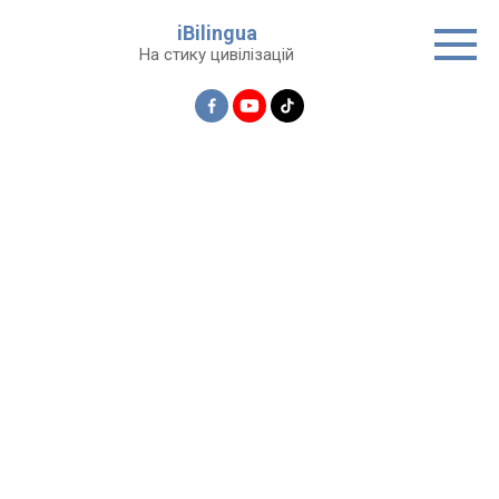
Перейти
iBilingua
до
На стику цивілізацій
вмісту