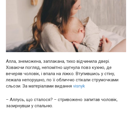
Алла, знеможена, заплакана, тихо відчинила двері.
Ховаючи погляд, непомітно шугнула повз кухню, де
вечеряв чоловік, і впала на ліжко. Втупившись у стіну,
лежала непорушно, по її обличчю стікали струмочками
сльози. За матеріалами видання
visnyk
– Аллусь, що сталося? – стривожено запитав чоловік,
зазирнувши у спальню.