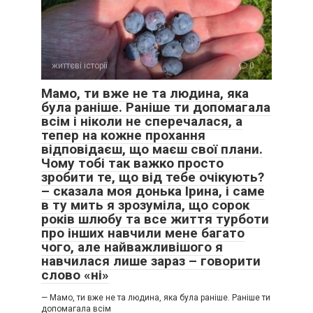
життєві історії
0
Мамо, ти вже не та людина, яка
була раніше. Раніше ти допомагала
всім і ніколи не сперечалася, а
тепер на кожне прохання
відповідаєш, що маєш свої плани.
Чому тобі так важко просто
зробити те, що від тебе очікують?
– сказала моя донька Ірина, і саме
в ту мить я зрозуміла, що сорок
років шлюбу та все життя турботи
про інших навчили мене багато
чого, але найважливішого я
навчилася лише зараз – говорити
слово «ні»
— Мамо, ти вже не та людина, яка була раніше. Раніше ти
допомагала всім