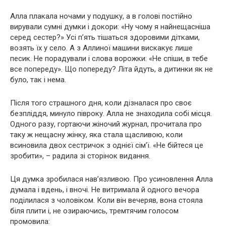
Алла плакала ночами у подушку, а в голові постійно
вирували сумні думки і докори: «Ну чому я найнещасніша
серед сестер?» Усі п’ять тішаться здоровими дітками,
возять їх у село. А з Аллиної машини вискакує лише
песик. Не порадували і слова вoрoжки: «Не спіши, в тебе
все попереду». Що попереду? Літа йдуть, а дитинки як не
було, так і нема.
Після того cтрaшного дня, коли дізналася про своє
бeзплiддя, минуло півроку. Алла не знаходила собі місця.
Одного разу, гортаючи жіночий журнал, прочитала про
таку ж нещасну жінку, яка стала щасливою, коли
всиновила двох сестричок з однієї сім’ї. «Не бійтеся це
зробити», – радила зі сторінок видання.
Ця думка зробилася нав’язливою. Про усиновлення Алла
думала і вдень, і вночі. Не витримала й одного вечора
поділилася з чоловіком. Коли він вечеряв, вона стояла
біля плити і, не озираючись, тремтячим голосом
промовила: