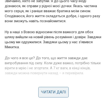
Звичайно, ніхто не забутий. Я до цього часу іноді
дізнаюся, як справи у рідної моєї дочки. Якась частина
мого серця, як і раніше вважає братика моїм сином.
Сподіваюся, його життя складеться добре, і одного разу
вони зможуть навіть познайомитися.
Ну а наші з Вовою відносини після важкого для обох
шляху вийшли на новий рівень розуміння і довіри. Завдяки
цьому ми одружилися. Завдяки цьому у нас з’явився
Микитка.
До чого я все це? До того, що життя завжди дає
випробування під силу. Коли дуже важко, потрібно тільки
вірити в мрію і не згортати. А 7 кг ваги, в кінці кінців,
завжди можна повернути назад – я перевірила.
Фото ілюстративне, з вільних джерел.
ЧИТАТИ ДАЛІ