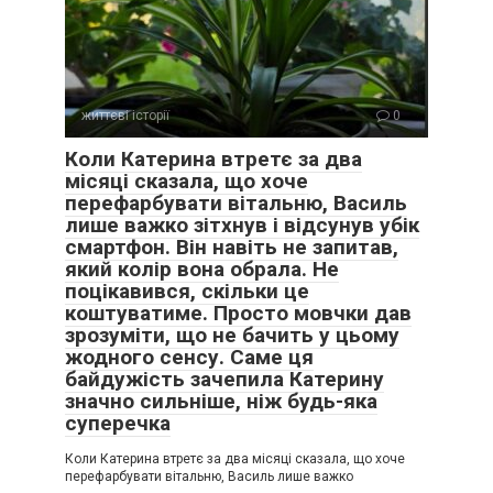
життєві історії
0
Коли Катерина втретє за два
місяці сказала, що хоче
перефарбувати вітальню, Василь
лише важко зітхнув і відсунув убік
смартфон. Він навіть не запитав,
який колір вона обрала. Не
поцікавився, скільки це
коштуватиме. Просто мовчки дав
зрозуміти, що не бачить у цьому
жодного сенсу. Саме ця
байдужість зачепила Катерину
значно сильніше, ніж будь-яка
суперечка
Коли Катерина втретє за два місяці сказала, що хоче
перефарбувати вітальню, Василь лише важко