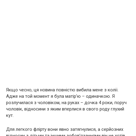
Якщо чесно, ця новина повністю вибила мене з колії.
Адже на той момент я була матір’ю – одиначкою. Я
розлучилася з чоловіком, на руках – дочка 4 роки, поруч
чоловік, відносини з яким вперлися в свого роду глухий
кут.
Для легкого флірту вони явно затягнулися, а серйозних
відносин з дітьми та іншими зобов’язаннями він не хотів.