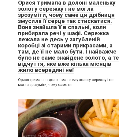
Орися тримала в долоні маленьку
золоту сережку і не могла
зрозуміти, чому саме ця дрібниця
змусила її серце так стискатися.
Вона знайшла її в спальні, коли
прибирала речі у шафі. Сережка
лежала не десь у загубленій
коробці зі старими прикрасами, а
там, де її не мало бути. І найважче
було не саме знайдене золото, а те
відчуття, яке вже кілька місяців
жило всередині неї
Орися тримала в долоні маленьку золоту сережку і не
могла зрозуміти, чому саме ця
життєві історії
0