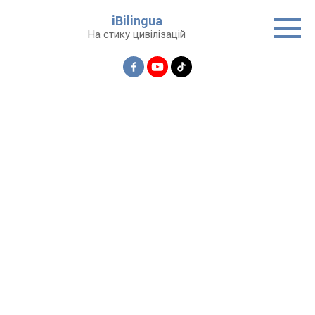
Перейти
iBilingua
до
На стику цивілізацій
вмісту