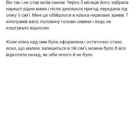
Він так і не став моїм сином. Через 5 місяців його забрала
нарешті рідна мама і після декількох пригод передала під
опіку її сім’ї. Мені це обійшлося в кілька нервових зривів 7
кілограмів ваги, половину голови сивини і ледь не
коштувало відносин.
Коли опіка над ним була оформлена і остаточно стало
ясно, що малюк залишиться в тій сім’ї, можна було б все
відкотити назад, як ніби нічого й не було.