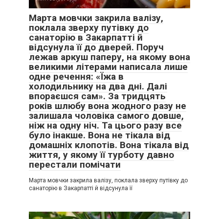
Марта мовчки закрила валізу,
поклала зверху путівку до
санаторію в Закарпатті й
відсунула її до дверей. Поруч
лежав аркуш паперу, на якому вона
великими літерами написала лише
одне речення: «Їжа в
холодильнику на два дні. Далі
впораєшся сам». За тридцять
років шлюбу вона жодного разу не
залишала чоловіка самого довше,
ніж на одну ніч. Та цього разу все
було інакше. Вона не тікала від
домашніх клопотів. Вона тікала від
життя, у якому її турботу давно
перестали помічати
Марта мовчки закрила валізу, поклала зверху путівку до
санаторію в Закарпатті й відсунула її