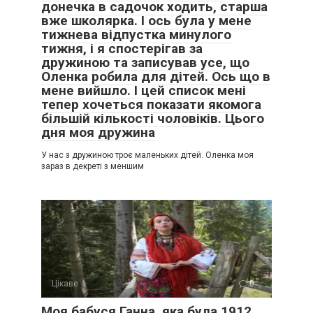
донечка в садочок ходить, старша
вже школярка. І ось була у мене
тижнева відпустка минулого
тижня, і я спостерігав за
дружиною та записував усе, що
Оленка робила для дітей. Ось що в
мене вийшло. І цей список мені
тепер хочеться показати якомога
більшій кількості чоловіків. Цього
дня моя дружина
У нас з дружиною троє маленьких дітей. Оленка моя
зараз в декреті з меншим
Цікаве
0
Моя бабуся Ганна, яка була 1912