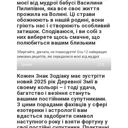
моєї від мудрої бабусі Василини
Пилипівни, яка все своє життя
прожила на Волині. Ці страви
обожнюють в нашій родині, вони
гріють нас і створюють особливий
затишок. Сподіваюся, і ви собі з
них виберете щось смачне, що
полюбиться вашим близьким
Зберігайте, дівчата, не пошкодуєте! Ось 12 найкращих
зимових рецептів, які передалися моєї від мудрої
Цікаве
0
Кожен Знак Зодіаку має зустріти
новий 2025 рік Деревної Змії в
своему кольорі – і тоді удача,
багатство і везіння стануть
вашими постійними супутниками.
З цими порадами фахівців у сфері
езотерики і астрології вам
вдасться задобрити символ
наступного року і взяти фортуну у
свої постійні супутники. Практичні