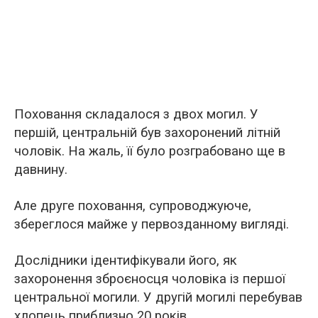
Поховання складалося з двох могил. У
першій, центральній був захоронений літній
чоловік. На жаль, її було розграбовано ще в
давнину.
Але друге поховання, супроводжуюче,
збереглося майже у первозданному вигляді.
Дослідники ідентифікували його, як
захоронення зброєносця чоловіка із першої
центральної могили. У другій могилі перебував
хлопець приблизно 20 років.