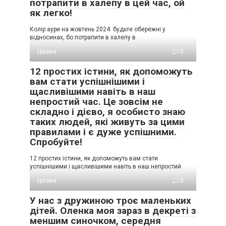
потрапити в халепу в цей час, ой
як легко!
Колір аури на жовтень 2024: будьте обережні у
відносинах, бо потрапити в халепу в
Цікаве
0
12 простих істини, як допоможуть
вам стати успішнішими і
щасливішими навіть в наш
непростий час. Це зовсім не
складно і дієво, я особисто знаю
таких людей, які живуть за цими
правилами і є дуже успішними.
Спробуйте!
12 простих істини, як допоможуть вам стати
успішнішими і щасливішими навіть в наш непростий
Цікаве
0
У нас з дружиною троє маленьких
дітей. Оленка моя зараз в декреті з
меншим синочком, середня