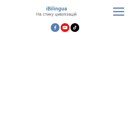
Перейти
iBilingua
до
На стику цивілізацій
вмісту