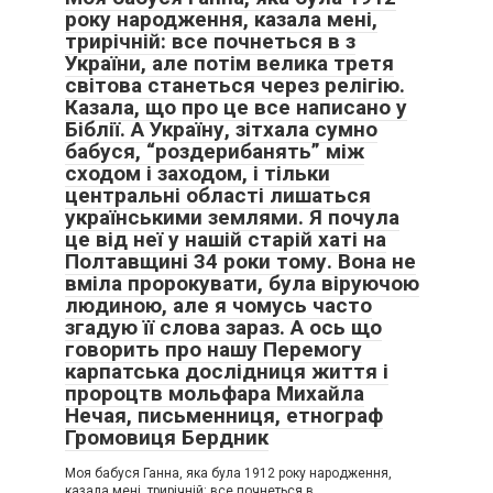
року народження, казала мені,
трирічній: все почнеться в з
України, але потім велика третя
світова станеться через релігію.
Казала, що про це все написано у
Біблії. А Україну, зітхала сумно
бабуся, “роздерибанять” між
сходом і заходом, і тільки
центральні області лишаться
українськими землями. Я почула
це від неї у нашій старій хаті на
Полтавщині 34 роки тому. Вона не
вміла пророкувати, була віруючою
людиною, але я чомусь часто
згадую її слова зараз. А ось що
говорить про нашу Перемогу
карпатська дослідниця життя і
пророцтв мольфара Михайла
Нечая, письменниця, етнограф
Громовиця Бердник
Моя бабуся Ганна, яка була 1912 року народження,
казала мені, трирічній: все почнеться в