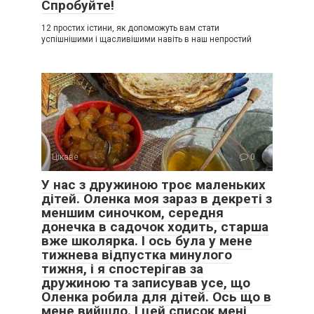
Спробуйте!
12 простих істини, як допоможуть вам стати
успішнішими і щасливішими навіть в наш непростий
Цікаве
0
У нас з дружиною троє маленьких
дітей. Оленка моя зараз в декреті з
меншим синочком, середня
донечка в садочок ходить, старша
вже школярка. І ось була у мене
тижнева відпустка минулого
тижня, і я спостерігав за
дружиною та записував усе, що
Оленка робила для дітей. Ось що в
мене вийшло. І цей список мені