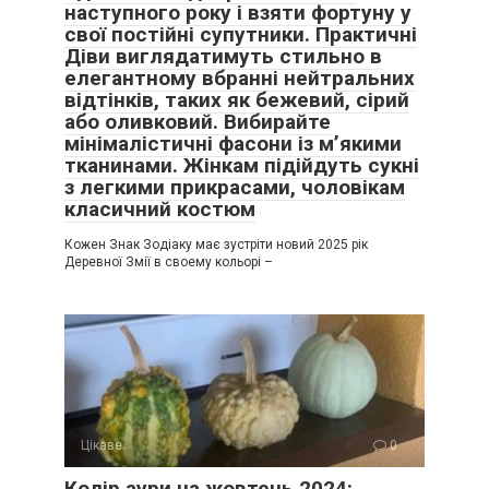
наступного року і взяти фортуну у
свої постійні супутники. Практичні
Діви виглядатимуть стильно в
елегантному вбранні нейтральних
відтінків, таких як бежевий, сірий
або оливковий. Вибирайте
мінімалістичні фасони із м’якими
тканинами. Жінкам підійдуть сукні
з легкими прикрасами, чоловікам
класичний костюм
Кожен Знак Зодіаку має зустріти новий 2025 рік
Деревної Змії в своему кольорі –
Цікаве
0
Колір аури на жовтень 2024: