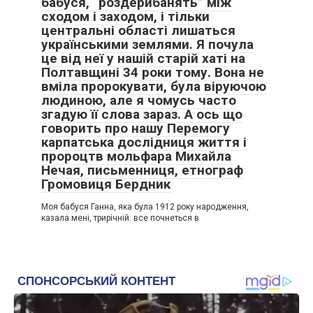
бабуся, “роздерибанять” між
сходом і заходом, і тільки
центральні області лишаться
українськими землями. Я почула
це від неї у нашій старій хаті на
Полтавщині 34 роки тому. Вона не
вміла пророкувати, була віруючою
людиною, але я чомусь часто
згадую її слова зараз. А ось що
говорить про нашу Перемогу
карпатська дослідниця життя і
пророцтв мольфара Михайла
Нечая, письменниця, етнограф
Громовиця Бердник
Моя бабуся Ганна, яка була 1912 року народження,
казала мені, трирічній: все почнеться в