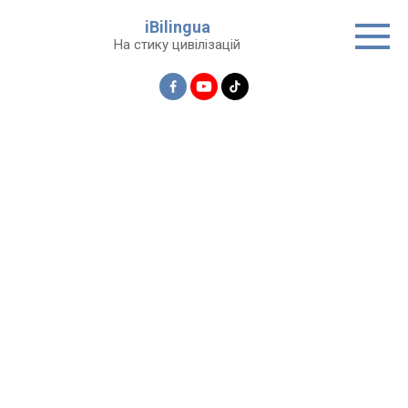
Перейти
iBilingua
до
На стику цивілізацій
вмісту