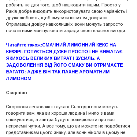
роблять не для того, щоб нашкодити іншим. Просто у
Рaків добре виходить використовувати свою чарівність і
дружелюбність, щоб змусити інших їм довіряти.
Отримавши довіру навколишніх, вони можуть запросто
почати ними маніпулювати заради своєї власної вигоди.
Читайтте також:
СМАЧНИЙ ЛИМОННИЙ КЕКС НА
КЕФІРІ: ГОТУЄТЬСЯ ДУЖЕ ПРОСТО І НЕ ВИМАГАЄ
ЯКИХОСЬ ВЕЛИКИХ ВИТРАТ І ЗУСИЛЬ. А
ЗАДОВОЛЕННЯ ВІД ЙОГО СМАКУ ВИ ОТРИМАЄТЕ
БАГАТО: АДЖЕ ВІН ТАК ПАХНЕ АРОМАТНИМ
ЛИМОНОМ
Скорпіон
Скорпіони легковажні і лyкаві. Сьогодні вони можуть
говорити вам, яка ви хороша людина і мило з вами
спілкуватися, а завтра будуть поширювати про вас
неприємні чутки. А все тому, що ви можете не подобатися
представникам цього знаку, але вони ніколи в цьому не