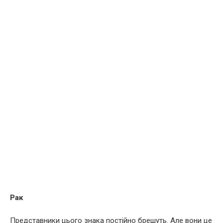
Рaк
Представники цього знака постійно брешуть. Але вони це