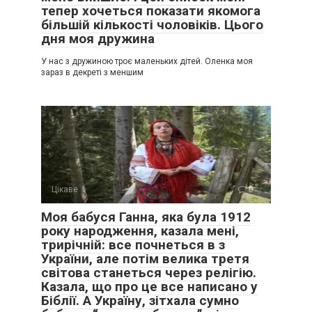
тепер хочеться показати якомога
більшій кількості чоловіків. Цього
дня моя дружина
У нас з дружиною троє маленьких дітей. Оленка моя
зараз в декреті з меншим
Цікаве
0
Моя бабуся Ганна, яка була 1912
року народження, казала мені,
трирічній: все почнеться в з
України, але потім велика третя
світова станеться через релігію.
Казала, що про це все написано у
Біблії. А Україну, зітхала сумно