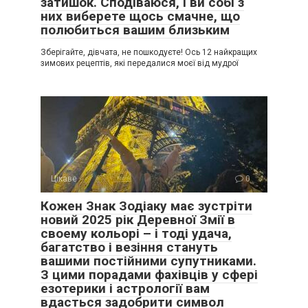
затишок. Сподіваюся, і ви собі з
них виберете щось смачне, що
полюбиться вашим близьким
Зберігайте, дівчата, не пошкодуєте! Ось 12 найкращих
зимових рецептів, які передалися моєї від мудрої
Цікаве
0
Кожен Знак Зодіаку має зустріти
новий 2025 рік Деревної Змії в
своему кольорі – і тоді удача,
багатство і везіння стануть
вашими постійними супутниками.
З цими порадами фахівців у сфері
езотерики і астрології вам
вдасться задобрити символ