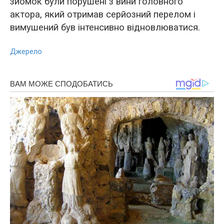
зйомок були порушені з вини головного
актора, який отримав серйозний перелом і
вимушений був інтенсивно відновлюватися.
Джерело