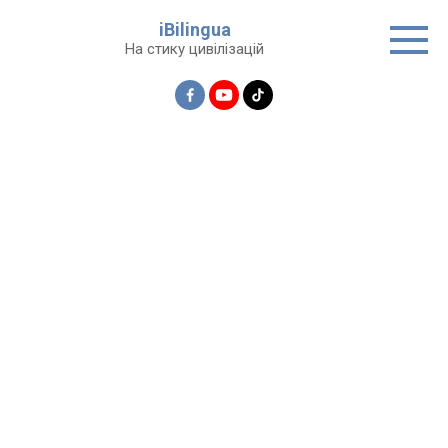
Перейти
iBilingua
до
На стику цивілізацій
вмісту