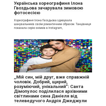
Українська хореографиня Ілона
Гвоздьова зачарувала зимовою
фотосесією
Хореографиня Ілона Гвоздьова здивувала
шанувальників своїм романтичним образом. Танцівниця
показала серію знімків в Instagram,
Шоу-бізнес
0
,,Мій син, мій друг, вже справжній
чоловік. Добрий, щирий,
розуміючий, унікальний”: Санта
Дімопулос поділилася архівними
світлинами сина Даніеля від
телеведучого Андрія Джеджули