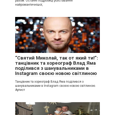
разом. Останні подробиці розставання
найромантичнішої,
Шоу-бізнес
0
“Святий Миколай, так от який ти!”:
танцівник та хореограф Влад Яма
поділився з шанувальниками в
Instagram своєю новою світлиною
Танцівник та хореограф Влад Яма поділився з
шанувальниками в Instagram своєю новою світлиною.
Артист