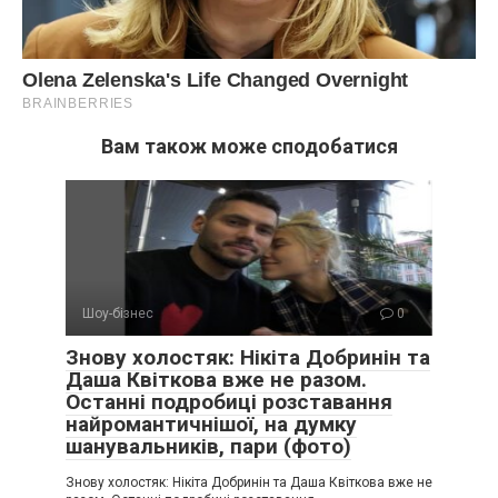
Вам також може сподобатися
Шоу-бізнес
0
Знову холостяк: Нікіта Добринін та
Даша Квіткова вже не разом.
Останні подробиці розставання
найромантичнішої, на думку
шанувальників, пари (фото)
Знову холостяк: Нікіта Добринін та Даша Квіткова вже не