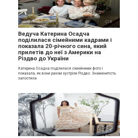
Шоу-бізнес
0
Ведуча Катерина Осадча
поділилася сімейними кадрами і
показала 20-річного сина, який
прилетів до неї з Америки на
Різдво до України
Катерина Осадча поділилася сімейними фото і
показала, як вони разом зустріли Різдво. Знаменитість
запостила
Шоу-бізнес
0