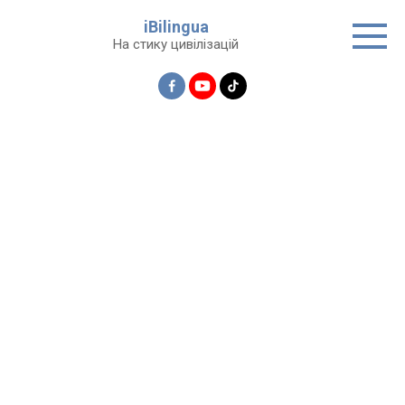
Перейти
iBilingua
до
На стику цивілізацій
вмісту