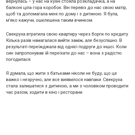
вернулась – у нас на кухні стояла розкладачка, а на
балконі ціла гора коробок. Він перевіз до нас свою матір,
щоб та допомагала мені по дому і з дитиною. Я була,
м’яко кажучи, ошелешена таким вчинком.
Свекруха втратила свою квартиру через борги по кредиту.
Кілька разів намагалася вийти заміж, але безуспішно. В
результаті переїжджала від однієї подруги до іншої. Коли
син запропонував їй переїхати до нас – вона з радістю
погодилася.
Я думала, що жити з батьками ніколи не буду, що це
важко і незручно, але все виявилося навпаки. Свекруха
стала залишатися з дитиною, а ми з чоловіком проводити
час разом, ходити в кіно і ресторани.