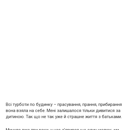
Всі турботи по будинку – прасування, прання, прибирання
вона взяла на себе. Мені залишалося тільки дивитися за
дитиною. Так що не так уже й страшне життя з батьками.
Минуло вже три роки, у нас з’явився ще один малюк, ми