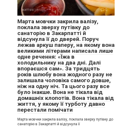
життєві історії
0
Марта мовчки закрила валізу,
поклала зверху путівку до
санаторію в Закарпатті й
відсунула її до дверей. Поруч
лежав аркуш паперу, на якому вона
великими літерами написала лише
одне речення: «Їжа в
холодильнику на два дні. Далі
впораєшся сам». За тридцять
років шлюбу вона жодного разу не
залишала чоловіка самого довше,
ніж на одну ніч. Та цього разу все
було інакше. Вона не тікала від
домашніх клопотів. Вона тікала від
життя, у якому її турботу давно
перестали помічати
Марта мовчки закрила валізу, поклала зверху путівку до
санаторію в Закарпатті й відсунула її