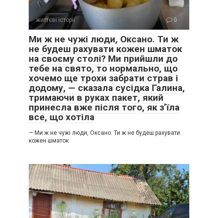
життєві історії
0
Ми ж не чужі люди, Оксано. Ти ж
не будеш рахувати кожен шматок
на своєму столі? Ми прийшли до
тебе на свято, то нормально, що
хочемо ще трохи забрати страв і
додому, — сказала сусідка Галина,
тримаючи в руках пакет, який
принесла вже після того, як з’їла
все, що хотіла
— Ми ж не чужі люди, Оксано. Ти ж не будеш рахувати
кожен шматок