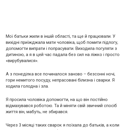
Мої батьки жили в іншій області, та ще й працювали. У
вихідні приїжджала мати чоловіка, щоб помити підлогу,
допомогти випрати і попрасувати. Виходила погуляти з
дитиною, а я в цей час падала без сил на ліжко і просто
«вирубувалися».
А з понеділка все починалося заново – безсонні ночі,
гори немитого посуду, непрасовані білизна і сварки. Я
ходила голодна і зла.
Я просила чоловіка допомогти, на що він постійно
відмахувався роботою. Та й міняти свій звичний спосіб
життя він, мабуть, не збирався.
Через 3 місяці таких сварок я поїхала до батьків, а коли