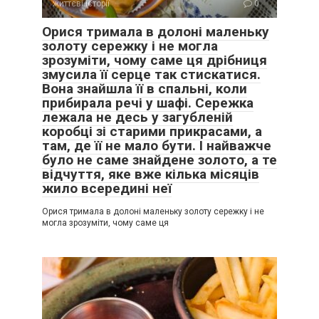
життєві історії
0
Орися тримала в долоні маленьку
золоту сережку і не могла
зрозуміти, чому саме ця дрібниця
змусила її серце так стискатися.
Вона знайшла її в спальні, коли
прибирала речі у шафі. Сережка
лежала не десь у загубленій
коробці зі старими прикрасами, а
там, де її не мало бути. І найважче
було не саме знайдене золото, а те
відчуття, яке вже кілька місяців
жило всередині неї
Орися тримала в долоні маленьку золоту сережку і не
могла зрозуміти, чому саме ця