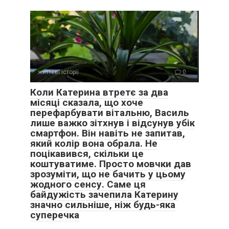
життєві історії
0
Коли Катерина втретє за два
місяці сказала, що хоче
перефарбувати вітальню, Василь
лише важко зітхнув і відсунув убік
смартфон. Він навіть не запитав,
який колір вона обрала. Не
поцікавився, скільки це
коштуватиме. Просто мовчки дав
зрозуміти, що не бачить у цьому
жодного сенсу. Саме ця
байдужість зачепила Катерину
значно сильніше, ніж будь-яка
суперечка