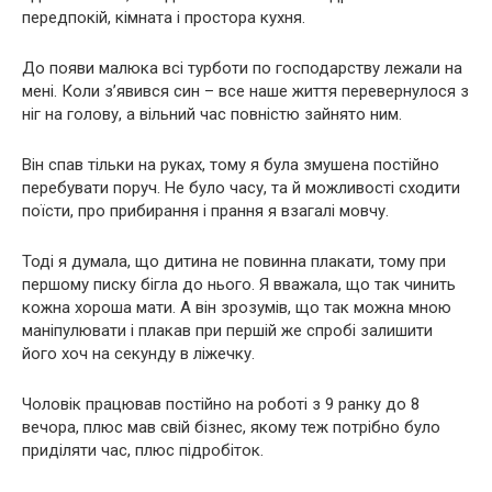
передпокій, кімната і простора кухня.
До появи малюка всі турботи по господарству лежали на
мені. Коли з’явився син – все наше життя перевернулося з
ніг на голову, а вільний час повністю зайнято ним.
Він спав тільки на руках, тому я була змушена постійно
перебувати поруч. Не було часу, та й можливості сходити
поїсти, про прибирання і прання я взагалі мовчу.
Тоді я думала, що дитина не повинна плакати, тому при
першому писку бігла до нього. Я вважала, що так чинить
кожна хороша мати. А він зрозумів, що так можна мною
маніпулювати і плакав при першій же спробі залишити
його хоч на секунду в ліжечку.
Чоловік працював постійно на роботі з 9 ранку до 8
вечора, плюс мав свій бізнес, якому теж потрібно було
приділяти час, плюс підробіток.