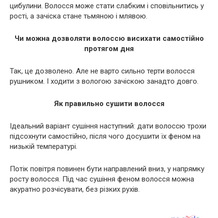
цибулини. Волосся може стати слабким і сповільнитись у
рості, а зачіска стане тьмяною і млявою.
Чи можна дозволяти волоссю висихати самостійно
протягом дня
Так, це дозволено. Але не варто сильно терти волосся
рушником. І ходити з вологою зачіскою занадто довго.
Як правильно сушити волосся
Ідеальний варіант сушіння наступний: дати волоссю трохи
підсохнути самостійно, після чого досушити їх феном на
низькій температурі.
Потік повітря повинен бути направлений вниз, у напрямку
росту волосся. Під час сушіння феном волосся можна
акуратно розчісувати, без різких рухів.