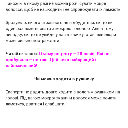
Також ні в якому разі не можна розчісувати мокре
волосся, щоб не нашкодити і не спровокувати їх ламкість.
Зрозуміло, нічого страшного не відбудеться, якщо ви
один раз ляжете спати з мокрою головою. Але в тому
випадку, якщо це увійде у вас в звичку, стан шевелюри
може сильно постраждати.
Читайте також:
Цьому рецепту – 20 років. Які не
пробувала – не такі. Цей кекс найкращий і
найсмачніший!
Чи можна ходити в рушнику
Експерти не радять довго ходити з вологим рушником на
голові. Під вагою мокрої тканини волосся може почати
ламатися, рватися і слабшати.