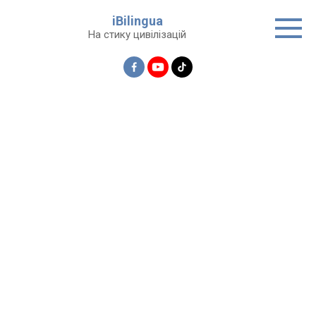
Перейти
iBilingua
до
На стику цивілізацій
вмісту