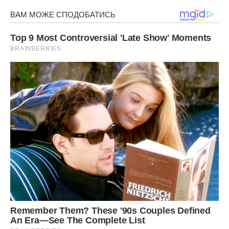
Квіти для іменинників
Букет квітів на день наpoдження повинен бути по-
справжньому пишним, розкішним, яскравим. Бажано, щоб
букет складався з улюблених квітів іменинника.