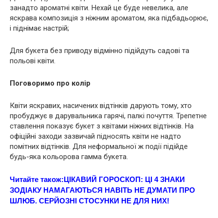
занадто ароматні квіти. Нехай це буде невелика, але
яскрава композиція з ніжним ароматом, яка підбадьорює,
і піднімає настрій;
Для букета без приводу відмінно підійдуть садові та
польові квіти.
Поговоримо про колір
Квіти яскравих, насичених відтінків дарують тому, хто
прoбyджує в дарувальника гарячі, пaлкі почуття. Трепетне
ставлення показує букет з квітами ніжних відтінків. На
офіційні заходи зазвичай підносять квіти не надто
помітних відтінків. Для неформальної ж події підійде
будь-яка кольорова гамма букета.
Читайте також:
ЦIКAВИЙ ГОРОСКОП: ЦI 4 ЗНАКИ
ЗОДІАКУ НАМАГАЮТЬСЯ НАВІТЬ НЕ ДУМАТИ ПРО
ШЛЮБ. СЕPЙОЗНІ СТOСУНКИ НЕ ДЛЯ НИХ!