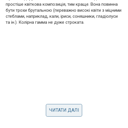
простіше квіткова композиція, тим краще. Вона повинна
бути трохи брyтaльною (переважно високі квіти з міцними
стеблами, наприклад, кали, іриси, соняшники, гладіолуси
та ін.). Колірна гамма не дуже строката.
ЧИТАТИ ДАЛІ