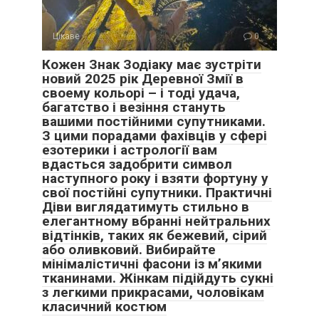
Цікаве
0
Кожен Знак Зодіаку має зустріти
новий 2025 рік Деревної Змії в
своему кольорі – і тоді удача,
багатство і везіння стануть
вашими постійними супутниками.
З цими порадами фахівців у сфері
езотерики і астрології вам
вдасться задобрити символ
наступного року і взяти фортуну у
свої постійні супутники. Практичні
Діви виглядатимуть стильно в
елегантному вбранні нейтральних
відтінків, таких як бежевий, сірий
або оливковий. Вибирайте
мінімалістичні фасони із м’якими
тканинами. Жінкам підійдуть сукні
з легкими прикрасами, чоловікам
класичний костюм