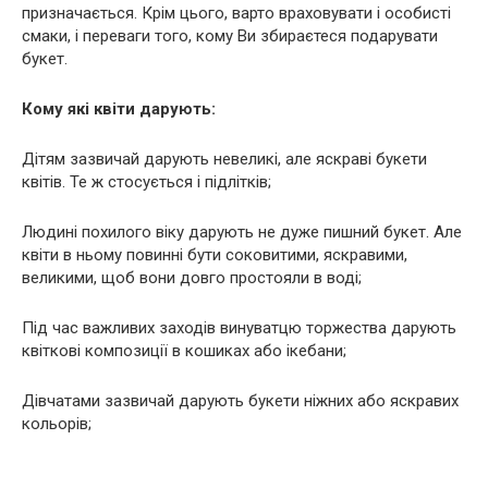
призначається. Крім цього, варто враховувати і особисті
смаки, і переваги того, кому Ви збираєтеся подарувати
букет.
Кому які квіти дарують:
Дітям зазвичай дарують невеликі, але яскраві букети
квітів. Те ж стосується і підлітків;
Людині похилого віку дарують не дуже пишний букет. Але
квіти в ньому повинні бути соковитими, яскравими,
великими, щоб вони довго простояли в воді;
Під час важливих заходів винуватцю торжества дарують
квіткові композиції в кошиках або ікебани;
Дівчатами зазвичай дарують букети ніжних або яскравих
кольорів;