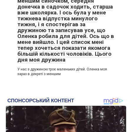
меншим синочком, середня
донечка в садочок ходить, старша
вже школярка. І ось була у мене
тижнева відпустка минулого
тижня, і я спостерігав за
дружиною та записував усе, що
Оленка робила для дітей. Ось що в
мене вийшло. І цей список мені
тепер хочеться показати якомога
більшій кількості чоловіків. Цього
дня моя дружина
У нас з дружиною троє маленьких дітей. Оленка моя
зараз в декреті з меншим