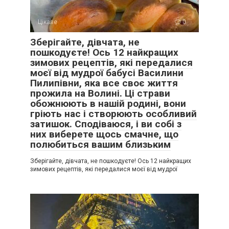
Цікаве
0
Зберігайте, дівчата, не
пошкодуєте! Ось 12 найкращих
зимових рецептів, які передалися
моєї від мудрої бабусі Василини
Пилипівни, яка все своє життя
прожила на Волині. Ці страви
обожнюють в нашій родині, вони
гріють нас і створюють особливий
затишок. Сподіваюся, і ви собі з
них виберете щось смачне, що
полюбиться вашим близьким
Зберігайте, дівчата, не пошкодуєте! Ось 12 найкращих
зимових рецептів, які передалися моєї від мудрої