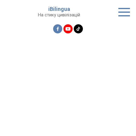
Перейти
iBilingua
до
На стику цивілізацій
вмісту