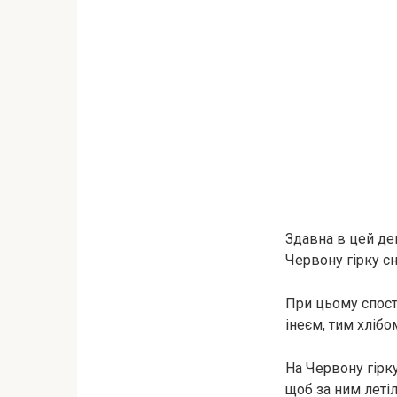
Здавна в цей де
Червону гірку сн
При цьому спосте
інеєм, тим хлібо
На Червону гірку
щоб за ним летіл