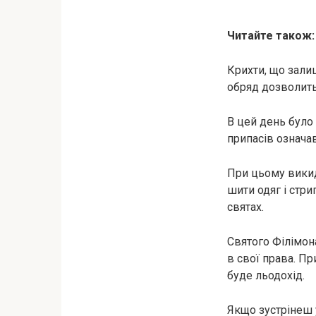
Читайте також:
Крихти, що залиш
обряд дозволить
В цей день було
припасів означав
При цьому викид
шити одяг і стр
святах.
Святого Філімон
в свої права. П
буде льодохід.
Якщо зустрінеш у