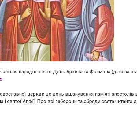
чається народне свято День Архипа та Філімона (дата за с
о
авославної церкви це день вшанування пам’яті апостолів в
 і святої Апфії. Про всі заборони та обряди свята читайте дал