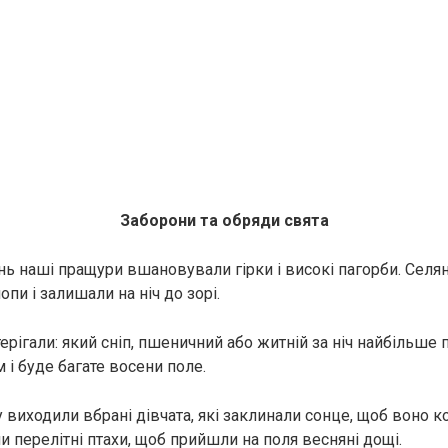
Заборони та обряди свята
нь наші пращури вшановували гірки і високі пагорби. Селя
опи і залишали на ніч до зорі.
рігали: який сніп, пшеничний або житній за ніч найбільше 
м і буде багате восени поле.
 виходили вбрані дівчата, які заклинали сонце, щоб воно ко
и перелітні птахи, щоб прийшли на поля весняні дощі.