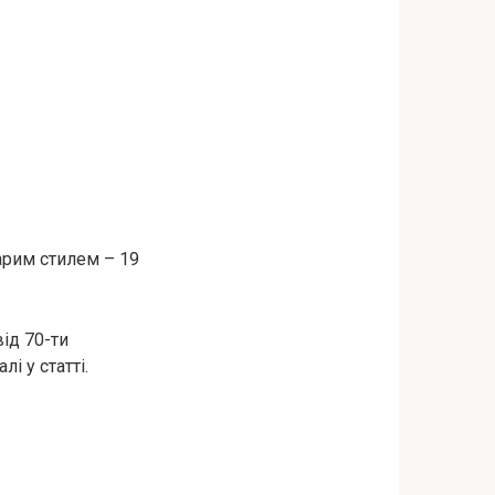
тарим стилем – 19
ід 70-ти
і у статті.