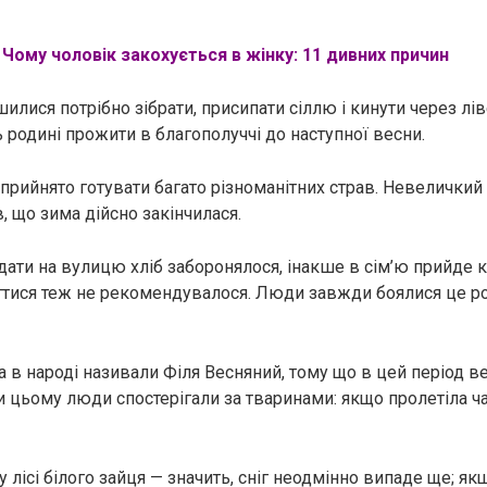
Чому чоловік закохується в жінку: 11 дивних причин
илися потрібно зібрати, присипати сіллю і кинути через лів
 родині прожити в благополуччі до наступної весни.
 прийнято готувати багато різноманітних страв. Невеличкий
, що зима дійсно закінчилася.
ати на вулицю хліб заборонялося, інакше в сім’ю прийде кі
игтися теж не рекомендувалося. Люди завжди боялися це р
а в народі називали Філя Весняний, тому що в цей період в
ри цьому люди спостерігали за тваринами: якщо пролетіла ч
 лісі білого зайця — значить, сніг неодмінно випаде ще; як