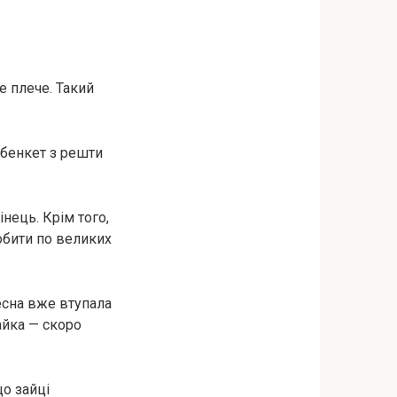
е плече. Такий
 бенкет з решти
нець. Крім того,
обити по великих
есна вже втупала
айка — скоро
що зайці