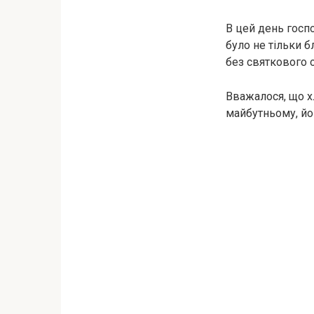
В цей день госпо
було не тільки б
без святкового о
Вважалося, що х
майбутньому, йог