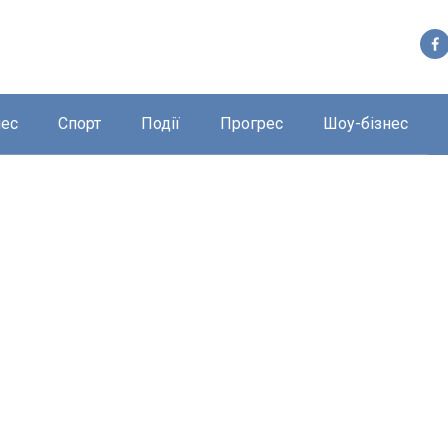
нес
Спорт
Події
Прогрес
Шоу-бізнес