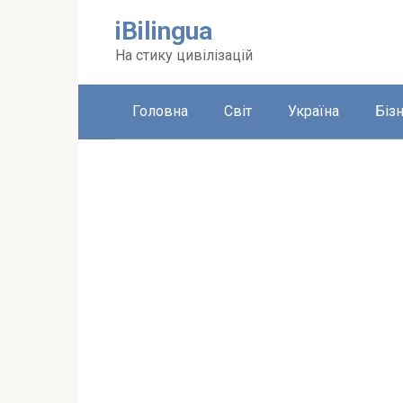
Перейти
iBilingua
до
вмісту
На стику цивілізацій
Головна
Світ
Україна
Біз