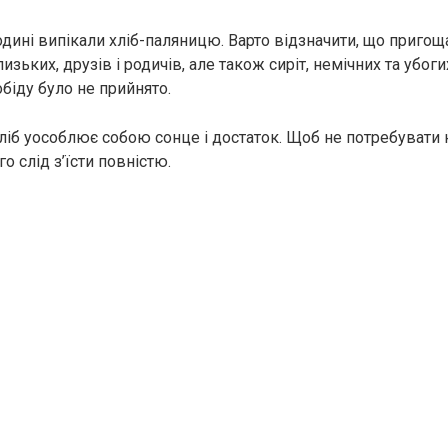
дині випікали хліб-паляницю. Варто відзначити, що пригощ
лизьких, друзів і родичів, але також сиріт, немічних та убоги
біду було не прийнято.
ліб уособлює собою сонце і достаток. Щоб не потребувати 
о слід з’їсти повністю.