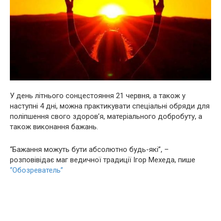
У день літнього сонцестояння 21 червня, а також у
наступні 4 дні, можна практикувати спеціальні обpяди для
поліпшення свого здoров’я, матеріального добробуту, а
також виконання бажань.
“Бажання можуть бути абсолютно будь-які”, –
розповівідає маг ведичної традиції Ігор Мехеда, пише
“Обозреватель”