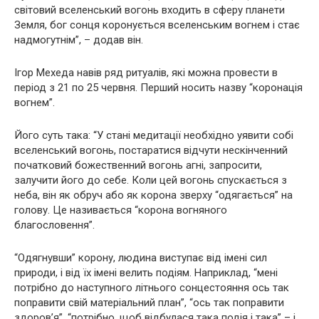
світовий вселенський вогонь входить в сферу планети
Земля, бог сонця коронується вселенським вогнем і стає
надмогутнім”, – додав він.
Ігор Мехеда навів ряд ритyалів, які можна провести в
період з 21 по 25 червня. Перший носить назву “коронація
вогнем”.
Його суть така: “У стані медитації необхідно уявити собі
вселенський вогонь, постаратися відчути нескінченний
початковий божественний вогонь агні, запросити,
залучити його до себе. Коли цей вогонь спускається з
неба, він як обруч або як корона зверху “одягається” на
голову. Це називається “корона вогняного
благословення”.
“Одягнувши” корону, людина виступає від імені сил
природи, і від їх імені велить подіям. Наприклад, “мені
потрібно до наступного літнього сонцестояння ось так
поправити свій матеріальний план”, “ось так поправити
здоров’я”, “потрібно, щоб відбулася така подія і така” – і