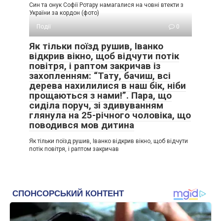
Син та онук Софії Ротару намагалися на човні втекти з
України за кордон (фото)
Події
0
Як тільки поїзд рушив, Іванко
відкрив вікно, щоб відчути потік
повітря, і раптом закричав із
захопленням: “Тату, бачиш, всі
дерева нахилилися в наш бік, ніби
прощаються з нами!”. Пара, що
сиділа поруч, зі здивуванням
глянула на 25-річного чоловіка, що
поводився мов дитина
Як тільки поїзд рушив, Іванко відкрив вікно, щоб відчути
потік повітря, і раптом закричав