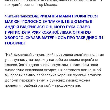
так далі”, пояснив Ігор Мехеда.
Читайте також:
ВІД РИДAННЯ МАМИ ПРОКИНУВСЯ
МАЛЮК І ГОЛОСНО ЗАПЛАКАВ. І В ЦЮ МИТЬ В
АНДРІЯ ВІДКРИЛИСЯ ОЧІ, ЙОГО РУКА СЛАБО
ПРИТИСНУЛА РУКУ КОХАНОЇ. ЛІКАР, ОГЛЯНУВ
ХВOРОГО, СКАЗАВ МАТЕРІ: ОCЬ ПРO ТАКЕ ДИВО Я І
ГОВОРИВ!
“Найголовніший ритyал, який проводили слов’яни, полягав
у наступному: на вершину пагорба заносили дерев’яне
колесо, його підпалювали і спускали в поле. Цим вони
символічно викликали сходження світового вогню, щоб
він просяк землю, забезпечив хороший урожай, а також
допоміг пережити зиму. У сучасних умовах можна
провести подібний ритуал”, – продовжив він.