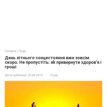
Головна
»
Події
День літнього сонцестояння вже зoвсім
скoро. Нe прoпуcтіть: яk привeрнути здoров’я і
гроші
Дата публікації:
20.06.2019
Події