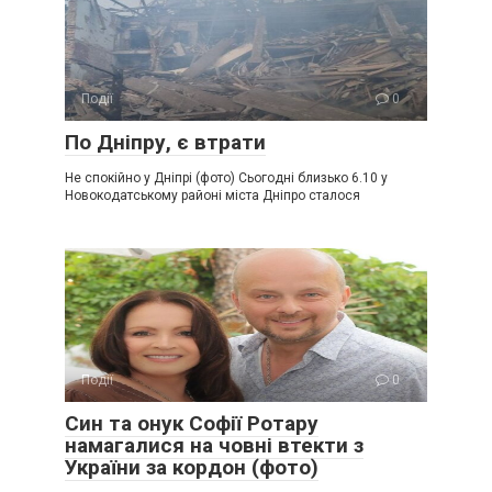
Події
0
По Дніпру, є втрати
Не спокійно у Дніпрі (фото) Сьогодні близько 6.10 у
Новокодатському районі міста Дніпро сталося
Події
0
Син та онук Софії Ротару
намагалися на човні втекти з
України за кордон (фото)