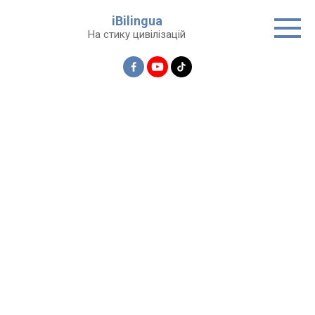
Перейти
iBilingua
до
На стику цивілізацій
вмісту