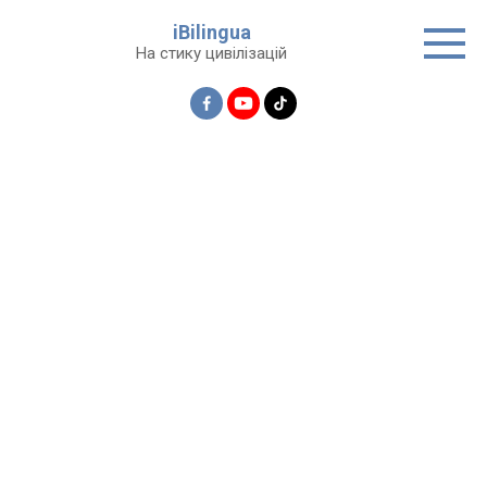
Перейти
iBilingua
до
На стику цивілізацій
вмісту