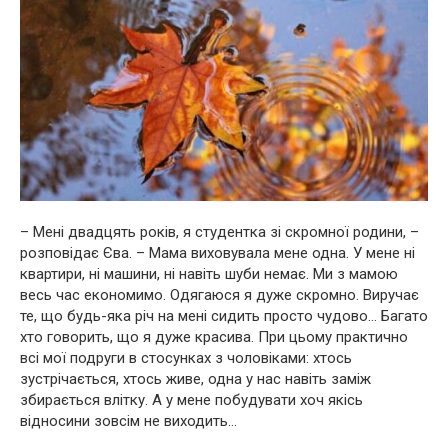
– Мені двадцять років, я студентка зі скромної родини, –
розповідає Єва. – Мама виховувала мене одна. У мене ні
квартири, ні машини, ні навіть шуби немає. Ми з мамою
весь час економимо. Одягаюся я дуже скромно. Виручає
те, що будь-яка річ на мені сидить просто чудово… Багато
хто говорить, що я дуже красива. При цьому практично
всі мої подруги в стосунках з чоловіками: хтось
зустрічається, хтось живе, одна у нас навіть заміж
збирається влітку. А у мене побудувати хоч якісь
відносини зовсім не виходить…