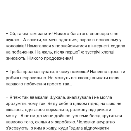
– Ой, та які там запити! Ніякого багатого спонсора я не
шукаю… А запити, як мені здається, зараз в основному у
чоловіків! Намагалася я познайомитися в інтернеті, ходила
на побачення. На жаль, після першої ж зустрічі хлопці
зникають. Ніякого продовження!
– Треба проаналізувати, в чому помилка! Напевно щось ти
робиш неправильно. Не можуть всі хлопці зникати після
першого побачення просто так…
– Я теж так вважала! Шукала, аналізувала і не могла
зрозуміти, чому так. Веду себе я цілком гідно, на шию не
вішаюсь, одягаюся нормально, розмову підтримати
можу… А потім до мене дойшло: усі теми бесід крутяться
навколо того, скільки я заробляю. Чоловіки акуратно
з’ясовують, з ким я живу, куди їздила відпочивати