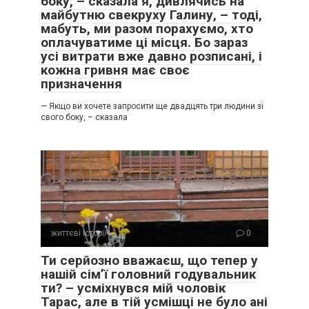
боку, – сказала я, дивлячись на
майбутню свекруху Галину, – тоді,
мабуть, ми разом порахуємо, хто
оплачуватиме ці місця. Бо зараз
усі витрати вже давно розписані, і
кожна гривня має своє
призначення
— Якщо ви хочете запросити ще двадцять три людини зі
свого боку, – сказала
життєві історії
0
Ти серйозно вважаєш, що тепер у
нашій сім’ї головний годувальник
ти? – усміхнувся мій чоловік
Тарас, але в тій усмішці не було ані