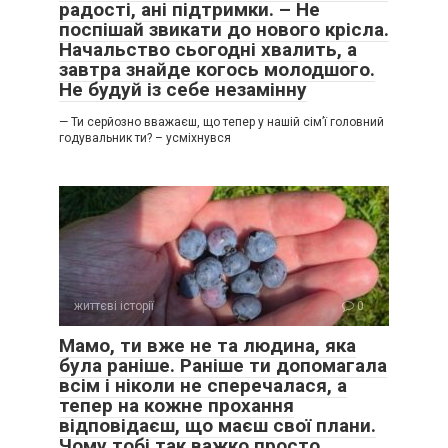
радості, ані підтримки. – Не
поспішай звикати до нового крісла.
Начальство сьогодні хвалить, а
завтра знайде когось молодшого.
Не будуй із себе незамінну
— Ти серйозно вважаєш, що тепер у нашій сім’ї головний
годувальник ти? – усміхнувся
життєві історії
0
Мамо, ти вже не та людина, яка
була раніше. Раніше ти допомагала
всім і ніколи не сперечалася, а
тепер на кожне прохання
відповідаєш, що маєш свої плани.
Чому тобі так важко просто