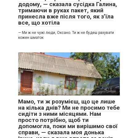
додому, — сказала сусідка Галина,
тримаючи в руках пакет, який
принесла вже після того, як з’їла
все, що хотіла
— Ми ж не чужі люди, Оксано. Ти ж не будеш рахувати
кожен шматок
життєві історії
0
Мамо, ти ж розумієш, що це лише
на кілька днів? Ми не просимо тебе
сидіти з ними місяцями. Нам
просто потрібно, щоб ти
допомогла, поки ми вирішимо свої
справи, — сказала моя донька