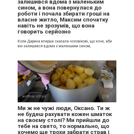
залишився вдома з маленьким
сином, а вона повернулася до
роботи і почала збирати гроші на
власне житло, Максим спочатку
навіть не зрозумів, що вона
говорить серйозно
Коли Дарина вперше сказала чоловікові, що хоче, аби
він залишився вдома з маленьким сином,
життєві історії
0
Ми ж не чужі люди, Оксано. Ти ж
не будеш рахувати кожен шматок
на своєму столі? Ми прийшли до
тебе на свято, то нормально, що
хочемо ще трохи забрати страв і