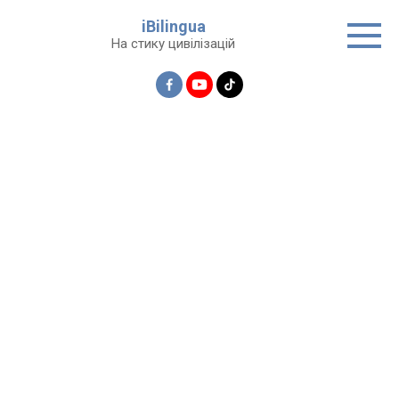
Перейти
iBilingua
до
На стику цивілізацій
вмісту