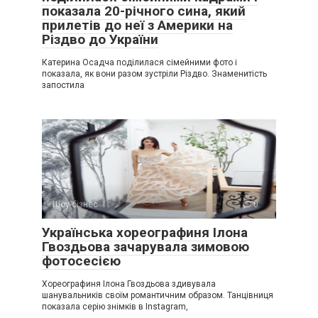
показала 20-річного сина, який
прилетів до неї з Америки на
Різдво до України
Катерина Осадча поділилася сімейними фото і
показала, як вони разом зустріли Різдво. Знаменитість
запостила
Шоу-бізнес
0
Українська хореографиня Ілона
Гвоздьова зачарувала зимовою
фотосесією
Хореографиня Ілона Гвоздьова здивувала
шанувальників своїм романтичним образом. Танцівниця
показала серію знімків в Instagram,