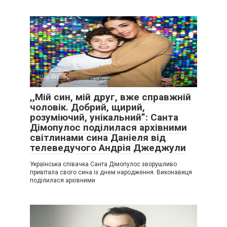
Шоу-бізнес
0
,,Мій син, мій друг, вже справжній
чоловік. Добрий, щирий,
розуміючий, унікальний”: Санта
Дімопулос поділилася архівними
світлинами сина Даніеля від
телеведучого Андрія Джеджули
Українська співачка Санта Дімопулос зворушливо
привітала свого сина із днем народження. Виконавиця
поділилася архівними