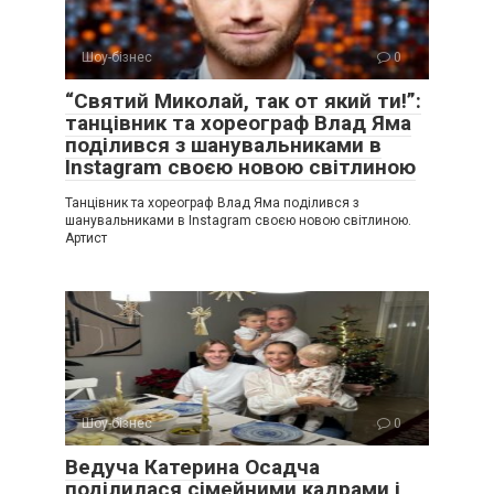
Шоу-бізнес
0
“Святий Миколай, так от який ти!”:
танцівник та хореограф Влад Яма
поділився з шанувальниками в
Instagram своєю новою світлиною
Танцівник та хореограф Влад Яма поділився з
шанувальниками в Instagram своєю новою світлиною.
Артист
Шоу-бізнес
0
Ведуча Катерина Осадча
поділилася сімейними кадрами і