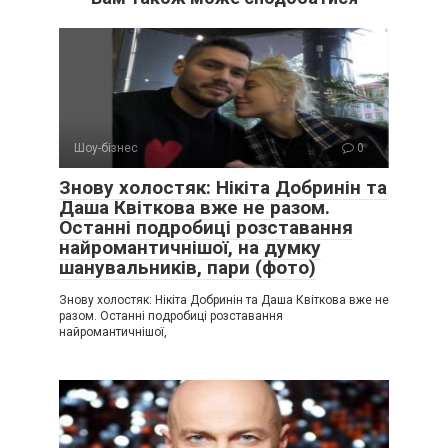
Шоу-бізнес
0
Знову холостяк: Нікіта Добринін та
Даша Квіткова вже не разом.
Останні подробиці розставання
найромантичнішої, на думку
шанувальників, пари (фото)
Знову холостяк: Нікіта Добринін та Даша Квіткова вже не
разом. Останні подробиці розставання
найромантичнішої,