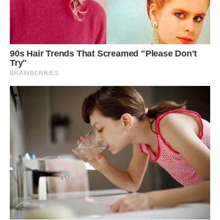
– Ліля, пішли вже! Нас чекають.
Але чекали насправді тільки Аллу.
Ліля вийшла одягнена, але все, що вона взяла з собою –
це стару, пошарпану ляльку.