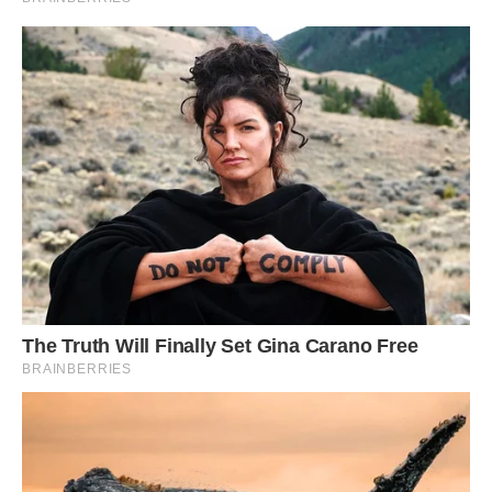
– Біжи збиратися, не бери ніяких речей, я тобі все куплю,
тільки одягни якусь курточку, на вулиці не дуже тепло –
Алла придивилася і зрозуміла, що одяг на її дочці далеко
не новий. Дівчинка пішла збиратися.
Алла підійшла до Валентини Петрівни і сунула бабусі
конверт.
– Це тобі за те, що виховала мою дочку, – вона подумала
і додала: – Дякую.