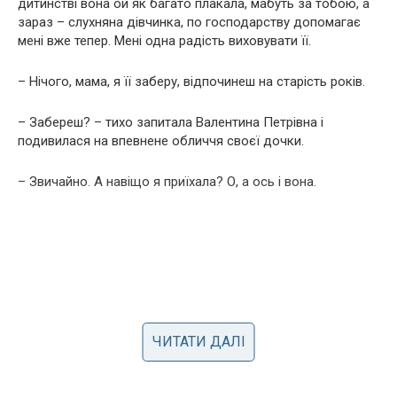
дитинстві вона ой як багато плакала, мабуть за тобою, а
зараз – слухняна дівчинка, по господарству допомагає
мені вже тепер. Мені одна радість виховувати її.
– Нічого, мама, я її заберу, відпочинеш на старість років.
– Забереш? – тихо запитала Валентина Петрівна і
подивилася на впевнене обличчя своєї дочки.
– Звичайно. А навіщо я приїхала? О, а ось і вона.
ЧИТАТИ ДАЛІ