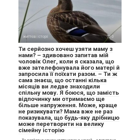
життєві історії
0
Ти серйозно хочеш узяти маму з
нами? – здивовано запитав мій
чоловік Олег, коли я сказала, що
вже зателефонувала його матері й
запросила її поїхати разом. – Ти ж
сама знаєш, що останні кілька
місяців ви ледве знаходили
спільну мову. Я боюся, що замість
відпочинку ми отримаємо ще
більше напруження. Може, краще
не ризикувати? Мама вже не раз
показувала, що будь-яку дрібницю
може перетворити на велику
сімейну історію