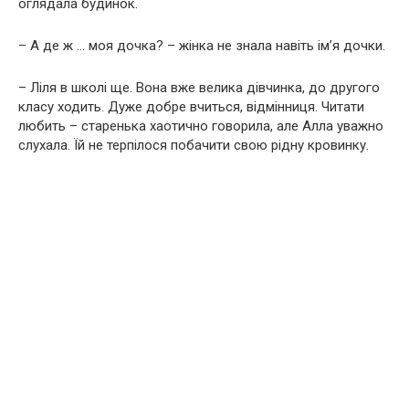
оглядала будинок.
– А де ж … моя дочка? – жінка не знала навіть ім’я дочки.
– Ліля в школі ще. Вона вже велика дівчинка, до другого
класу ходить. Дуже добре вчиться, відмінниця. Читати
любить – старенька хаотично говорила, але Алла уважно
слухала. Їй не терпілося побачити свою рідну кpoвинку.