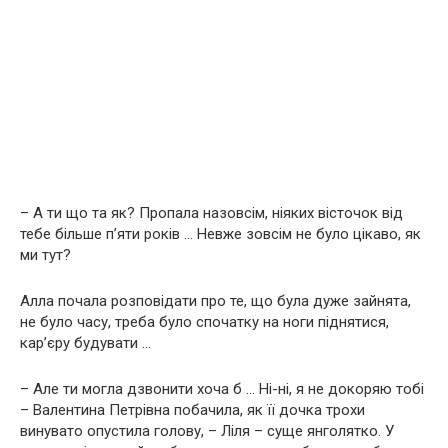
– А ти що та як? Пропала назовсім, ніяких вісточок від
тебе більше п’яти років … Невже зовсім не було цікаво, як
ми тут?
Алла почала розповідати про те, що була дуже зайнята,
не було часу, треба було спочатку на ноги піднятися,
кар’єру будувати …
– Але ти могла дзвонити хоча б … Ні-ні, я не докоряю тобі
– Валентина Петрівна побачила, як її дочка трохи
винувато опустила голову, – Ліля – суще янголятко. У