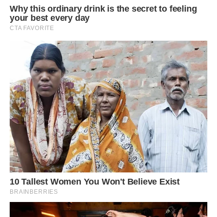
-Ти навіщо це ганчір’я взяла?
– Це не ганчір’я, мені її зробила бабуся.
Валентина Петрівна винувато посміхнулася: