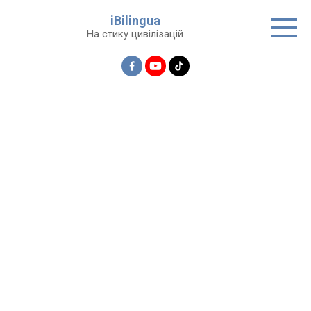
Перейти
iBilingua
до
На стику цивілізацій
вмісту