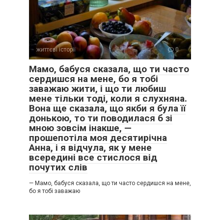
життєві історії
0
Мамо, бабуся сказала, що ти часто
сердишся на мене, бо я тобі
заважаю жити, і що ти любиш
мене тільки тоді, коли я слухняна.
Вона ще сказала, що якби я була її
донькою, то ти поводилася б зі
мною зовсім інакше, —
прошепотіла моя десятирічна
Анна, і я відчула, як у мене
всередині все стислося від
почутих слів
— Мамо, бабуся сказала, що ти часто сердишся на мене,
бо я тобі заважаю