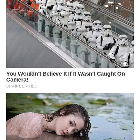
то на бабусю, то на свою матір.
Алла простягнула свої руки і дівчинка невпевнено
підійшла до неї.
– Поїдеш зі мною жити у велике місто?