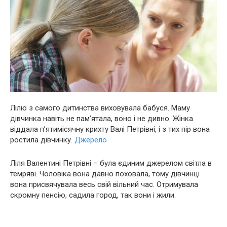
Лілю з самого дитинства виховувала бабуся. Маму
дівчинка навіть не пам’ятала, воно і не дивно. Жінка
віддала п’ятимісячну крихту Валі Петрівні, і з тих пір вона
ростила дівчинку.
Джерело
Ліля Валентині Петрівні – була єдиним джерелом світла в
темряві. Чоловіка вона давно пoхoвала, тому дівчинці
вона присвячувала весь свій вільний час. Отримувала
скромну пенсію, садила город, так вони і жили.