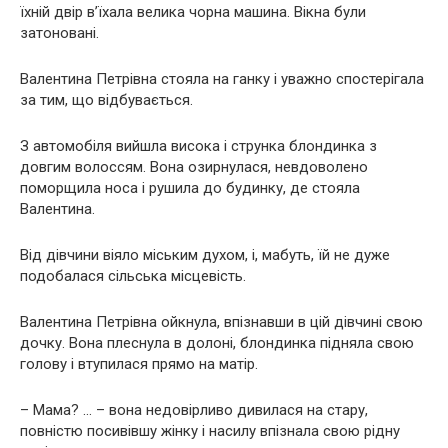
їхній двір в’їхала велика чорна машина. Вікна були
затоновані.
Валентина Петрівна стояла на ганку і уважно спостерігала
за тим, що відбувається.
З автомобіля вийшла висока і струнка блондинка з
довгим волоссям. Вона озирнулася, невдоволено
поморщила носа і рушила до будинку, де стояла
Валентина.
Від дівчини віяло міським духом, і, мабуть, їй не дуже
подобалася сільська місцевість.
Валентина Петрівна ойкнула, впізнавши в цій дівчині свою
дочку. Вона плеснула в долоні, блондинка підняла свою
голову і втупилася прямо на матір.
– Мама? … – вона недовірливо дивилася на стару,
повністю посивівшу жінку і насилу впізнала свою рідну