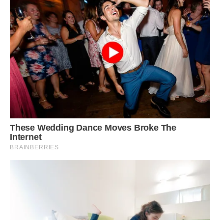
– Не було грошей на іграшки, довелося ось викручуватися
…
На вулиці Валентина Петрівна проводила машину сумним
поглядом і заплакала. Від неї відняли найрідніше, що у неї
було.
Удома вона так і не доторкнулася до конверту і навіть не
подивилася, скільки грошей залишила їй любляча дочка
Алла.