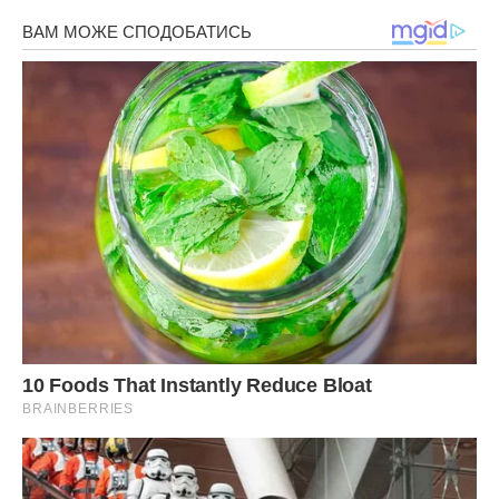
У коридор дійсно хтось увійшов, і це була Ліля.
Вона бачила незнайому машину у дворі і поспішала
додому, щоб подивитися, хто приїхав. Але дівчинка не
очікувала побачити свою матір.
– Доню, йди до матусі.
Дівчинка стояла посеред кімнати і розгублено дивилася