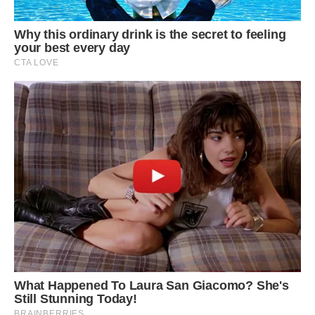
ж заметушилася:
– Та що ти, Лілечко! Їдь з мамою, я залишуся в своєму
будинку, мені тут і правда буде краще. Будете іноді
навідуватися до мене в гості, або я до вас.
– Бачиш? Бабуся не хоче.- Алла притулила до себе
дівчинку і обняла.