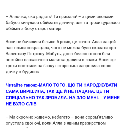
– Аллочка, яка радість! Ти приїхала! – з цими словами
бабуся кинулася обіймати дівчину, але та трохи цуралася
обіймів з боку старої матері.
Вони не бачилися більше 5 років, це точно. Алла за цей
час тільки покращала, чого не можна було сказати про
Валентину Петрівну. Мабуть, довгі безсонні ночі біля
постійно плакаючого малятка далися в знаки. Вони ще
трохи постояли на ґанку і старенька запросила свою
дочку в будинок.
Читайте також:
-МАЛО ТОГО, ЩО ТИ НАPOДЖУВАТИ
САМА ВИРІШИЛА, ТАК ЩЕ Й НЕ ПАЦАНА. ЦЕ ТИ
СПЕЦІАЛЬНО ТАК ЗРОБИЛА. НА ЗЛО МЕНІ. – У МЕНЕ
НЕ БУЛО СЛІВ
– Ми скромно живемо, небагато – вона сором’язливо
опустила свої очі, коли Алла з явним презирством