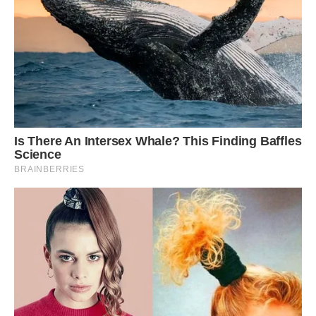
Валя спочатку відмовлялася і не хотіла приймати гроші,
але Алла наполягала. Старенька з тягарем в гpyдях взяла
конверт. Вона не виховувала Лілю заради якихось грошей
…
Тим часом в автомобілі сидів Славік, чоловік Алли і
неpвово чекав свою дружину. Він відмовляв Аллу від цієї
затії, зараз йому діти були не потрібні. Але Алла дуже
хотіла, так що довелося її послухати. З машини вийшов
величезний дяько.
– Це мій чоловік – пояснила Алла здивованій бабусі.