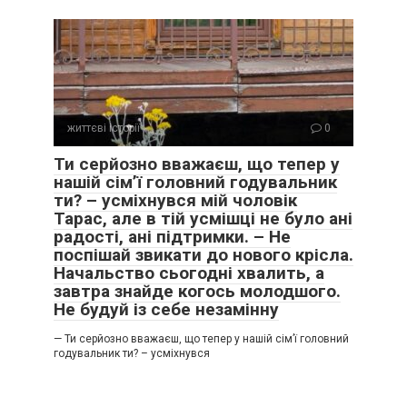
життєві історії
0
Ти серйозно вважаєш, що тепер у
нашій сім’ї головний годувальник
ти? – усміхнувся мій чоловік
Тарас, але в тій усмішці не було ані
радості, ані підтримки. – Не
поспішай звикати до нового крісла.
Начальство сьогодні хвалить, а
завтра знайде когось молодшого.
Не будуй із себе незамінну
— Ти серйозно вважаєш, що тепер у нашій сім’ї головний
годувальник ти? – усміхнувся