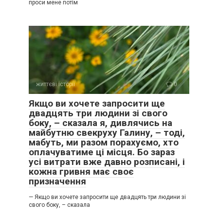
проси мене потім
життєві історії
0
Якщо ви хочете запросити ще
двадцять три людини зі свого
боку, – сказала я, дивлячись на
майбутню свекруху Галину, – тоді,
мабуть, ми разом порахуємо, хто
оплачуватиме ці місця. Бо зараз
усі витрати вже давно розписані, і
кожна гривня має своє
призначення
— Якщо ви хочете запросити ще двадцять три людини зі
свого боку, – сказала