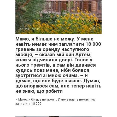
життєві історії
0
Мамо, я більше не можу. У мене
навіть немає чим заплатити 18 000
гривень за оренду наступного
місяця, – сказав мій син Артем,
коли я відчинила двері. Голос у
нього тремтів, а сам він дивився
кудись повз мене, ніби боявся
зустрітися зі мною очима. – Я
думав, що все буде інакше. Думав,
що впораюся сам, але тепер навіть
не знаю, що робити
– Мамо, я більше не можу… У мене навіть немає чим
заплатити 18 000