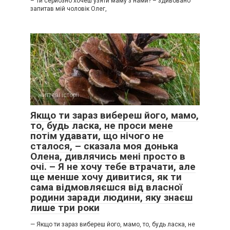
– Ти серйозно хочеш узяти маму з нами? – здивовано
запитав мій чоловік Олег,
життєві історії
0
Якщо ти зараз вибереш його, мамо,
то, будь ласка, не проси мене
потім удавати, що нічого не
сталося, – сказала моя донька
Олена, дивлячись мені просто в
очі. – Я не хочу тебе втрачати, але
ще менше хочу дивитися, як ти
сама відмовляєшся від власної
родини заради людини, яку знаєш
лише три роки
— Якщо ти зараз вибереш його, мамо, то, будь ласка, не