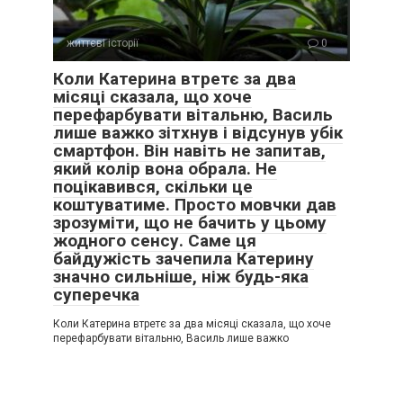
життєві історії
0
Коли Катерина втретє за два
місяці сказала, що хоче
перефарбувати вітальню, Василь
лише важко зітхнув і відсунув убік
смартфон. Він навіть не запитав,
який колір вона обрала. Не
поцікавився, скільки це
коштуватиме. Просто мовчки дав
зрозуміти, що не бачить у цьому
жодного сенсу. Саме ця
байдужість зачепила Катерину
значно сильніше, ніж будь-яка
суперечка
Коли Катерина втретє за два місяці сказала, що хоче
перефарбувати вітальню, Василь лише важко