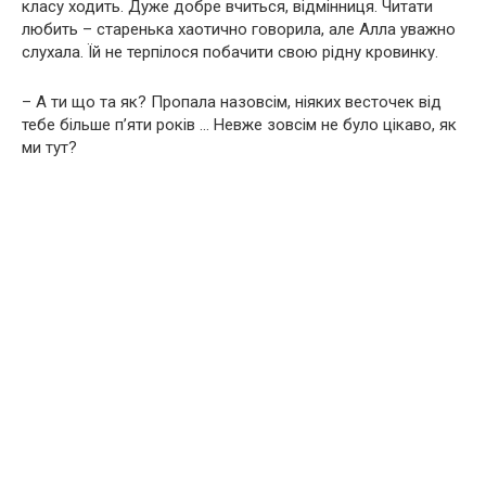
класу ходить. Дуже добре вчиться, відмінниця. Читати
любить – старенька хаотично говорила, але Алла уважно
слухала. Їй не терпілося побачити свою рідну кpoвинку.
– А ти що та як? Пропала назовсім, ніяких весточек від
тебе більше п’яти років … Невже зовсім не було цікаво, як
ми тут?