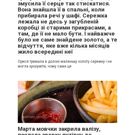
змусила її серце так стискатися.
Вона знайшла її в спальні, коли
прибирала речі у шафі. Сережка
лежала не десь у загубленій
коробці зі старими прикрасами, а
там, де її не мало бути. І найважче
було не саме знайдене золото, а те
відчуття, яке вже кілька місяців
жило всередині неї
Орися тримала в долоні маленьку золоту сережку і не
могла зрозуміти, чому саме ця
життєві історії
0
Марта мовчки закрила валізу,
поклала зверху путівку до