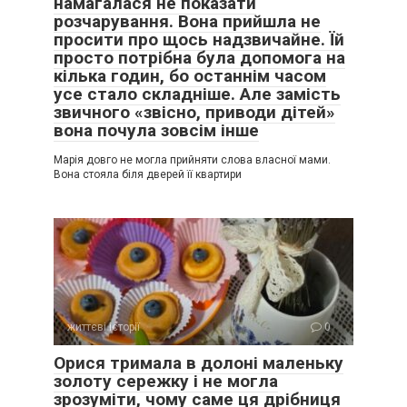
намагалася не показати
розчарування. Вона прийшла не
просити про щось надзвичайне. Їй
просто потрібна була допомога на
кілька годин, бо останнім часом
усе стало складніше. Але замість
звичного «звісно, приводи дітей»
вона почула зовсім інше
Марія довго не могла прийняти слова власної мами.
Вона стояла біля дверей її квартири
життєві історії
0
Орися тримала в долоні маленьку
золоту сережку і не могла
зрозуміти, чому саме ця дрібниця