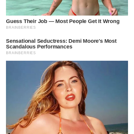
– Ліля, пішли вже! Нас чекають.
Але чекали насправді тільки Аллу.
Ліля вийшла одягнена, але все, що вона взяла з собою –
це стару, пошарпану ляльку.