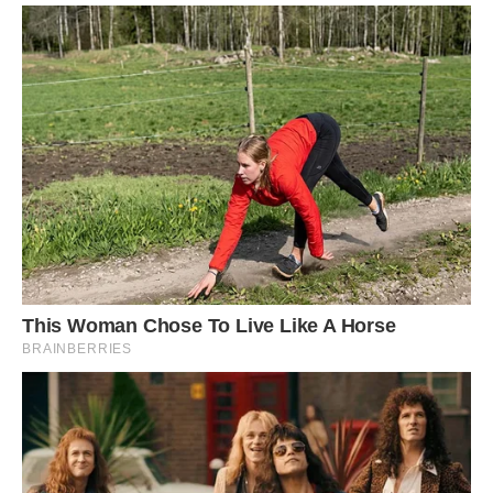
– Біжи збиратися, не бери ніяких речей, я тобі все куплю,
тільки одягни якусь курточку, на вулиці не дуже тепло –
Алла придивилася і зрозуміла, що одяг на її дочки далеко
не нова. Дівчинка пішла збиратися.
Алла підійшла до Валентини Петрівни і сунула бабусі
конверт.
– Це тобі за те, що виховувала мою дочку, – вона
подумала і додала: – Дякую.
Валя спочатку відмовлялася і не хотіла приймати гроші,