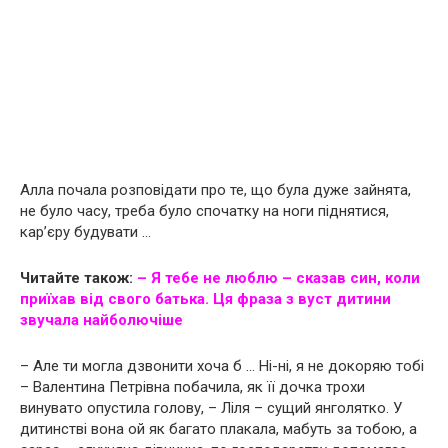
Алла почала розповідати про те, що була дуже зайнята,
не було часу, треба було спочатку на ноги піднятися,
кар’єру будувати …
Читайте також:
– Я тебе не люблю – сказав син, коли
приїхав від свого батька. Ця фраза з вуст дитини
звучала нaйбoлючiше
– Але ти могла дзвонити хоча б … Ні-ні, я не докоряю тобі
– Валентина Петрівна побачила, як її дочка трохи
винувато опустила голову, – Ліля – сущий янголятко. У
дитинстві вона ой як багато плакала, мабуть за тобою, а