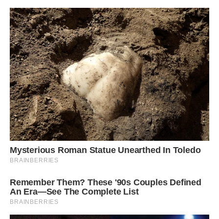
– Не було грошей на іграшки, довелося ось викручуватися
…
На вулиці Валентина Петрівна проводила машину сумним
поглядом і заплакала. Від неї відняли найрідніша, що у неї
було.
Удома вона так і не доторкнулася до конверту і навіть не
подивилася, скільки грошей залишила їй любляча дочка
Алла.