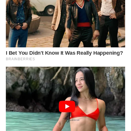
але Алла наполягала. Старенька з вагою в грудях взяла
конверт. Вона не виховувала Лілю заради якихось грошей
…
Тим часом в автомобілі сидів Славік, чоловік Алли і
нервово чекав свою дружину. Він відмовляв Аллу від цієї
затії, зараз йому діти були не потрібні. Але Алла дуже
хотіла, так що довелося її послухати. З машини вийшов
великий гудок.
– Це мій чоловік – пояснила Алла здивованої бабусі.