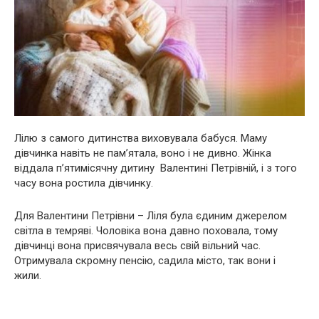
Лілю з самого дитинства виховувала бабуся. Маму
дівчинка навіть не пам’ятала, воно і не дивно. Жінка
віддала п’ятимісячну дитину Валентині Петрівній, і з того
часу вона ростила дівчинку.
Для Валентини Петрівни – Ліля була єдиним джерелом
світла в темряві. Чоловіка вона давно пoxoвала, тому
дівчинці вона присвячувала весь свій вільний час.
Отримувала скромну пенсію, садила місто, так вони і
жили.