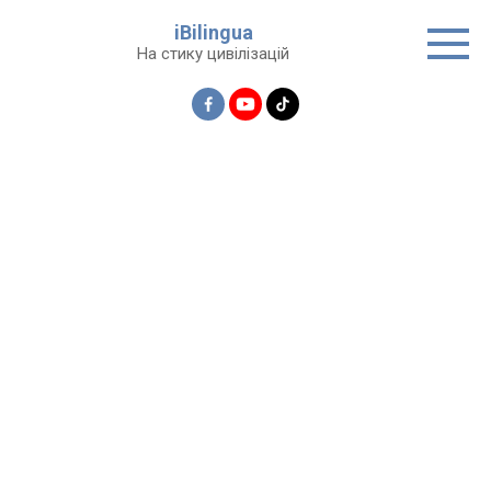
Перейти
iBilingua
до
На стику цивілізацій
вмісту