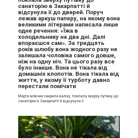
санаторію в Закарпатті й
відсунула її до дверей. Поруч
лежав аркуш паперу, на якому вона
великими літерами написала лише
одне речення: «Їжа в
холодильнику на два дні. Далі
впораєшся сам». За тридцять
років шлюбу вона жодного разу не
залишала чоловіка самого довше,
ніж на одну ніч. Та цього разу все
було інакше. Вона не тікала від
домашніх клопотів. Вона тікала від
життя, у якому її турботу давно
перестали помічати
Марта мовчки закрила валізу, поклала зверху путівку до
санаторію в Закарпатті й відсунула її