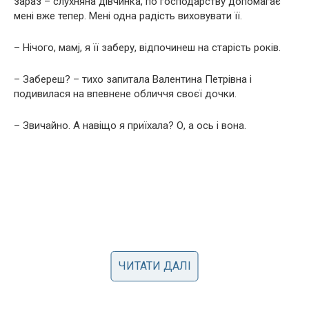
зараз – слухняна дівчинка, по господарству допомагає
мені вже тепер. Мені одна радість виховувати її.
– Нічого, мамj, я її заберу, відпочинеш на старість років.
– Забереш? – тихо запитала Валентина Петрівна і
подивилася на впевнене обличчя своєї дочки.
– Звичайно. А навіщо я приїхала? О, а ось і вона.
ЧИТАТИ ДАЛІ