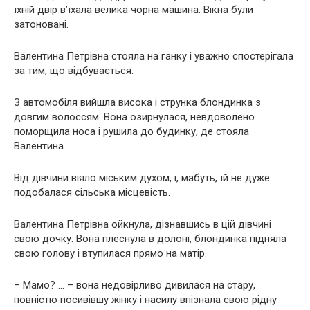
їхній двір в’їхала велика чорна машина. Вікна були
затоновані.
Валентина Петрівна стояла на ганку і уважно спостерігала
за тим, що відбувається.
З автомобіля вийшла висока і струнка блондинка з
довгим волоссям. Вона озирнулася, невдоволено
поморщила носа і рушила до будинку, де стояла
Валентина.
Від дівчини віяло міським духом, і, мабуть, їй не дуже
подобалася сільська місцевість.
Валентина Петрівна ойкнула, дізнавшись в цій дівчині
свою дочку. Вона плеснула в долоні, блондинка підняла
свою голову і втупилася прямо на матір.
– Мамo? … – вона недовірливо дивилася на стару,
повністю посивівшу жінку і насилу впізнала свою рідну