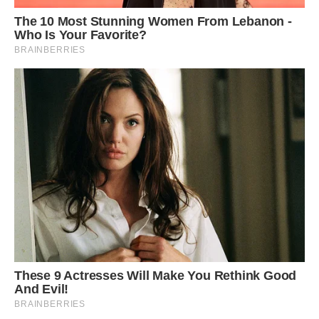
– Та що ти, Лілечко! Їдь з мамою, я залишуся в своєму
будинку, мені тут і правда буде краще. Будете іноді
навідуватися до мене в гості, або я до вас.
– Бачиш? Бабуся не хоче.- Алла притулила до себе
дівчинку і обняла.