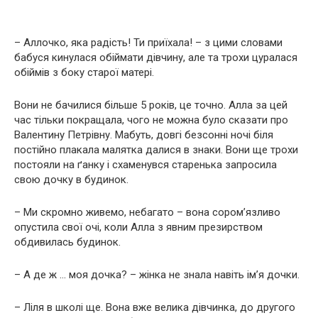
– Аллочко, яка радість! Ти приїхала! – з цими словами
бабуся кинулася обіймати дівчину, але та трохи цуралася
обіймів з боку старої матері.
Вони не бачилися більше 5 років, це точно. Алла за цей
час тільки покращала, чого не можна було сказати про
Валентину Петрівну. Мабуть, довгі безсонні ночі біля
постійно плакала малятка далися в знаки. Вони ще трохи
постояли на ґанку і схаменувся старенька запросила
свою дочку в будинок.
– Ми скромно живемо, небагато – вона сором’язливо
опустила свої очі, коли Алла з явним презирством
обдивилась будинок.
– А де ж … моя дочка? – жінка не знала навіть ім’я дочки.
– Ліля в школі ще. Вона вже велика дівчинка, до другого