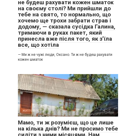
не будеш рахувати кожен шматок
на своєму столі? Ми прийшли до
тебе на свято, то нормально, що
хочемо ще трохи забрати страв і
додому, — сказала сусідка Галина,
тримаючи в руках пакет, який
принесла вже після того, як з’їла
все, що хотіла
— Ми ж не чужі люди, Оксано. Ти ж не будеш рахувати
кожен шматок
життєві історії
0
Мамо, ти ж розумієш, що це лише
на кілька днів? Ми не просимо тебе
сидіти з ними місяцями. Нам