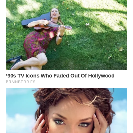
Алла простягнула свої руки і дівчинка невпевнено
підійшла до неї.
– Поїдеш зі мною жити у велике місто?