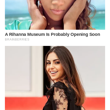
– А як же ма … бабуся?
– А Валентині Петрівні прийшла пора піти на заслужений
відпочинок. У селі їй буде добре і без тебе. А тобі буде
краще в місті, там більше можливостей, бабуся каже, ти
читати любиш. Там великі бібліотеки, величезні книжкові
магазини. – Алла бачила, як очі дівчинки загорілися. Жінка
знала, що дитину буде легко задурити. Але тут очі
дівчинки погасли і вона впевнено сказала:
– Я не поїду звідси без бабусі.
Таке в плани Алли не входило. Валентина Петрівна відразу
ж заметушилася: