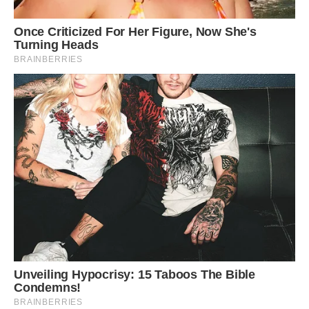
-Ти навіщо це ганчір’я взяла?
– Це не ганчір’я, мені її зробила бабуся.
Валентина Петрівна винувато посміхнулася: