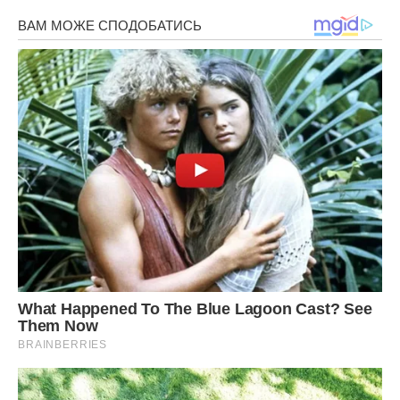
У коридор дійсно хтось увійшов, і це була Ліля.
Вона бачила незнайому машину у дворі і поспішала
додому, щоб подивитися, хто приїхав. Але дівчинка не
очікувала побачити свою матір.
– Доню, йди до матусі.
Дівчинка стояла посеред кімнати і розгублено дивилася
то на бабусю, то на свою матір.