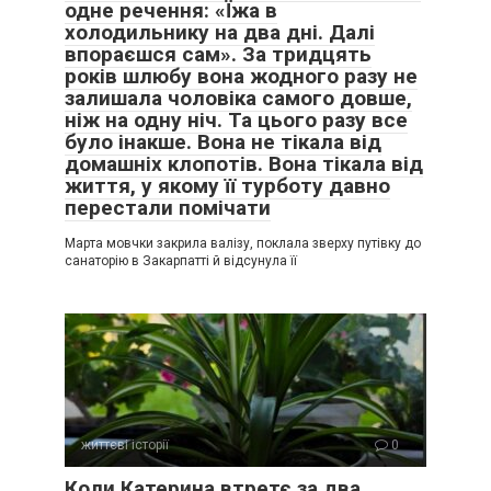
одне речення: «Їжа в
холодильнику на два дні. Далі
впораєшся сам». За тридцять
років шлюбу вона жодного разу не
залишала чоловіка самого довше,
ніж на одну ніч. Та цього разу все
було інакше. Вона не тікала від
домашніх клопотів. Вона тікала від
життя, у якому її турботу давно
перестали помічати
Марта мовчки закрила валізу, поклала зверху путівку до
санаторію в Закарпатті й відсунула її
життєві історії
0
Коли Катерина втретє за два