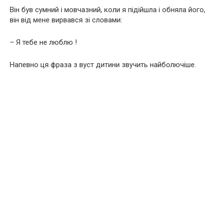
Він був сумний і мовчазний, коли я підійшла і обняла його,
він від мене вирвався зі словами:
– Я тебе не люблю !
Напевно ця фраза з вуст дитини звучить найболючіше.