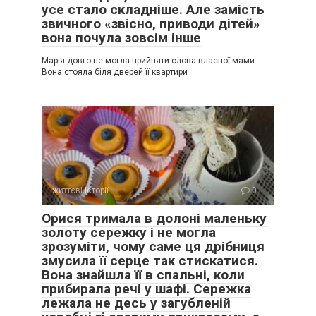
усе стало складніше. Але замість
звичного «звісно, приводи дітей»
вона почула зовсім інше
Марія довго не могла прийняти слова власної мами.
Вона стояла біля дверей її квартири
життєві історії
0
Орися тримала в долоні маленьку
золоту сережку і не могла
зрозуміти, чому саме ця дрібниця
змусила її серце так стискатися.
Вона знайшла її в спальні, коли
прибирала речі у шафі. Сережка
лежала не десь у загубленій