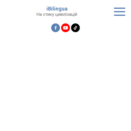
Перейти
iBilingua
до
На стику цивілізацій
вмісту