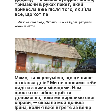
тримаючи в руках пакет, який
принесла вже після того, як з’їла
все, що хотіла
— Ми ж не чужі люди, Оксано. Ти ж не будеш рахувати
кожен шматок
життєві історії
0
Мамо, ти ж розумієш, що це лише
на кілька днів? Ми не просимо тебе
сидіти з ними місяцями. Нам
просто потрібно, щоб ти
допомогла, поки ми вирішимо свої
справи, — сказала моя донька
Ірина, коли я вже втретє за вечір