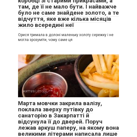
коробці зі старими прикрасами, а
там, де її не мало бути. І найважче
було не саме знайдене золото, а те
відчуття, яке вже кілька місяців
жило всередині неї
Орися тримала в долоні маленьку золоту сережку і не
могла зрозуміти, чому саме ця
життєві історії
0
Марта мовчки закрила валізу,
поклала зверху путівку до
санаторію в Закарпатті й
відсунула її до дверей. Поруч
лежав аркуш паперу, на якому вона
великими літерами написала лише