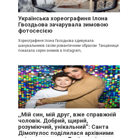
Шоу-бізнес
0
Українська хореографиня Ілона
Гвоздьова зачарувала зимовою
фотосесією
Хореографиня Ілона Гвоздьова здивувала
шанувальників своїм романтичним образом. Танцівниця
показала серію знімків в Instagram,
Шоу-бізнес
0
,,Мій син, мій друг, вже справжній
чоловік. Добрий, щирий,
розуміючий, унікальний”: Санта
Дімопулос поділилася архівними