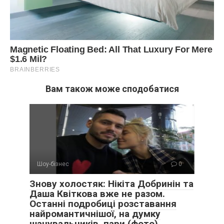
Вам також може сподобатися
Шоу-бізнес
0
Знову холостяк: Нікіта Добринін та
Даша Квіткова вже не разом.
Останні подробиці розставання
найромантичнішої, на думку
шанувальників, пари (фото)