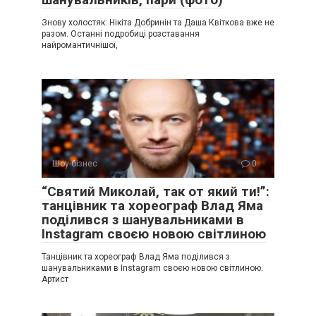
Знову холостяк: Нікіта Добринін та Даша Квіткова вже не
разом. Останні подробиці розставання
найромантичнішої,
Шоу-бізнес
0
“Святий Миколай, так от який ти!”:
танцівник та хореограф Влад Яма
поділився з шанувальниками в
Instagram своєю новою світлиною
Танцівник та хореограф Влад Яма поділився з
шанувальниками в Instagram своєю новою світлиною.
Артист