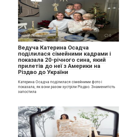
Шоу-бізнес
0
Ведуча Катерина Осадча
поділилася сімейними кадрами і
показала 20-річного сина, який
прилетів до неї з Америки на
Різдво до України
Катерина Осадча поділилася сімейними фото і
показала, як вони разом зустріли Різдво. Знаменитість
запостила