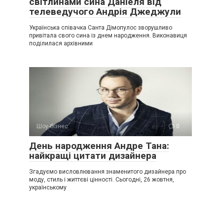
світлинами сина Даніеля від
телеведучого Андрія Джеджули
Українська співачка Санта Дімопулос зворушливо
привітала свого сина із днем народження. Виконавиця
поділилася архівними
Шоу-бізнес
0
День народження Андре Тана:
найкращі цитати дизайнера
Згадуємо висловлювання знаменитого дизайнера про
моду, стиль і життєві цінності. Сьогодні, 26 жовтня,
українському