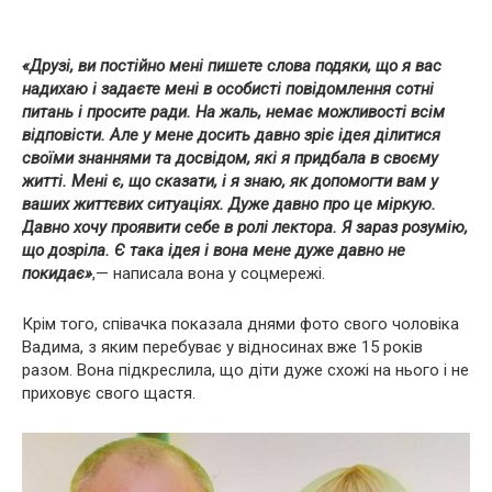
«Друзі, ви постійно мені пишете слова подяки, що я вас
надихаю і задаєте мені в особисті повідомлення сотні
питань і просите ради. На жаль, немає можливості всім
відповісти. Але у мене досить давно зріє ідея ділитися
своїми знаннями та досвідом, які я придбала в своєму
житті. Мені є, що сказати, і я знаю, як допомогти вам у
ваших життєвих ситуаціях. Дуже давно про це міркую.
Давно хочу проявити себе в ролі лектора. Я зараз розумію,
що дозріла. Є така ідея і вона мене дуже давно не
покидає»
,— написала вона у соцмережі.
Крім того, співачка показала днями фото свого чоловіка
Вадима, з яким перебуває у відносинах вже 15 років
разом. Вона підкреслила, що діти дуже схожі на нього і не
приховує свого щастя.