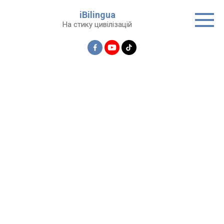
Перейти
iBilingua
до
На стику цивілізацій
вмісту