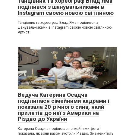
танцівник та хореограф Влад Яма
поділився з шанувальниками в
Instagram своєю новою світлиною
Танцівник та хореограф Влад Яма поділився з
шанувальниками в Instagram своєю новою світлиною.
Артист
Шоу-бізнес
0
Ведуча Катерина Осадча
поділилася сімейними кадрами і
показала 20-річного сина, який
прилетів до неї з Америки на
Різдво до України
Катерина Осадча поділилася сімейними фото і
показала, як вони разом зустріли Різдво. Знаменитість