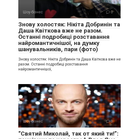
Шоу-бізнес
0
Знову холостяк: Нікіта Добринін та
Даша Квіткова вже не разом.
Останні подробиці розставання
найромантичнішої, на думку
шанувальників, пари (фото)
Знову холостяк: Нікіта Добринін та Даша Квіткова вже не
разом. Останні подробиці розставання
найромантичнішої,
Шоу-бізнес
0
“Святий Миколай, так от який ти!”: