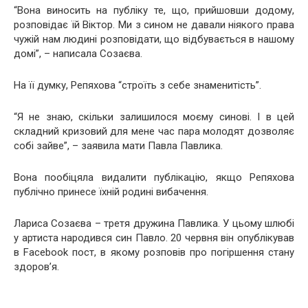
“Вона виносить на публіку те, що, прийшовши додому,
розповідає їй Віктор. Ми з сином не давали ніякого права
чужій нам людині розповідати, що відбувається в нашому
домі”, – написала Созаєва.
На її думку, Репяхова “строїть з себе знаменитість”.
“Я не знаю, скільки залишилося моєму синові. І в цей
складний кризовий для мене час пара молодят дозволяє
собі зайве”, – заявила мати Павла Павлика.
Вона пообіцяла видалити публікацію, якщо Репяхова
публічно принесе їхній родині вибачення.
Лариса Созаєва – третя дружина Павлика. У цьому шлюбі
у артиста народився син Павло. 20 червня він опублікував
в Facebook пост, в якому розповів про погіршення стану
здоров’я.