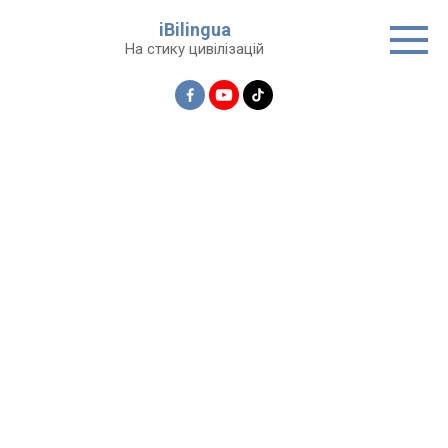
Перейти
iBilingua
до
На стику цивілізацій
вмісту