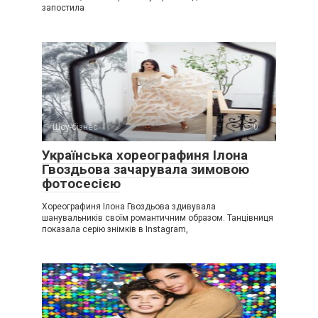
запостила
Шоу-бізнес
0
Українська хореографиня Ілона
Гвоздьова зачарувала зимовою
фотосесією
Хореографиня Ілона Гвоздьова здивувала
шанувальників своїм романтичним образом. Танцівниця
показала серію знімків в Instagram,