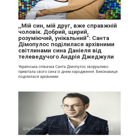
Шоу-бізнес
0
,,Мій син, мій друг, вже справжній
чоловік. Добрий, щирий,
розуміючий, унікальний”: Санта
Дімопулос поділилася архівними
світлинами сина Даніеля від
телеведучого Андрія Джеджули
Українська співачка Санта Дімопулос зворушливо
привітала свого сина із днем народження. Виконавиця
поділилася архівними
Шоу-бізнес
0