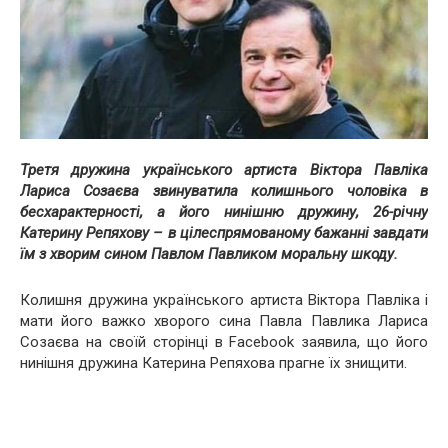
Третя дружина українського артиста Віктора Павліка
Лариса Созаєва звинуватила колишнього чоловіка в
бесхарактерності, а його нинішню дружину, 26-річну
Катерину Репяхову – в цілеспрямованому бажанні завдати
їм з хворим сином Павлом Павликом моральну шкоду.
Колишня дружина українського артиста Віктора Павліка і
мати його важко хворого сина Павла Павлика Лариса
Созаєва на своїй сторінці в Facebook заявила, що його
нинішня дружина Катерина Репяхова прагне їх знищити.