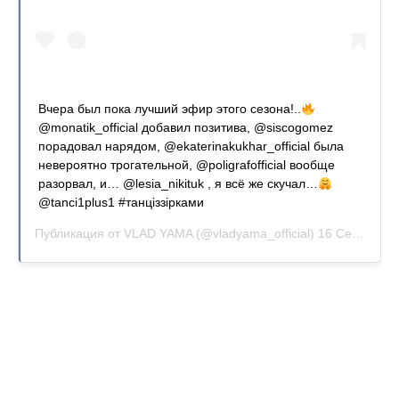
Вчера был пока лучший эфир этого сезона!..
@monatik_official добавил позитива, @siscogomez
порадовал нарядом, @ekaterinakukhar_official была
невероятно трогательной, @poligrafofficial вообще
разорвал, и… @lesia_nikituk , я всё же скучал…
@tanci1plus1 #танціззірками
Публикация от
VLAD YAMA
(@vladyama_official)
16 Сен 2019 в 7:01 PDT