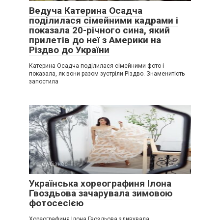
Ведуча Катерина Осадча
поділилася сімейними кадрами і
показала 20-річного сина, який
прилетів до неї з Америки на
Різдво до України
Катерина Осадча поділилася сімейними фото і
показала, як вони разом зустріли Різдво. Знаменитість
запостила
Шоу-бізнес
0
Українська хореографиня Ілона
Гвоздьова зачарувала зимовою
фотосесією
Хореографиня Ілона Гвоздьова здивувала