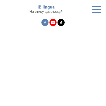
Перейти
iBilingua
до
На стику цивілізацій
вмісту