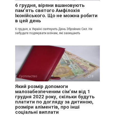
6 грудня, віряни вшановують
пам’ять святого Амфілохія
Іконійського. Що не можна робити
в цей день
6 грудня, в Україні святкують День Збройних Сил. Не
забудьте подякувати воїнам, які захищають
Суспільство
0
Який розмір допомоги
малозабезпеченим сім’ям від 1
грудня 2022 року, скільки будуть
платити по догляду за дитиною,
розміри аліментів, про інші
соціальні виплати