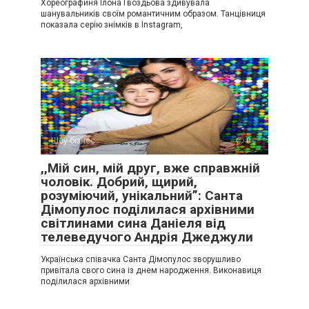
Хореографиня Ілона Гвоздьова здивувала
шанувальників своїм романтичним образом. Танцівниця
показала серію знімків в Instagram,
Шоу-бізнес
0
,,Мій син, мій друг, вже справжній
чоловік. Добрий, щирий,
розуміючий, унікальний”: Санта
Дімопулос поділилася архівними
світлинами сина Даніеля від
телеведучого Андрія Джеджули
Українська співачка Санта Дімопулос зворушливо
привітала свого сина із днем народження. Виконавиця
поділилася архівними