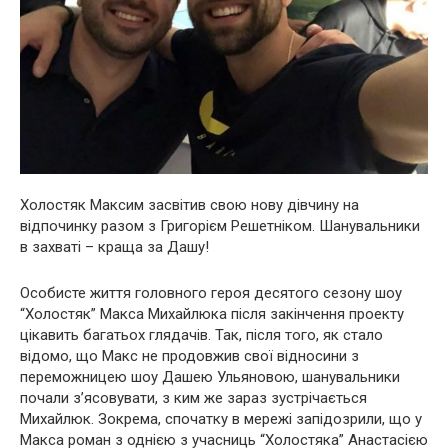
Холостяк Максим засвітив свою нову дівчину на
відпочинку разом з Григорієм Решетніком. Шанувальники
в захваті – краща за Дашу!
Особисте життя головного героя десятого сезону шоу
“Холостяк” Макса Михайлюка після закінчення проекту
цікавить багатьох глядачів. Так, після того, як стало
відомо, що Макс не продовжив свої відносини з
переможницею шоу Дашею Ульяновою, шанувальники
почали з’ясовувати, з ким же зараз зустрічається
Михайлюк. Зокрема, спочатку в мережі запідозрили, що у
Макса роман з однією з учасниць “Холостяка” Анастасією