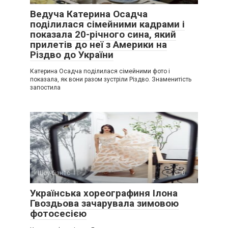
Ведуча Катерина Осадча
поділилася сімейними кадрами і
показала 20-річного сина, який
прилетів до неї з Америки на
Різдво до України
Катерина Осадча поділилася сімейними фото і
показала, як вони разом зустріли Різдво. Знаменитість
запостила
Шоу-бізнес
0
Українська хореографиня Ілона
Гвоздьова зачарувала зимовою
фотосесією