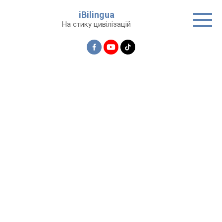
Перейти
iBilingua
до
На стику цивілізацій
вмісту