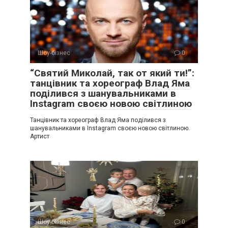
Шоу-бізнес
0
“Святий Миколай, так от який ти!”:
танцівник та хореограф Влад Яма
поділився з шанувальниками в
Instagram своєю новою світлиною
Танцівник та хореограф Влад Яма поділився з
шанувальниками в Instagram своєю новою світлиною.
Артист
Шоу-бізнес
0