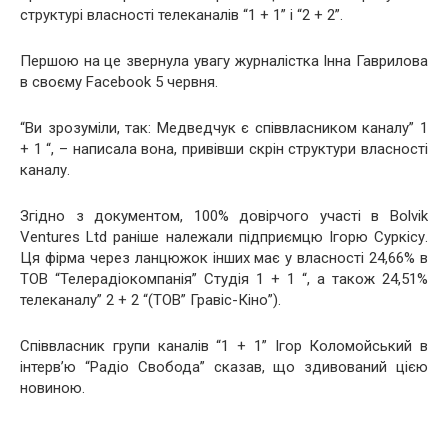
структурі власності телеканалів “1 + 1” і “2 + 2”.
Першою на це звернула увагу журналістка Інна Гаврилова
в своєму Facebook 5 червня.
“Ви зрозуміли, так: Медведчук є співвласником каналу” 1
+ 1 “, – написала вона, привівши скрін структури власності
каналу.
Згідно з документом, 100% довірчого участі в Bolvik
Ventures Ltd раніше належали підприємцю Ігорю Суркісу.
Ця фірма через ланцюжок інших має у власності 24,66% в
ТОВ “Телерадіокомпанія” Студія 1 + 1 “, а також 24,51%
телеканалу” 2 + 2 “(ТОВ” Гравіс-Кіно”).
Співвласник групи каналів “1 + 1” Ігор Коломойський в
інтерв’ю “Радіо Свобода” сказав, що здивований цією
новиною.