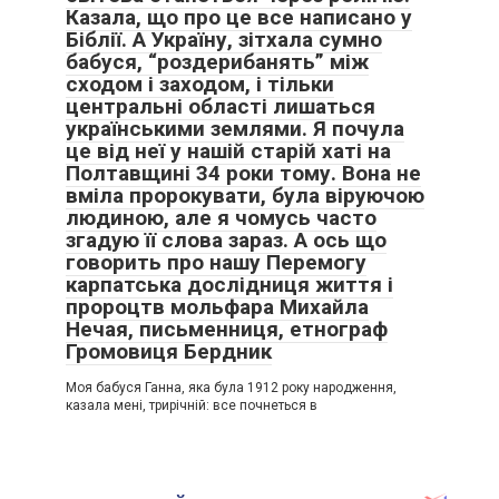
Казала, що про це все написано у
Біблії. А Україну, зітхала сумно
бабуся, “роздерибанять” між
сходом і заходом, і тільки
центральні області лишаться
українськими землями. Я почула
це від неї у нашій старій хаті на
Полтавщині 34 роки тому. Вона не
вміла пророкувати, була віруючою
людиною, але я чомусь часто
згадую її слова зараз. А ось що
говорить про нашу Перемогу
карпатська дослідниця життя і
пророцтв мольфара Михайла
Нечая, письменниця, етнограф
Громовиця Бердник
Моя бабуся Ганна, яка була 1912 року народження,
казала мені, трирічній: все почнеться в