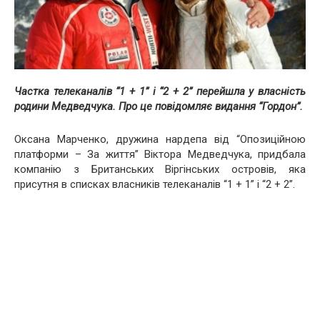
Частка телеканалів “1 + 1” і “2 + 2” перейшла у власність
родини Медведчука. Про це повідомляє видання “Гордон”.
Оксана Марченко, дружина нардепа від “Опозиційною
платформи – За життя” Віктора Медведчука, придбала
компанію з Британських Віргінських островів, яка
присутня в списках власників телеканалів “1 + 1” і “2 + 2”.