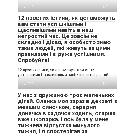
Цікаве
0
12 простих істини, як допоможуть
вам стати успішнішими і
щасливішими навіть в наш
непростий час. Це зовсім не
складно і дієво, я особисто знаю
таких людей, які живуть за цими
правилами і є дуже успішними.
Спробуйте!
12 простих істини, як допоможуть вам стати
успішнішими і щасливішими навіть в наш непростий
Цікаве
0
У нас з дружиною троє маленьких
дітей. Оленка моя зараз в декреті з
меншим синочком, середня
донечка в садочок ходить, старша
вже школярка. І ось була у мене
тижнева відпустка минулого
тижня, і я спостерігав за