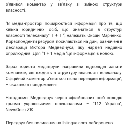
з’явився коментар у зв’язку зі зміною структури
власності.
“В медіа-просторі поширюється інформація про те, що
кілька юридичних осіб, що значаться в структурі
власності телеканалу” 1 + 1 “, належать Оксані Марченко.
Кореспонденти ресурсів посилаються на дані, зазначені в
декларації Віктора Медведчука, яку нардеп недавно
оприлюднив. Для “1 + 1 медіа “ця інформація є новою.
Зараз юристи медіагрупи направили відповідні запити
компаніям, які входять в структуру власності телеканалу.
Офіційний коментар з’явиться після перевірки інформації”,
– сказано в повідомленні.
Нагадаємо: Медведчук через афілійованих осіб володіє
трьома українськими телеканалами – “112 Україна”,
NewsOne і ZIK.
Передрук без посилання на Ibilingua.com. заборонено.