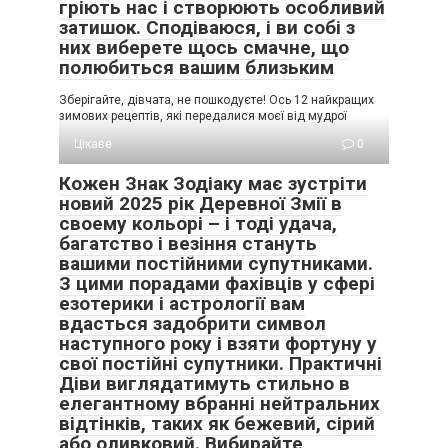
гріють нас і створюють особливий
затишок. Сподіваюся, і ви собі з
них виберете щось смачне, що
полюбиться вашим близьким
Зберігайте, дівчата, не пошкодуєте! Ось 12 найкращих
зимових рецептів, які передалися моєї від мудрої
Цікаве
0
Кожен Знак Зодіаку має зустріти
новий 2025 рік Деревної Змії в
своему кольорі – і тоді удача,
багатство і везіння стануть
вашими постійними супутниками.
З цими порадами фахівців у сфері
езотерики і астрології вам
вдасться задобрити символ
наступного року і взяти фортуну у
свої постійні супутники. Практичні
Діви виглядатимуть стильно в
елегантному вбранні нейтральних
відтінків, таких як бежевий, сірий
або оливковий. Вибирайте