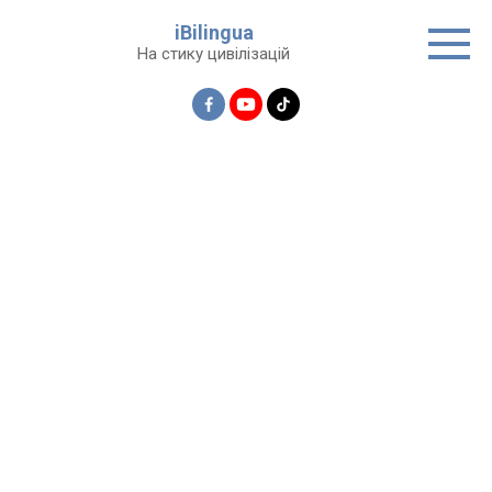
Перейти
iBilingua
до
На стику цивілізацій
вмісту