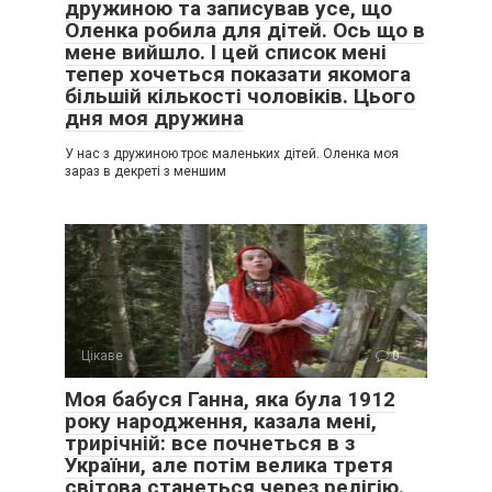
дружиною та записував усе, що
Оленка робила для дітей. Ось що в
мене вийшло. І цей список мені
тепер хочеться показати якомога
більшій кількості чоловіків. Цього
дня моя дружина
У нас з дружиною троє маленьких дітей. Оленка моя
зараз в декреті з меншим
Цікаве
0
Моя бабуся Ганна, яка була 1912
року народження, казала мені,
трирічній: все почнеться в з
України, але потім велика третя
світова станеться через релігію.