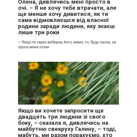
Олена, дивлячись мені просто в
очі. – Я не хочу тебе втрачати, але
ще менше хочу дивитися, як ти
сама відмовляєшся від власної
родини заради людини, яку знаєш
лише три роки
— Якщо ти зараз вибереш його, мамо, то, будь ласка, не
проси мене потім
життєві історії
0
Якщо ви хочете запросити ще
двадцять три людини зі свого
боку, – сказала я, дивлячись на
майбутню свекруху Галину, – тоді,
мабуть, ми разом порахуємо, хто