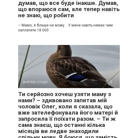
думав, що все буде інакше. Думав,
що впораюся сам, але тепер навіть
не знаю, що робити
– Мамо, я більше не можу… У мене навіть немає чим
заплатити 18 000
життєві історії
0
Ти серйозно хочеш узяти маму з
нами? – здивовано запитав мій
чоловік Олег, коли я сказала, що
вже зателефонувала його матері й
запросила її поїхати разом. – Ти ж
сама знаєш, що останні кілька
місяців ви ледве знаходили
спільну мову. Я боюся, що замість