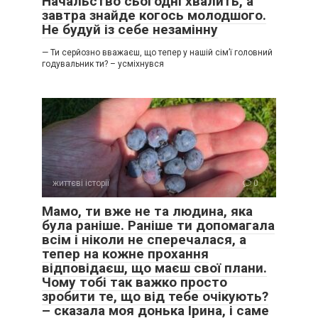
Начальство сьогодні хвалить, а
завтра знайде когось молодшого.
Не будуй із себе незамінну
— Ти серйозно вважаєш, що тепер у нашій сім’ї головний
годувальник ти? – усміхнувся
життєві історії
0
Мамо, ти вже не та людина, яка
була раніше. Раніше ти допомагала
всім і ніколи не сперечалася, а
тепер на кожне прохання
відповідаєш, що маєш свої плани.
Чому тобі так важко просто
зробити те, що від тебе очікують?
– сказала моя донька Ірина, і саме