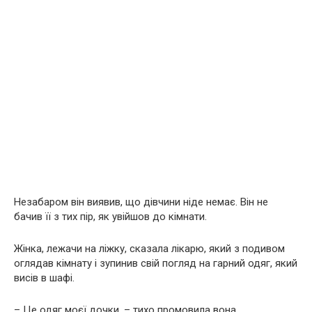
Незабаром він виявив, що дівчини ніде немає. Він не
бачив її з тих пір, як увійшов до кімнати.
Жінка, лежачи на ліжку, сказала лікарю, який з подивом
оглядав кімнату і зупинив свій погляд на гарний одяг, який
висів в шафі.
– Це одяг моєї дочки, – тихо промовила вона.