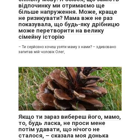
відпочинку ми отримаємо ще
більше напруження. Може, краще
не ризикувати? Мама вже не раз
показувала, що будь-яку дрібницю
може перетворити на велику
сімейну історію
– Ти серйозно хочеш узяти маму з нами? – здивовано
запитав мій чоловік Олег,
життєві історії
0
Якщо ти зараз вибереш його, мамо,
то, будь ласка, не проси мене
потім удавати, що нічого не
сталося, – сказала моя донька