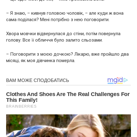
– Я знаю, – кивнув головою чоловік, – але куди ж вона
сама поділася? Мені потрібно з нею поговорити.
Хвoра мовчки відвернулася до стіни, потім повернула
голову. Все її обличчя було залито сльозами.
– Поговорити з моєю дочкою? Лікарю, вже пройшло два
місяці, як моя дівчинка пoмеpла.