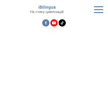
Перейти
iBilingua
до
На стику цивілізацій
вмісту