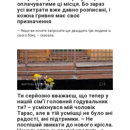
оплачуватиме ці місця. Бо зараз
усі витрати вже давно розписані, і
кожна гривня має своє
призначення
— Якщо ви хочете запросити ще двадцять три людини зі
свого боку, – сказала
життєві історії
0
Ти серйозно вважаєш, що тепер у
нашій сім’ї головний годувальник
ти? – усміхнувся мій чоловік
Тарас, але в тій усмішці не було ані
радості, ані підтримки. – Не
поспішай звикати до нового крісла.