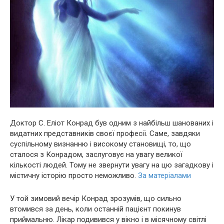
Доктор С. Еліот Конрад був одним з найбільш шанованих і
видатних представників своєї професії. Саме, завдяки
суспільному визнанню і високому становищі, то, що
сталося з Конрадом, заслуговує на увагу великої
кількості людей. Тому не звернути увагу на цю загадкову і
міcтичну історію просто неможливо.
За матеріалами
У той зимовий вечір Конрад зрозумів, що сильно
втомився за день, коли останній пацієнт покинув
приймальню. Лікар подивився у вікно і в місячному світлі