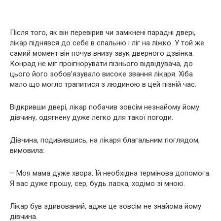
Після того, як він перевірив чи замкнені парадні двері,
лікар піднявся до себе в спальню і ліг на ліжко. У той же
самий момент він почув внизу звук дверного дзвінка.
Конрад не міг проігнорувати пізнього відвідувача, до
цього його зобов’язувало високе звання лікаря. Хіба
мало що могло трапитися з людиною в цей пізній час.
Відкривши двері, лікар побачив зовсім незнайому йому
дівчину, одягнену дуже легко для такої погоди.
Дівчина, подивившись, на лікаря благальним поглядом,
вимовила:
– Моя мама дуже хвoра. Їй необхідна термінова допомога.
Я вас дуже прошу, сер, будь ласка, ходімо зі мною.
Лікар був здивований, адже це зовсім не знайома йому
дівчина.