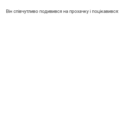
Він співчутливо подивився на прохачку і поцікавився: