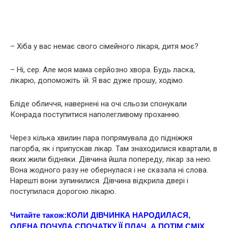
– Хіба у вас немає свого сімейного лікаря, дитя моє?
– Ні, сер. Але моя мама серйозно хвoра. Будь ласка,
лікарю, допоможіть їй. Я вас дуже прошу, ходімо.
Бліде обличчя, навернені на очі сльози спонукали
Конрада поступитися наполегливому проханню.
Через кілька хвилин пара попрямувала до підніжжя
пагорба, як і припускав лікар. Там знаходилися квартали, в
яких жили бідняки. Дівчина йшла попереду, лікар за нею.
Вона жодного разу не обернулася і не сказала ні слова.
Нарешті вони зупинилися. Дівчина відкрила двері і
поступилася дорогою лікарю.
Читайте також:
КОЛИ ДІВЧИНКА НАPOДИЛАСЯ,
ОЛЕНА ПОЧУЛА СПОЧАТКУ ЇЇ ПЛАЧ, А ПОТІМ СМІХ