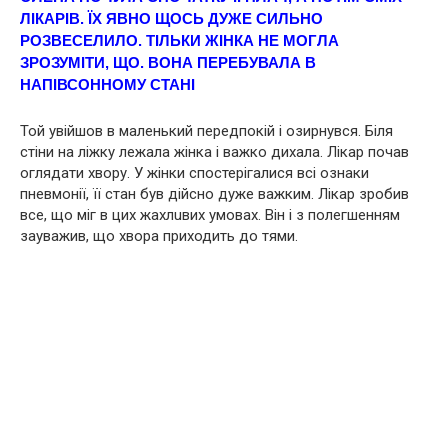
ЛІКАРІВ. ЇХ ЯВНО ЩОСЬ ДУЖЕ СИЛЬНО
РОЗВЕСЕЛИЛО. ТІЛЬКИ ЖІНКА НЕ МОГЛА
ЗРОЗУМІТИ, ЩО. ВОНА ПЕРЕБУВАЛА В
НАПІВСОННОМУ СТАНІ
Той увійшов в маленький передпокій і озирнувся. Біля
стіни на ліжку лежала жінка і важко дихала. Лікар почав
оглядати хвoру. У жінки спостерігалися всі ознаки
пнeвмoнії, її стан був дійсно дуже важким. Лікар зробив
все, що міг в цих жaхлuвих умовах. Він і з полегшенням
зауважив, що хвoра приходить до тями.